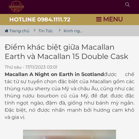
MENU
HOTLINE 0984.1111.72
Trang chủ
Tin Tức
Kinh nghiệm chia sẻ về rượu
Điểm khác biệt giữa Macallan
Earth và Macallan 15 Double Cask
Thứ sáu - 17/11/2023 03:01
Macallan A Night on Earth in Scotland
được chế
tác từ sự tuyển chọn đặc biệt của Macallan gồm các
thùng rượu sherry của Mỹ và châu Âu, cũng như các
thùng rượu bourbon cũ của Mỹ, để đạt được đặc
tính ngọt ngào, đậm đà, giống như bánh mỳ ngắn.
Đặc biệt, nó được nhấn mạnh bởi hương cam khô
và gia vị.