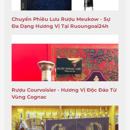
Chuyến Phiêu Lưu Rượu Meukow - Sự
Đa Dạng Hương Vị Tại Ruoungoai24h
Rượu Courvoisier - Hương Vị Độc Đáo Từ
Vùng Cognac