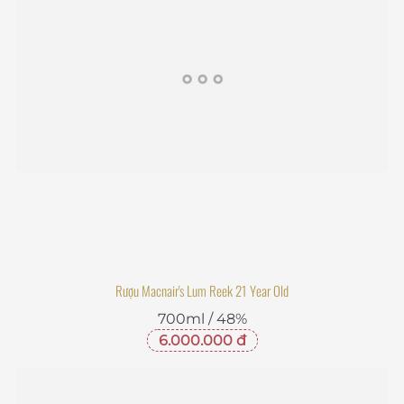
Rượu Macnair's Lum Reek 21 Year Old
700ml / 48%
6.000.000 đ