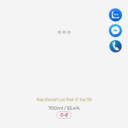
Rượu Macnair's Lum Reek 10 Year Old
700ml / 55.4%
0 đ