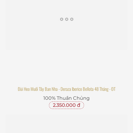
Đùi Heo Muối Tây Ban Nha - Deraza Iberico Bellota 48 Tháng - ĐT
100% Thuần Chủng
2.350.000 đ