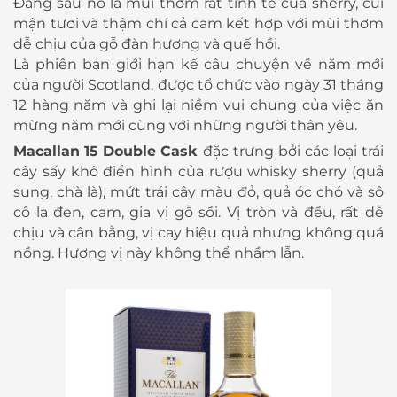
Đằng sau nó là mùi thơm rất tinh tế của sherry, cùi
mận tươi và thậm chí cả cam kết hợp với mùi thơm
dễ chịu của gỗ đàn hương và quế hồi.
Là phiên bản giới hạn kể câu chuyện về năm mới
của người Scotland, được tổ chức vào ngày 31 tháng
12 hàng năm và ghi lại niềm vui chung của việc ăn
mừng năm mới cùng với những người thân yêu.
Macallan 15 Double Cask
đặc trưng bởi các loại trái
cây sấy khô điển hình của rượu whisky sherry (quả
sung, chà là), mứt trái cây màu đỏ, quả óc chó và sô
cô la đen, cam, gia vị gỗ sồi. Vị tròn và đều, rất dễ
chịu và cân bằng, vị cay hiệu quả nhưng không quá
nồng. Hương vị này không thể nhầm lẫn.