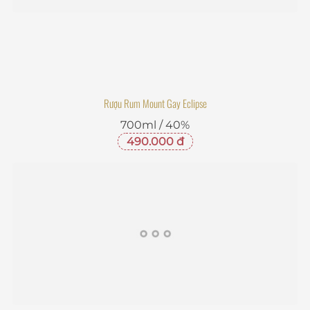
Rượu Rum Mount Gay Eclipse
700ml / 40%
490.000 đ