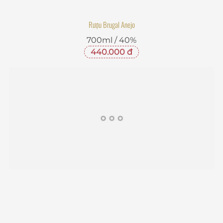
Rượu Brugal Anejo
700ml / 40%
440.000 đ
Rượu Lady Triệu Sapa Citrus Tea Gin