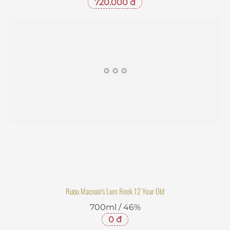
Rượu Macnair's Lum Reek 12 Year Old
700ml / 46%
0 đ