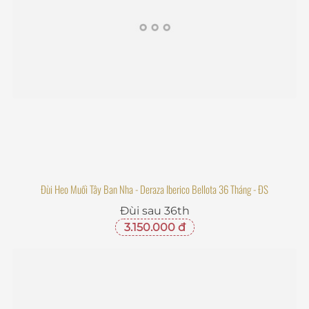
Đùi Heo Muối Tây Ban Nha - Deraza Iberico Bellota 36 Tháng - ĐS
Đùi sau 36th
3.150.000 đ