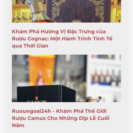
Khám Phá Hương Vị Đặc Trưng của
Rượu Cognac: Một Hành Trình Tinh Tế
qua Thời Gian
Ruoungoai24h - Khám Phá Thế Giới
Rượu Camus Cho Những Dịp Lễ Cuối
Năm