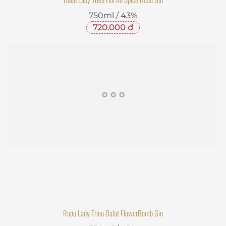
720.000 đ
Rượu Lady Trieu Dalat FlowerBomb Gin
750ml / 45%
720.000 đ