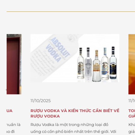
11/10/2025
11/10/2025
RƯỢU VODKA VÀ KIẾN THỨC CẦN BIẾT VỀ
TOP 5 CHAI
RƯỢU VODKA
GIẢI QUỐC 
à
Rượu Vodka là một trong những loại đồ
Khám phá 5 c
uống có cồn phổ biến nhất trên thế giới. Với
giải quốc tế 