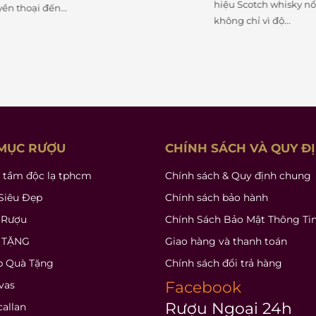
hiệu Scotch whisky nổi bật nhất
ến...
không chỉ vì độ...
MỤC RƯỢU
CHÍNH SÁCH VÀ QUY Đ
 tầm độc lạ tphcm
Chính sách & Quy định chung
Siêu Đẹp
Chính sách bảo hành
 Rượu
Chính Sách Bảo Mật Thông Ti
 TẶNG
Giao hàng và thanh toán
p Quà Tặng
Chính sách đổi trả hàng
Facebook
vas
Rượu Ngoại 24h
allan