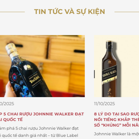
TIN TỨC VÀ SỰ KIỆN
11/10/2025
 RƯỢU JOHNNIE WALKER ĐẠT
8 LÝ DO TẠI SAO RƯỢU JOH
TẾ
NỔI TIẾNG KHẮP THẾ GIỚI V
SỐ “KHỦNG” MỖI NĂM
hai rượu Johnnie Walker đạt
Johnnie Walker là một trong n
danh giá nhất – từ Blue Label