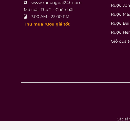
www.ruoungoai24h.com
Rượu Joh
Mở cửa: Thứ 2 - Chủ nhật
Rượu Ma
7:00 AM - 23:00 PM
Rượu Bai
Thu mua rượu giá tốt
Rượu He
Giỏ quà t
Các sả
Bản quyền © 20