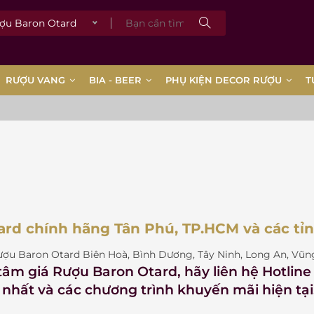
 Baron Otard
RƯỢU VANG
BIA - BEER
PHỤ KIỆN DECOR RƯỢU
T
rd chính hãng Tân Phú, TP.HCM và các tỉ
ượu Baron Otard Biên Hoà, Bình Dương, Tây Ninh, Long An, Vũng 
 tâm
giá Rượu Baron Otard
, hãy liên hệ Hotlin
 nhất và các chương trình khuyến mãi hiện tại