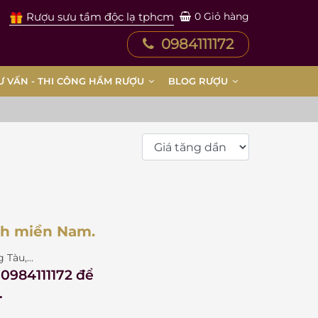
Rượu sưu tầm độc lạ tphcm
0
Giỏ hàng
0984111172
Ư VẤN - THI CÔNG HẦM RƯỢU
BLOG RƯỢU
nh miền Nam.
Tàu,...
e 0984111172 để
.