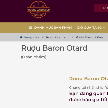
Rượu
DANH MỤC SẢN PHẨM
GIỎ QUÀ TẶNG
Trang chủ
Rượu Cognac
Rượu Baron Otard
Rượu Baron Otard
(0 sản phẩm)
Rượu Baron Ota
Chúng tôi nhận ship R
Bạn đang quan
được báo giá tốt