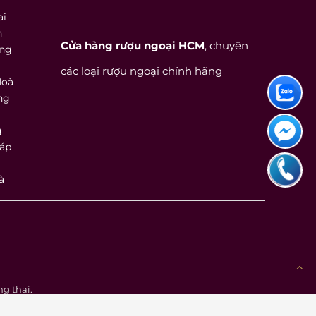
ai
h
Cửa hàng rượu ngoại HCM
, chuyên
ồng
các loại rượu ngoại chính hãng
Hoà
ng
g
háp
à
g thai.
tới sự hoàn hảo