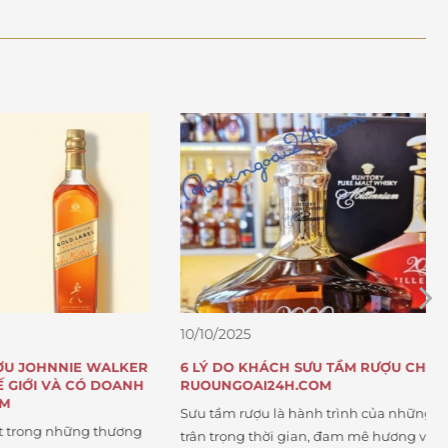
10/10/2025
NNIE WALKER
6 LÝ DO KHÁCH SƯU TẦM RƯỢU CHỌN
À CÓ DOANH
RUOUNGOAI24H.COM
Sưu tầm rượu là hành trình của những người
B
hững thương
trân trọng thời gian, đam mê hương vị và tôn
g