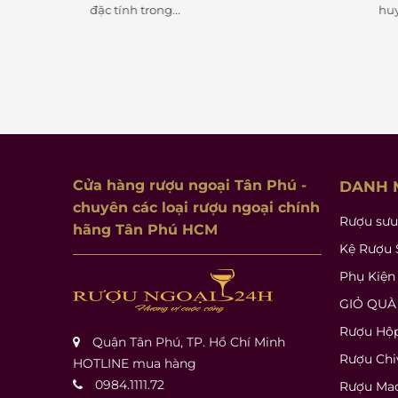
đặc tính trong...
huyền thoại đ
Cửa hàng rượu ngoại Tân Phú
-
DANH 
chuyên các loại rượu ngoại chính
Rượu sưu
hãng Tân Phú HCM
Kệ Rượu 
Phụ Kiện
GIỎ QUÀ
Rượu Hộ
Quận Tân Phú, TP. Hồ Chí Minh
Rượu Chi
HOTLINE mua hàng
0984.1111.72
Rượu Mac