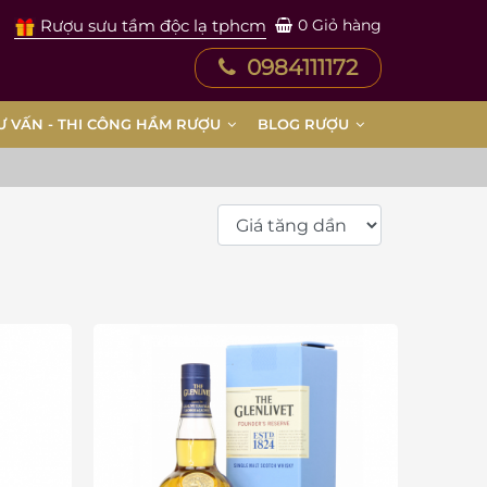
Rượu sưu tầm độc lạ tphcm
0
Giỏ hàng
0984111172
Ư VẤN - THI CÔNG HẦM RƯỢU
BLOG RƯỢU