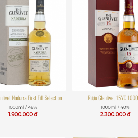
nlivet Nadurra First Fill Selection
Rượu Glenlivet 15YO 100
1000ml / 48%
1000ml / 40%
1.900.000 đ
2.300.000 đ