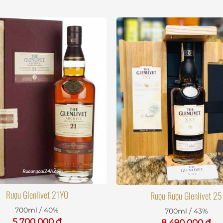
Rượu Glenlivet 21YO
Rượu Rượu Glenlivet 25
700ml / 40%
700ml / 43%
5.700.000 đ
8.490.000 đ