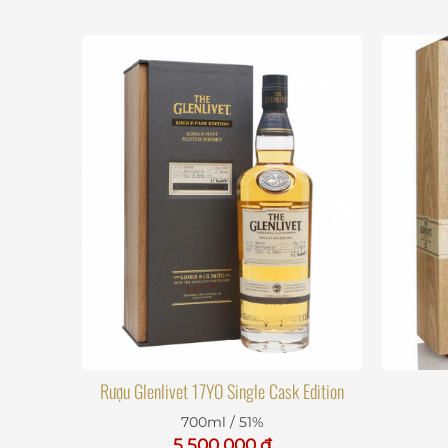
Rượu Glenlivet 17YO Single Cask Edition
700ml / 51%
5.500.000 đ