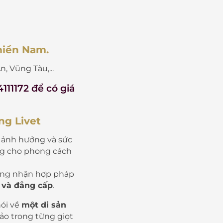
miền Nam.
, Vũng Tàu,...
4111172 để có giá
ng Livet
m ảnh hưởng và sức
ng cho phong cách
 công nhận hợp pháp
 và đẳng cấp
.
nói về
một di sản
hảo trong từng giọt