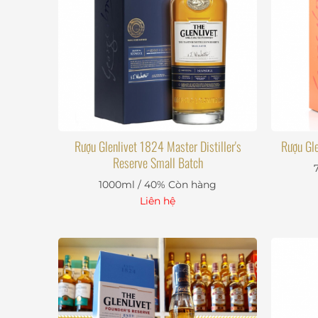
Rượu Glenlivet 1824 Master Distiller's
Rượu Gle
Reserve Small Batch
1000ml / 40%
Còn hàng
Liên hệ