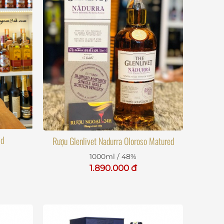
ld
Rượu Glenlivet Nadurra Oloroso Matured
1000ml / 48%
1.890.000 đ