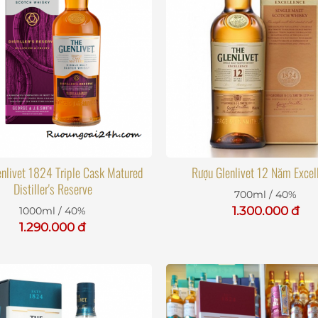
nlivet 1824 Triple Cask Matured
Rượu Glenlivet 12 Năm Excel
Distiller's Reserve
700ml / 40%
1.300.000 đ
1000ml / 40%
1.290.000 đ