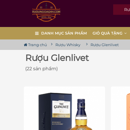
Rượu 
DANH MỤC SẢN PHẨM
GIỎ QUÀ TẶNG
Trang chủ
Rượu Whisky
Rượu Glenlivet
Rượu Glenlivet
(22 sản phẩm)