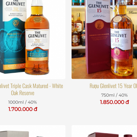
livet Triple Cask Matured - White
Rượu Glenlivet 15 Year O
Oak Reserve
750ml / 40%
1.850.000 đ
1000ml / 40%
1.700.000 đ