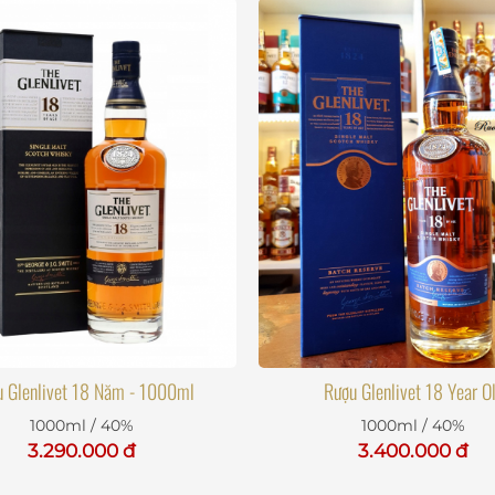
 Glenlivet 18 Năm - 1000ml
Rượu Glenlivet 18 Year O
1000ml / 40%
1000ml / 40%
3.290.000 đ
3.400.000 đ