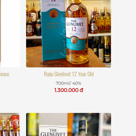
lence
Rượu Glenlivet 12 Year Old
700ml/ 40%
1.300.000 đ