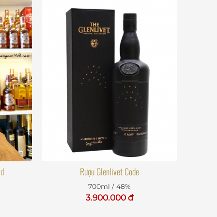
ld
Rượu Glenlivet Code
700ml / 48%
3.900.000 đ