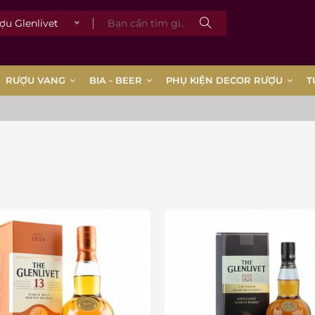
Glenlivet
RƯỢU VANG
BIA - BEER
PHỤ KIỆN DECOR RƯỢU
T