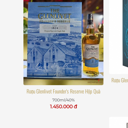
Rượu Glen
Rượu Glenlivet Founder's Reserve Hộp Quà
700ml/40%
1.450.000 đ