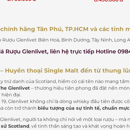
 chính hãng Tân Phú, TP.HCM và các tỉnh 
 Rượu Glenlivet Biên Hoà, Bình Dương, Tây Ninh, Long An
iá Rượu Glenlivet
, liên hệ trực tiếp Hotline 098
 – Huyền thoại Single Malt đến từ thung lũ
ky trứ danh của Scotland, hiếm có cái tên nào mang tầ
The Glenlivet
– thương hiệu tiên phong đã đặt nền mó
y
hiện đại.
ỷ 19, Glenlivet không chỉ là dòng whisky đầu tiên được
mà còn trở thành
biểu tượng của sự tinh tế, chuẩn mực
lenlivet, người ta không chỉ nói về một loại rượu – mà 
 sử Scotland
, về tinh thần sáng tạo và khát vọng hoàn 