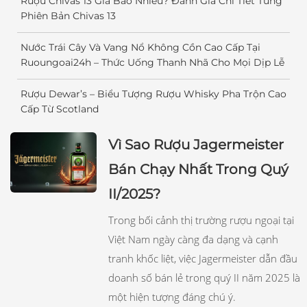
Rượu Chivas 13 Giá Bao Nhiêu? Đánh Giá Chi Tiết Từng
Phiên Bản Chivas 13
Nước Trái Cây Và Vang Nổ Không Cồn Cao Cấp Tại
Ruoungoai24h – Thức Uống Thanh Nhã Cho Mọi Dịp Lễ
Rượu Dewar’s – Biểu Tượng Rượu Whisky Pha Trộn Cao
Cấp Từ Scotland
Vì Sao Rượu Jagermeister
Bán Chạy Nhất Trong Quý
II/2025?
Trong bối cảnh thị trường rượu ngoại tại
Việt Nam ngày càng đa dạng và cạnh
tranh khốc liệt, việc Jagermeister dẫn đầu
doanh số bán lẻ trong quý II năm 2025 là
một hiện tượng đáng chú ý.