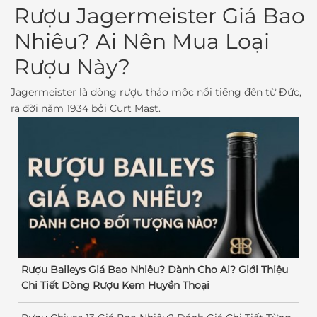
Rượu Jagermeister Giá Bao
Nhiêu? Ai Nên Mua Loại
Rượu Này?
Jagermeister là dòng rượu thảo mộc nổi tiếng đến từ Đức,
ra đời năm 1934 bởi Curt Mast.
Rượu Baileys Giá Bao Nhiêu? Dành Cho Ai? Giới Thiệu
Chi Tiết Dòng Rượu Kem Huyền Thoại