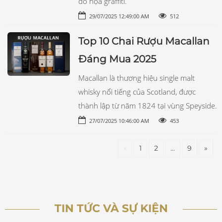
đồ họa graffiti.
29/07/2025 12:49:00 AM
512
Top 10 Chai Rượu Macallan
Đáng Mua 2025
Macallan là thương hiệu single malt
whisky nổi tiếng của Scotland, được
thành lập từ năm 1824 tại vùng Speyside.
27/07/2025 10:46:00 AM
453
«
1
2
...
9
»
TIN TỨC VÀ SỰ KIỆN