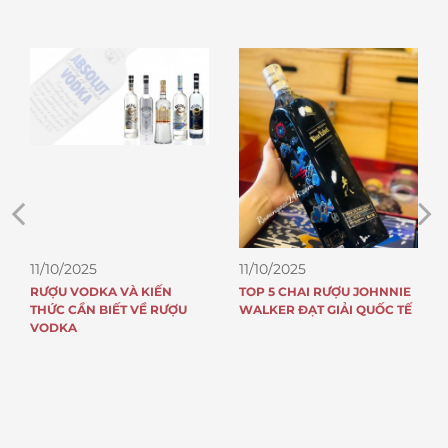
11/10/2025
11/10/2025
RƯỢU VODKA VÀ KIẾN
TOP 5 CHAI RƯỢU JOHNNIE
THỨC CẦN BIẾT VỀ RƯỢU
WALKER ĐẠT GIẢI QUỐC TẾ
VODKA