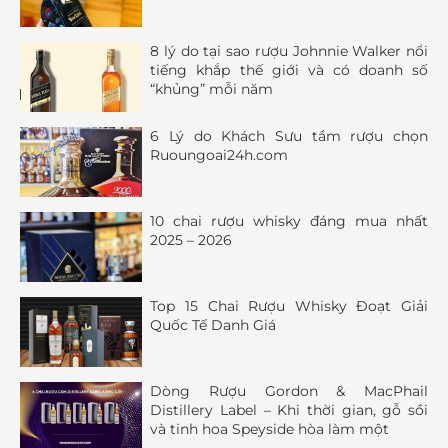
8 lý do tại sao rượu Johnnie Walker nổi
tiếng khắp thế giới và có doanh số
“khủng” mỗi năm
6 Lý do Khách Sưu tầm rượu chọn
Ruoungoai24h.com
10 chai rượu whisky đáng mua nhất
2025 – 2026
Top 15 Chai Rượu Whisky Đoạt Giải
Quốc Tế Danh Giá
Dòng Rượu Gordon & MacPhail
Distillery Label – Khi thời gian, gỗ sồi
và tinh hoa Speyside hòa làm một