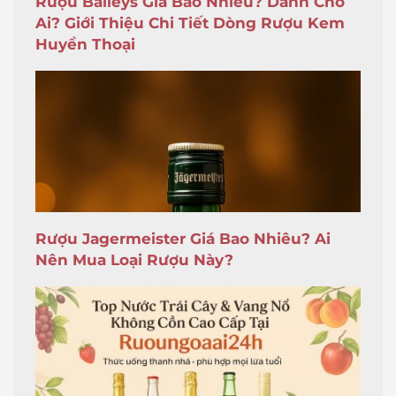
Rượu Baileys Giá Bao Nhiêu? Dành Cho
Ai? Giới Thiệu Chi Tiết Dòng Rượu Kem
Huyền Thoại
Rượu Jagermeister Giá Bao Nhiêu? Ai
Nên Mua Loại Rượu Này?