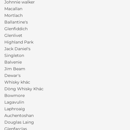
Johnnie walker
Macallan
Mortlach
Ballantine's
Glenfiddich
Glenlivet
Highland Park
Jack Daniel's
Singleton
Balvenie
Jim Beam
Dewar's
Whisky khác
Dòng Whisky Khác
Bowmore
Lagavulin
Laphroaig
Auchentoshan
Douglas Laing
Glenfarclas