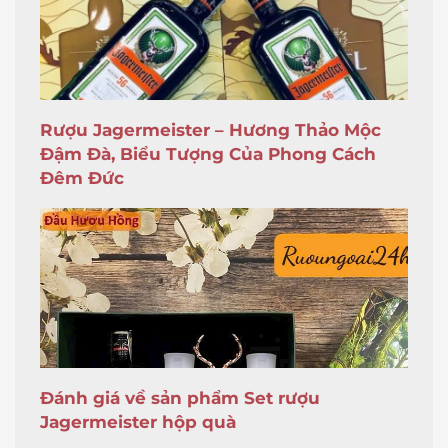
Rượu Jagermeister – Hương Thảo Mộc
Đậm Đà, Biểu Tượng Của Phong Cách
Đêm Đức
Đánh giá về sản phẩm Set rượu
Jagermeister hộp quà