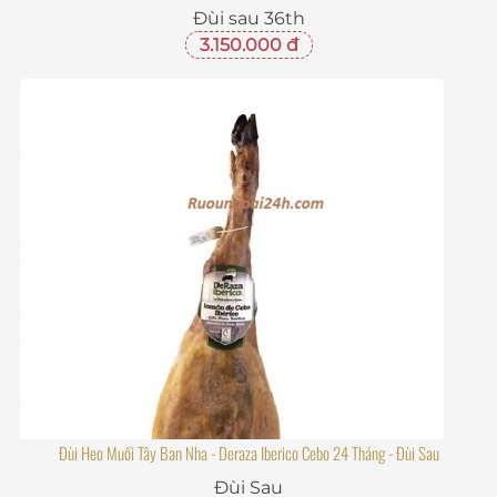
Đùi sau 36th
3.150.000 đ
Đùi Heo Muối Tây Ban Nha - Deraza Iberico Cebo 24 Tháng - Đùi Sau
Đùi Sau