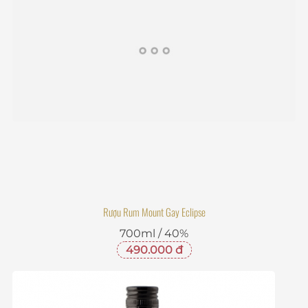
Rượu Rum Mount Gay Eclipse
700ml / 40%
490.000 đ