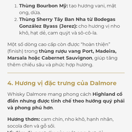
Thùng Bourbon Mỹ:
tạo hương vani, mật
ong, dừa.
Thùng Sherry Tây Ban Nha từ Bodegas
González Byass (Jerez):
cho hương vị nho
khô, hạt dẻ, cam quýt và sô-cô-la.
Một số dòng cao cấp còn được “hoàn thiện”
(finish) trong
thùng rượu vang Port, Madeira,
Marsala hoặc Cabernet Sauvignon
, giúp tăng
thêm chiều sâu và phức hợp hương.
4. Hương vị đặc trưng của Dalmore
Whisky Dalmore mang phong cách
Highland cổ
điển nhưng được tinh chế theo hướng quý phái
và phong phú hơn
.
Hương thơm:
cam chín, nho khô, hạnh nhân,
socola đen và gỗ sồi.