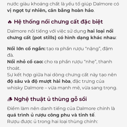
nước giàu khoáng chất là yếu tố giúp Dalmore có
vị ngọt tự nhiên, cân bằng hoàn hảo
.
🔥 Hệ thống nồi chưng cất đặc biệt
Dalmore nổi tiếng với việc sử dụng
hai loại nồi
chưng cất (pot stills) có hình dạng khác nhau
:
Nồi lớn cổ ngắn:
tạo ra phần rượu “nặng”, đậm
đà.
Nồi nhỏ cổ cao:
cho ra phần rượu “nhẹ”, thanh
thoát.
Sự kết hợp giữa hai dòng chưng cất này tạo nên
độ sâu và độ mượt hài hòa
, đặc trưng của
whisky Dalmore – vừa mạnh mẽ, vừa sang trọng.
🪵 Nghệ thuật ủ thùng gỗ sồi
Điểm làm nên danh tiếng của Dalmore chính là
quá trình ủ rượu công phu và tinh tế
.
Rượu được ủ trong hai loại thùng chính: