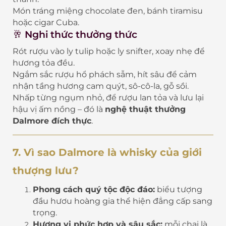
Món tráng miệng chocolate đen, bánh tiramisu
hoặc cigar Cuba.
🥂 Nghi thức thưởng thức
Rót rượu vào ly tulip hoặc ly snifter, xoay nhẹ để
hương tỏa đều.
Ngắm sắc rượu hổ phách sẫm, hít sâu để cảm
nhận tầng hương cam quýt, sô-cô-la, gỗ sồi.
Nhấp từng ngụm nhỏ, để rượu lan tỏa và lưu lại
hậu vị ấm nồng – đó là
nghệ thuật thưởng
Dalmore đích thực
.
7. Vì sao Dalmore là whisky của giới
thượng lưu?
Phong cách quý tộc độc đáo:
biểu tượng
đầu hươu hoàng gia thể hiện đẳng cấp sang
trọng.
Hương vị phức hợp và sâu sắc:
mỗi chai là