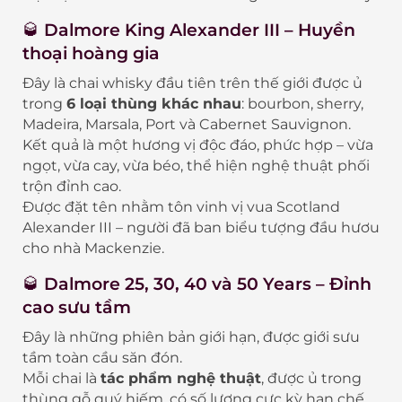
🥃
Dalmore King Alexander III – Huyền
thoại hoàng gia
Đây là chai whisky đầu tiên trên thế giới được ủ
trong
6 loại thùng khác nhau
: bourbon, sherry,
Madeira, Marsala, Port và Cabernet Sauvignon.
Kết quả là một hương vị độc đáo, phức hợp – vừa
ngọt, vừa cay, vừa béo, thể hiện nghệ thuật phối
trộn đỉnh cao.
Được đặt tên nhằm tôn vinh vị vua Scotland
Alexander III – người đã ban biểu tượng đầu hươu
cho nhà Mackenzie.
🥃
Dalmore 25, 30, 40 và 50 Years – Đỉnh
cao sưu tầm
Đây là những phiên bản giới hạn, được giới sưu
tầm toàn cầu săn đón.
Mỗi chai là
tác phẩm nghệ thuật
, được ủ trong
thùng gỗ quý hiếm, có số lượng cực kỳ hạn chế,