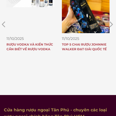
11/10/2025
11/10/2025
RƯỢU VODKA VÀ KIẾN THỨC
TOP 5 CHAI RƯỢU JOHNNIE
CẦN BIẾT VỀ RƯỢU VODKA
WALKER ĐẠT GIẢI QUỐC TẾ
Cửa hàng rượu ngoại Tân Phú
- chuyên các loại