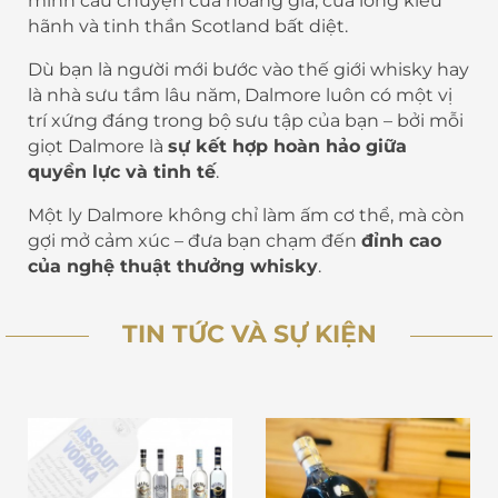
mình câu chuyện của hoàng gia, của lòng kiêu
hãnh và tinh thần Scotland bất diệt.
Dù bạn là người mới bước vào thế giới whisky hay
là nhà sưu tầm lâu năm, Dalmore luôn có một vị
trí xứng đáng trong bộ sưu tập của bạn – bởi mỗi
giọt Dalmore là
sự kết hợp hoàn hảo giữa
quyền lực và tinh tế
.
Một ly Dalmore không chỉ làm ấm cơ thể, mà còn
gợi mở cảm xúc – đưa bạn chạm đến
đỉnh cao
của nghệ thuật thưởng whisky
.
TIN TỨC VÀ SỰ KIỆN