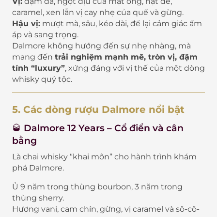
Vị:
đậm đà, ngọt dịu của mật ong, hạt dẻ,
caramel, xen lẫn vị cay nhẹ của quế và gừng.
Hậu vị:
mượt mà, sâu, kéo dài, để lại cảm giác ấm
áp và sang trọng.
Dalmore không hướng đến sự nhẹ nhàng, mà
mang đến
trải nghiệm mạnh mẽ, tròn vị, đậm
tính “luxury”
, xứng đáng với vị thế của một dòng
whisky quý tộc.
5. Các dòng rượu Dalmore nổi bật
🥃
Dalmore 12 Years – Cổ điển và cân
bằng
Là chai whisky “khai môn” cho hành trình khám
phá Dalmore.
Ủ 9 năm trong thùng bourbon, 3 năm trong
thùng sherry.
Hương vani, cam chín, gừng, vị caramel và sô-cô-