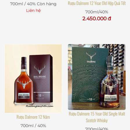
Rượu Dalmore 12 Year Old Hộp Quà Tết
700ml / 40%
Còn hàng
Liên hệ
700ml/40%
2.450.000 đ
Rượu Dalmore 15 Year Old Single Malt
Rượu Dalmore 12 Năm
Scotch Whisky
700ml / 40%
700ml/40%