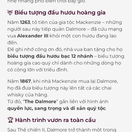
nhẹ nhàng phổ biến thời bấy giờ.
🦌 Biểu tượng đầu hươu hoàng gia
Năm
1263
, tổ tiên của gia tộc Mackenzie – những
người sau này tiếp quản Dalmore – đã cứu mạng
vua
Alexander III
khỏi một con hươu đang lao
đến.
Để ghi nhớ công ơn đó, nhà vua ban tặng cho họ
biểu tượng đầu hươu bạc 12 nhánh
– biểu tượng
hoàng gia cao quý chỉ dành cho những dòng họ
có công lớn với triều đình.
Năm
1867
, khi nhà Mackenzie mua lại Dalmore,
họ đã đưa biểu tượng này lên tất cả các chai
whisky của hãng.
Từ đó, “
The Dalmore
” gắn liền với hình ảnh
quyền lực, sang trọng và di sản quý tộc
.
🏆 Hành trình vươn ra toàn cầu
Sau Thế chiến II, Dalmore trở thành một trong