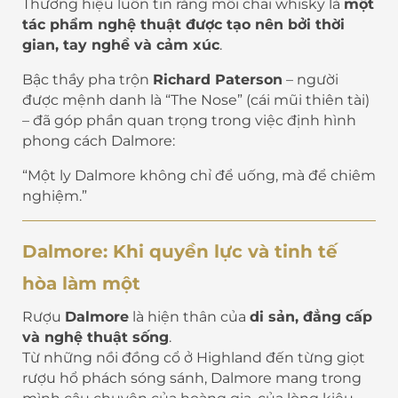
Thương hiệu luôn tin rằng mỗi chai whisky là
một
tác phẩm nghệ thuật được tạo nên bởi thời
gian, tay nghề và cảm xúc
.
Bậc thầy pha trộn
Richard Paterson
– người
được mệnh danh là “The Nose” (cái mũi thiên tài)
– đã góp phần quan trọng trong việc định hình
phong cách Dalmore:
“Một ly Dalmore không chỉ để uống, mà để chiêm
nghiệm.”
Dalmore: Khi quyền lực và tinh tế
hòa làm một
Rượu
Dalmore
là hiện thân của
di sản, đẳng cấp
và nghệ thuật sống
.
Từ những nồi đồng cổ ở Highland đến từng giọt
rượu hổ phách sóng sánh, Dalmore mang trong