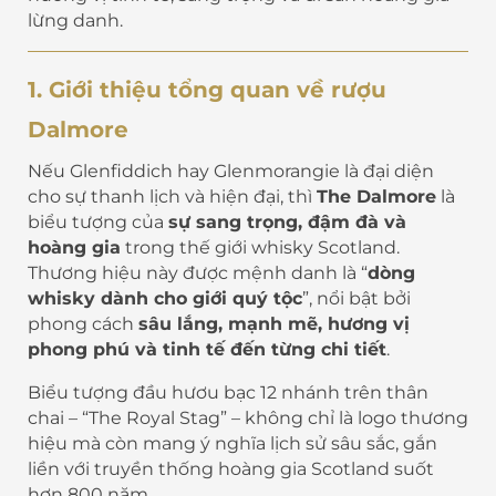
lừng danh.
1. Giới thiệu tổng quan về rượu
Dalmore
Nếu Glenfiddich hay Glenmorangie là đại diện
cho sự thanh lịch và hiện đại, thì
The Dalmore
là
biểu tượng của
sự sang trọng, đậm đà và
hoàng gia
trong thế giới whisky Scotland.
Thương hiệu này được mệnh danh là “
dòng
whisky dành cho giới quý tộc
”, nổi bật bởi
phong cách
sâu lắng, mạnh mẽ, hương vị
phong phú và tinh tế đến từng chi tiết
.
Biểu tượng đầu hươu bạc 12 nhánh trên thân
chai – “The Royal Stag” – không chỉ là logo thương
hiệu mà còn mang ý nghĩa lịch sử sâu sắc, gắn
liền với truyền thống hoàng gia Scotland suốt
hơn 800 năm.