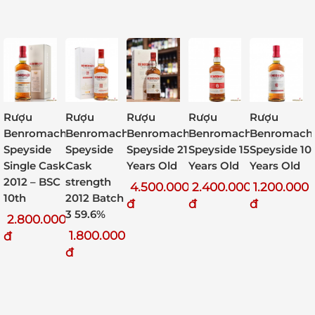
Rượu
Rượu
Rượu
Rượu
Rượu
Benromach
Benromach
Benromach
Benromach
Benromach
Speyside
Speyside
Speyside 21
Speyside 15
Speyside 10
Single Cask
Cask
Years Old
Years Old
Years Old
2012 – BSC
strength
4.500.000
2.400.000
1.200.000
10th
2012 Batch
đ
đ
đ
3 59.6%
2.800.000
1.800.000
đ
đ