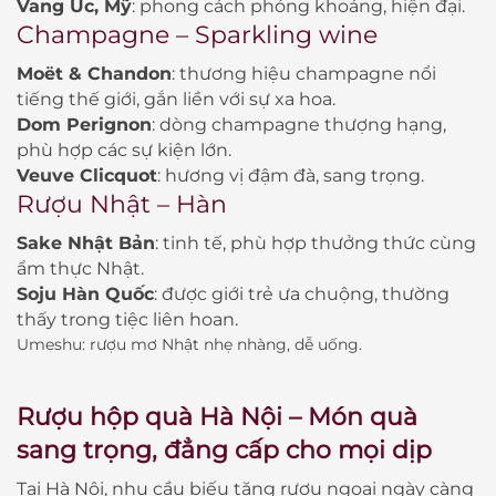
Vang Úc, Mỹ
: phong cách phóng khoáng, hiện đại.
Champagne – Sparkling wine
Moët & Chandon
: thương hiệu champagne nổi
tiếng thế giới, gắn liền với sự xa hoa.
Dom Perignon
: dòng champagne thượng hạng,
phù hợp các sự kiện lớn.
Veuve Clicquot
: hương vị đậm đà, sang trọng.
Rượu Nhật – Hàn
Sake Nhật Bản
: tinh tế, phù hợp thưởng thức cùng
ẩm thực Nhật.
Soju Hàn Quốc
: được giới trẻ ưa chuộng, thường
thấy trong tiệc liên hoan.
Umeshu
: rượu mơ Nhật nhẹ nhàng, dễ uống.
Rượu hộp quà Hà Nội
– Món quà
sang trọng, đẳng cấp cho mọi dịp
Tại Hà Nội, nhu cầu biếu tặng rượu ngoại ngày càng