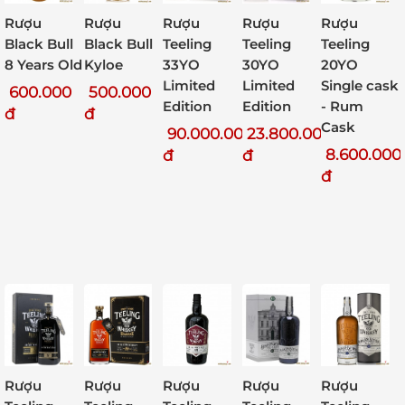
Rượu
Rượu
Rượu
Rượu
Rượu
Teeling
Black Bull
Black Bull
Teeling
Teeling
20YO
8 Years Old
Kyloe
33YO
30YO
Single cask
Limited
Limited
600.000
500.000
- Rum
Edition
Edition
đ
đ
Cask
90.000.000
23.800.000
8.600.000
đ
đ
đ
Rượu
Rượu
Rượu
Rượu
Rượu