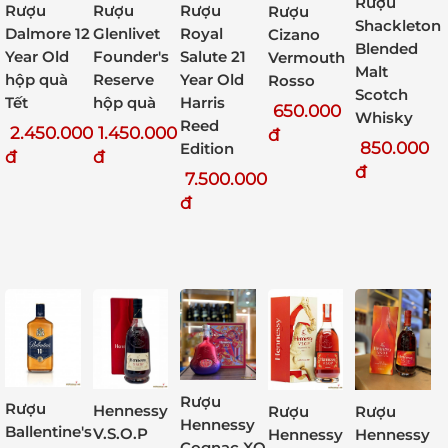
Rượu
Rượu
Rượu
Rượu
Rượu
Shackleton
Dalmore 12
Glenlivet
Royal
Cizano
Blended
Year Old
Founder's
Salute 21
Vermouth
Malt
hộp quà
Reserve
Year Old
Rosso
Scotch
Tết
hộp quà
Harris
650.000
Whisky
Reed
2.450.000
1.450.000
đ
850.000
Edition
đ
đ
đ
7.500.000
đ
Rượu
Rượu
Hennessy
Rượu
Rượu
Hennessy
Ballentine's
V.S.O.P
Hennessy
Hennessy
Cognac XO