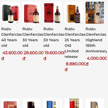
Rượu
Rượu
Rượu
Rượu
Rượu
Glenfarclas
Glenfarclas
Glenfarclas
Glenfarclas
Glenfarclas
Highland
40 Years
30 Years
30 Years
25 Years
185th
old
old
old
Old
Anniversary
Limited
43.600.000
28.600.000
19.600.000
release
4.000.000
đ
đ
đ
8.880.000
đ
đ