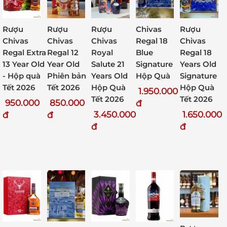
Rượu
Rượu
Rượu
Chivas
Rượu
Chivas
Chivas
Chivas
Regal 18
Chivas
Regal Extra
Regal 12
Royal
Blue
Regal 18
13 Year Old
Year Old
Salute 21
Signature
Years Old
- Hộp quà
Phiên bản
Years Old
Hộp Quà
Signature
Tết 2026
Tết 2026
Hộp Quà
Hộp Quà
1.950.000
Tết 2026
Tết 2026
950.000
850.000
đ
3.450.000
1.650.000
đ
đ
đ
đ