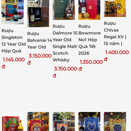
Rượu
Rượu
Rượu
Chivas
Rượu
Dalmore 15
Bowmore
Rượu
Regal XV (
Singleton
Year Old
No1 Hộp
Balvenie 14
15 năm )
12 Year Old
Single Malt
Quà Tết
Year Old
Hộp Quà
1.400.000
Scotch
2026
3.150.000
đ
1.145.000
Whisky
1.350.000
đ
đ
3.150.000
đ
đ