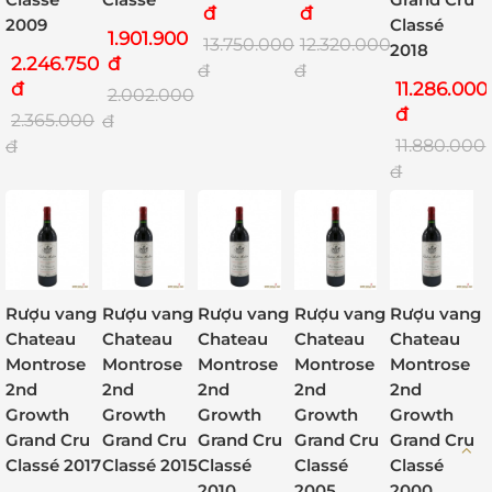
đ
đ
2009
Classé
1.901.900
13.750.000
12.320.000
2018
2.246.750
đ
đ
đ
đ
11.286.000
2.002.000
đ
2.365.000
đ
11.880.000
đ
đ
Rượu vang
Rượu vang
Rượu vang
Rượu vang
Rượu vang
Chateau
Chateau
Chateau
Chateau
Chateau
Montrose
Montrose
Montrose
Montrose
Montrose
2nd
2nd
2nd
2nd
2nd
Growth
Growth
Growth
Growth
Growth
Grand Cru
Grand Cru
Grand Cru
Grand Cru
Grand Cru
Classé 2017
Classé 2015
Classé
Classé
Classé
2010
2005
2000