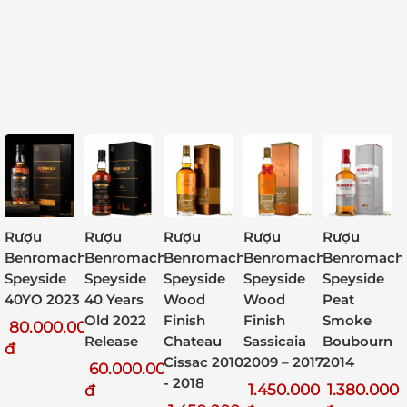
Rượu
Rượu
Rượu
Rượu
Rượu
Benromach
Benromach
Benromach
Benromach
Benromach
Speyside
Speyside
Speyside
Speyside
Speyside
40YO 2023
Wood
Peat
40 Years
Wood
Finish
Smoke
Old 2022
Finish
80.000.000
Chateau
Boubourn
Release
Sassicaia
đ
Cissac 2010
2014
2009 – 2017
60.000.000
- 2018
1.380.000
1.450.000
đ