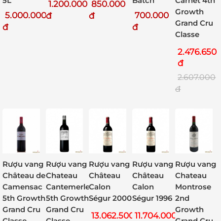
5L
Carnet 4th
Batch
1.200.000
850.000
Growth
5.000.000
700.000
đ
đ
Grand Cru
đ
đ
Classe
2.476.650
đ
2.607.000
đ
Rượu vang
Rượu vang
Rượu vang
Rượu vang
Rượu vang
Château
Château
Château de
Chateau
Chateau
Calon
Calon
Camensac
Cantemerle
Montrose
Ségur 2000
Ségur 1996
5th Growth
5th Growth
2nd
Grand Cru
Grand Cru
Growth
13.062.500
11.704.000
Classe
Classe
Grand Cru