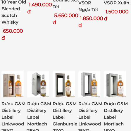
10 Year Old
VSOP
VSOP Xuân
1.490.000
Tết
Blended
Ngựa Tết
1.500.000
đ
Scotch
5.650.000
1.850.000
đ
Whisky
đ
đ
650.000
đ
Rượu G&M
Rượu G&M
Rượu G&M
Rượu G&M
Rượu G&M
Distillery
Distillery
Distillery
Distillery
Distillery
Label
Label
Label
Label
Label
Linkwood
Linkwood
Mortlach
Glenburgie
Mortlach
15YO
25YO
25YO
21YO
15YO