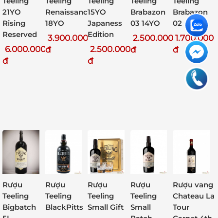
Teeling
Teeling
Teeling
Teeling
Teeling
21YO
Renaissance
15YO
Brabazon
Brabazon
Rising
18YO
Japaness
03 14YO
02
Reserved
Edition
3.900.000
2.500.000
1.700.000
6.000.000
2.500.000
đ
đ
đ
đ
đ
Rượu
Rượu
Rượu
Rượu vang
Rượu
Teeling
Teeling
Teeling
Chateau La
Teeling
Bigbatch
BlackPitts
Small Gift
Tour
Small