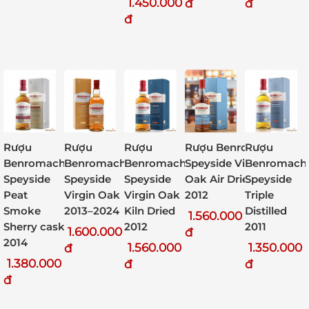
1.450.000
đ
đ
đ
Rượu Benromach
Rượu
Rượu
Rượu
Rượu
Speyside Virgin
Benromach
Benromach
Benromach
Benromach
Oak Air Dried
Speyside
Speyside
Speyside
Speyside
2012
Triple
Virgin Oak
Virgin Oak
Peat
Distilled
2013–2024
Kiln Dried
Smoke
1.560.000
2011
2012
Sherry cask
1.600.000
đ
2014
1.350.000
1.560.000
đ
1.380.000
đ
đ
đ