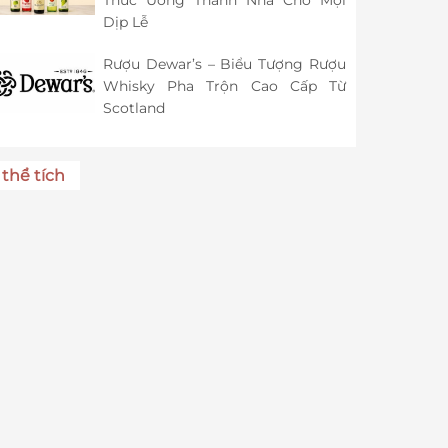
Thức Uống Thanh Nhã Cho Mọi
Dịp Lễ
Rượu Dewar’s – Biểu Tượng Rượu
Whisky Pha Trộn Cao Cấp Từ
Scotland
thể tích