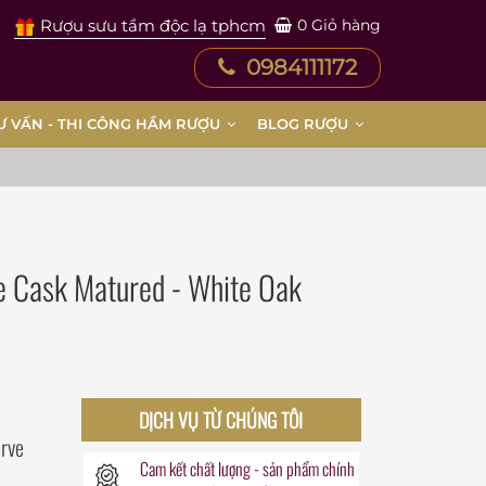
Rượu sưu tầm độc lạ tphcm
0
Giỏ hàng
0984111172
Ư VẤN - THI CÔNG HẦM RƯỢU
BLOG RƯỢU
le Cask Matured - White Oak
DỊCH VỤ TỪ CHÚNG TÔI
rve
Cam kết chất lượng - sản phẩm chính