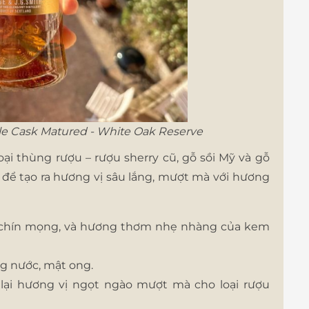
iple Cask Matured - White Oak Reserve
loại thùng rượu – rượu sherry cũ, gỗ sồi Mỹ và gỗ
 để tạo ra hương vị sâu lắng, mượt mà với hương
y chín mọng, và hương thơm nhẹ nhàng của kem
g nước, mật ong.
lại hương vị ngọt ngào mượt mà cho loại rượu