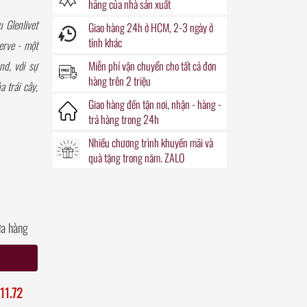
hãng của nhà sản xuất
 Glenlivet
Giao hàng
24h
ở HCM, 2-3 ngày ở
tỉnh khác
erve - một
nd, với sự
Miễn phí vận chuyển
cho tất cả đơn
hàng trên 2 triệu
 trái cây,
Giao hàng đến
tận nơi
, nhận - hàng -
trả hàng trong
24h
Nhiều chương trình khuyến mãi
và
quà tặng
trong năm. ZALO
ửa hàng
11.72