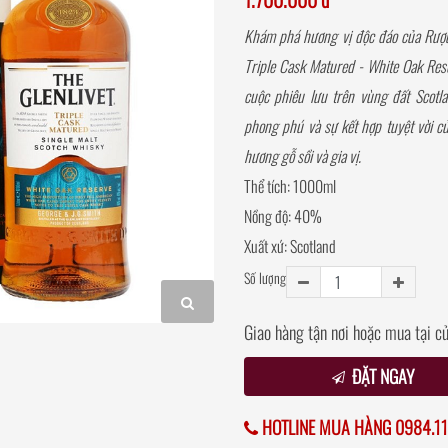
Khám phá hương vị độc đáo của Rượu
Triple Cask Matured - White Oak Res
cuộc phiêu lưu trên vùng đất Scotla
phong phú và sự kết hợp tuyệt vời của
hương gỗ sồi và gia vị.
Thể tích: 1000ml
Nồng độ: 40%
Xuất xứ: Scotland
Số lượng
Giao hàng tận nơi hoặc mua tại c
ĐẶT NGAY
HOTLINE MUA HÀNG 0984.11