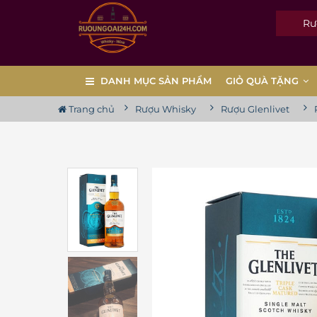
Rượu 
DANH MỤC SẢN PHẨM
GIỎ QUÀ TẶNG
Trang chủ
Rượu Whisky
Rượu Glenlivet