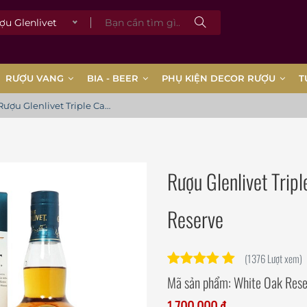
Glenlivet
RƯỢU VANG
BIA - BEER
PHỤ KIỆN DECOR RƯỢU
T
Rượu Glenlivet Triple Cask Matured - White Oak Reserve
Rượu Glenlivet Trip
Reserve
(1376 Lượt xem)
Mã sản phẩm:
White Oak Rese
1.700.000 đ