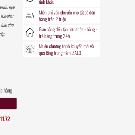
tỉnh khác
 phức hợp
Miễn phí vận chuyển
cho tất cả đơn
u Kavalan
hàng trên 2 triệu
n hảo cho
Giao hàng đến
tận nơi
, nhận - hàng -
cấp.
trả hàng trong
24h
Nhiều chương trình khuyến mãi
và
quà tặng
trong năm. ZALO
ửa hàng
11.72