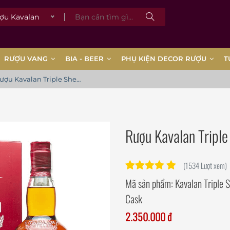
 Kavalan
RƯỢU VANG
BIA - BEER
PHỤ KIỆN DECOR RƯỢU
T
Rượu Kavalan Triple Sherry Cask
Rượu Kavalan Triple
(1534 Lượt xem)
Mã sản phẩm:
Kavalan Triple 
Cask
2.350.000 đ