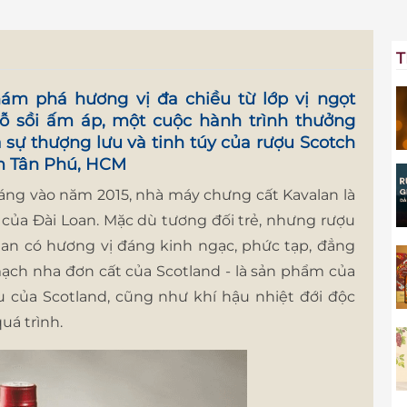
T
ám phá hương vị đa chiều từ lớp vị ngọt
gỗ sồi ấm áp, một cuộc hành trình thưởng
a sự thượng lưu và tinh túy của rượu Scotch
m
Tân Phú, HCM
áng vào năm 2015, nhà máy chưng cất Kavalan là
của Đài Loan. Mặc dù tương đối trẻ, nhưng rượu
lan có hương vị đáng kinh ngạc, phức tạp, đẳng
mạch nha đơn cất của Scotland - là sản phẩm của
u của Scotland, cũng như khí hậu nhiệt đới độc
uá trình.