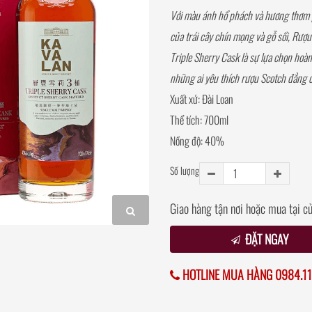
Với màu ánh hổ phách và hương thơm
của trái cây chín mọng và gỗ sồi, Rượ
Triple Sherry Cask là sự lựa chọn hoà
những ai yêu thích rượu Scotch đẳng 
Xuất xứ: Đài Loan
Thể tích: 700ml
Nồng độ: 40%
Số lượng
Giao hàng tận nơi hoặc mua tại c
ĐẶT NGAY
HOTLINE MUA HÀNG 0984.11