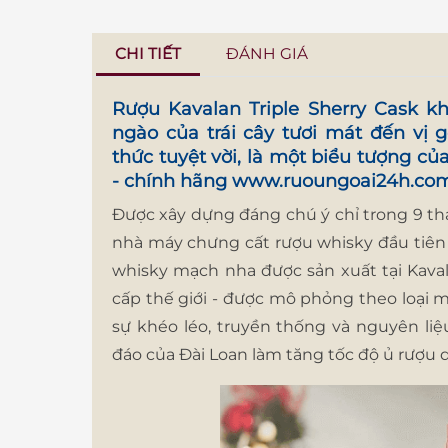
CHI TIẾT
ĐÁNH GIÁ
Rượu Kavalan Triple Sherry Cask
kh
ngào của trái cây tươi mát đến vị 
thức tuyệt vời, là một biểu tượng củ
- chính hãng
www.ruoungoai24h.co
Được xây dựng đáng chú ý chỉ trong 9 th
nhà máy chưng cất rượu whisky đầu tiên 
whisky mạch nha được sản xuất tại Kava
cấp thế giới - được mô phỏng theo loại 
sự khéo léo, truyền thống và nguyên liệ
đáo của Đài Loan làm tăng tốc độ ủ rượu q