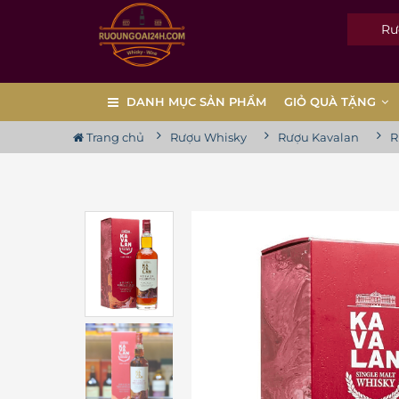
Rượu
DANH MỤC SẢN PHẨM
GIỎ QUÀ TẶNG
Trang chủ
Rượu Whisky
Rượu Kavalan