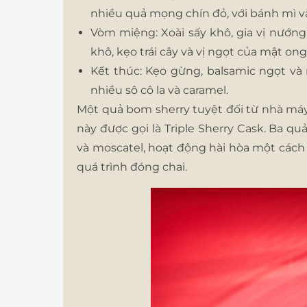
nhiều quả mọng chín đỏ, với bánh mì và
Vòm miệng: Xoài sấy khô, gia vị nướng
khô, kẹo trái cây và vị ngọt của mật ong
Kết thúc: Kẹo gừng, balsamic ngọt và 
nhiều sô cô la và caramel.
Một quả bom sherry tuyệt đối từ nhà má
này được gọi là Triple Sherry Cask. Ba q
và moscatel, hoạt động hài hòa một các
quá trình đóng chai.