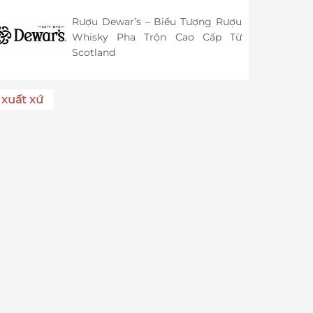
Rượu Dewar’s – Biểu Tượng Rượu
Whisky Pha Trộn Cao Cấp Từ
Scotland
xuất xứ