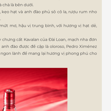
 chà là bên dưới.
, kẹo hạt và anh đào phủ sô cô la, rượu rum nho
.
mứt mơ, hậu vị trung bình, với hương vị hạt dẻ,
y chưng cất Kavalan của Đài Loan, mạch nha đơn
uả anh đào được đề cập là oloroso, Pedro Ximénez
h ngon lành để mang lại hương vị phong phú cho