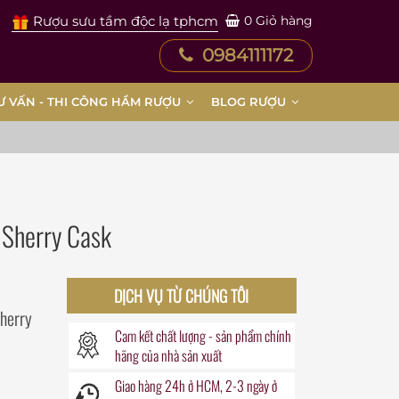
Rượu sưu tầm độc lạ tphcm
0
Giỏ hàng
0984111172
Ư VẤN - THI CÔNG HẦM RƯỢU
BLOG RƯỢU
 Sherry Cask
DỊCH VỤ TỪ CHÚNG TÔI
Sherry
Cam kết chất lượng - sản phẩm chính
hãng của nhà sản xuất
Giao hàng
24h
ở HCM, 2-3 ngày ở