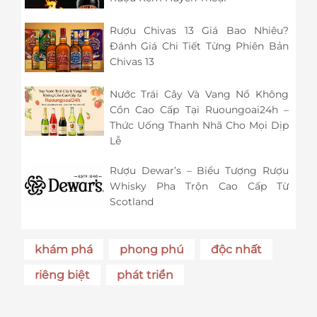
Rượu Chivas 13 Giá Bao Nhiêu?
Đánh Giá Chi Tiết Từng Phiên Bản
Chivas 13
Nước Trái Cây Và Vang Nổ Không
Cồn Cao Cấp Tại Ruoungoai24h –
Thức Uống Thanh Nhã Cho Mọi Dịp
Lễ
Rượu Dewar’s – Biểu Tượng Rượu
Whisky Pha Trộn Cao Cấp Từ
Scotland
khám phá
phong phú
độc nhất
riêng biệt
phát triển