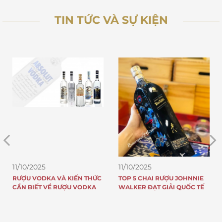
TIN TỨC VÀ SỰ KIỆN
11/10/2025
11/10/2025
RƯỢU VODKA VÀ KIẾN THỨC
TOP 5 CHAI RƯỢU JOHNNIE
CẦN BIẾT VỀ RƯỢU VODKA
WALKER ĐẠT GIẢI QUỐC TẾ