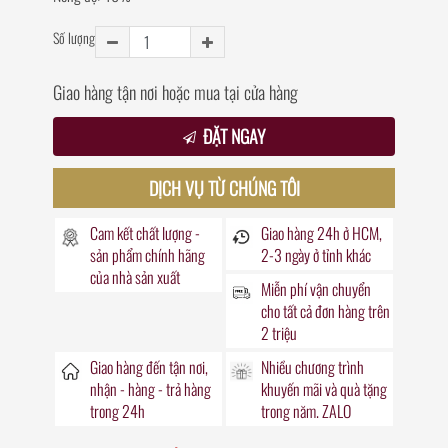
Số lượng
Giao hàng tận nơi hoặc mua tại cửa hàng
ĐẶT NGAY
DỊCH VỤ TỪ CHÚNG TÔI
Cam kết chất lượng -
Giao hàng
24h
ở HCM,
sản phẩm chính hãng
2-3 ngày ở tỉnh khác
của nhà sản xuất
Miễn phí vận chuyển
cho tất cả đơn hàng trên
2 triệu
Giao hàng đến
tận nơi
,
Nhiều chương trình
nhận - hàng - trả hàng
khuyến mãi
và quà tặng
trong
24h
trong năm. ZALO