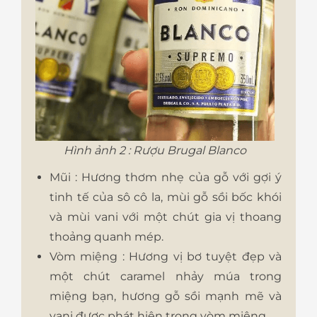
Hình ảnh 2 : Rượu Brugal Blanco
Mũi : Hương thơm nhẹ của gỗ với gợi ý
tinh tế của sô cô la, mùi gỗ sồi bốc khói
và mùi vani với một chút gia vị thoang
thoảng quanh mép.
Vòm miệng : Hương vị bơ tuyệt đẹp và
một chút caramel nhảy múa trong
miệng bạn, hương gỗ sồi mạnh mẽ và
vani được phát hiện trong vòm miệng.