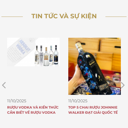
TIN TỨC VÀ SỰ KIỆN
11/10/2025
11/10/2025
KIẾN THỨC
TOP 5 CHAI RƯỢU JOHNNIE
8 LÝ DO TẠI SAO RƯ
ỢU VODKA
WALKER ĐẠT GIẢI QUỐC TẾ
JOHNNIE WALKER N
TIẾNG KHẮP THẾ GIỚ
DOANH SỐ “KHỦNG”
NĂM