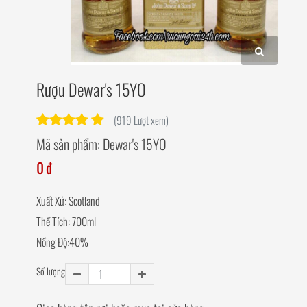
Rượu Dewar's 15YO
(919 Lượt xem)
Mã sản phẩm:
Dewar's 15YO
0 đ
Xuất Xứ: Scotland
Thể Tích: 700ml
Nồng Độ:40%
Số lượng