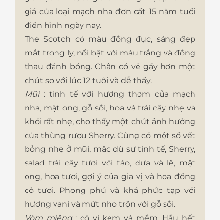
giá của loại mạch nha đơn cất 15 năm tuổi
điển hình ngày nay.
The Scotch có màu đồng đục, sáng đẹp
mắt trong ly, nổi bật với màu trắng và đồng
thau đánh bóng. Chân có vẻ gầy hơn một
chút so với lúc 12 tuổi và dễ thấy.
Mũi
: tinh tế với hương thơm của mạch
nha, mật ong, gỗ sồi, hoa và trái cây nhẹ và
khói rất nhẹ, cho thấy một chút ảnh hưởng
của thùng rượu Sherry. Cũng có một số vết
bỏng nhẹ ở mũi, mặc dù sự tinh tế, Sherry,
salad trái cây tươi với táo, dưa và lê, mật
ong, hoa tươi, gợi ý của gia vị và hoa đồng
cỏ tươi. Phong phú và khá phức tạp với
hương vani và mứt nho trộn với gỗ sồi.
Vòm miệng
: có vị kem và mềm. Hầu hết