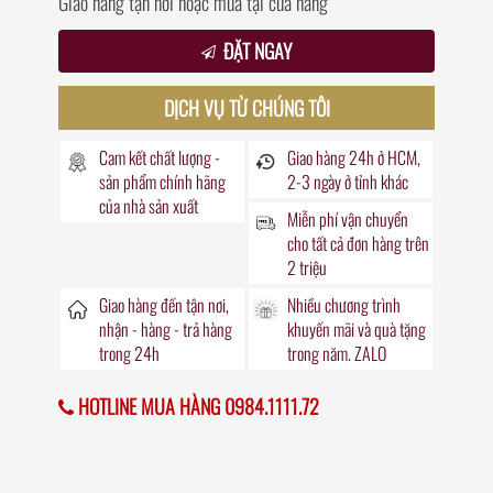
Giao hàng tận nơi hoặc mua tại cửa hàng
ĐẶT NGAY
DỊCH VỤ TỪ CHÚNG TÔI
Cam kết chất lượng -
Giao hàng
24h
ở HCM,
sản phẩm chính hãng
2-3 ngày ở tỉnh khác
của nhà sản xuất
Miễn phí vận chuyển
cho tất cả đơn hàng trên
2 triệu
Giao hàng đến
tận nơi
,
Nhiều chương trình
nhận - hàng - trả hàng
khuyến mãi
và quà tặng
trong
24h
trong năm. ZALO
HOTLINE MUA HÀNG 0984.1111.72