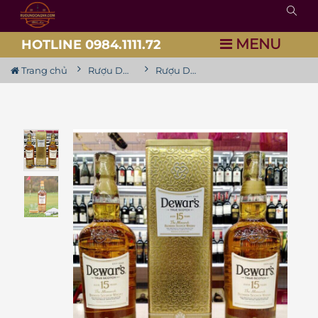
MENU
HOTLINE 0984.1111.72
Trang chủ
Rượu Dewar's
Rượu Dewar's 15YO