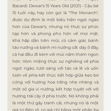
Bacardi.
Dewar's 15 Years Old (2021)
- Cậu bé
15 tuổi này, hay còn gọi là "The Monarch",
được dự định là một biểu hiện ngọt ngào
hơn của Dewar's, nhưng nó thực sự phức
tạp hơn và phong phú hơn về mọi mặt.
Khá hấp dẫn trên mũi, có cảm giác bánh
táo nướng và bánh mì nướng cắt dày ở đây,
cả hai đều đi kèm với mùi nấm thơm ngon
hơn. Vòm miệng thực sự nghiêng về phía
ngọt ngào, tươi sáng với táo và lê và uốn
lượn về phía kết thúc kết hợp giữa kẹo bơ
cứng với hương hoa trắng nhẹ nhàng và
một số gia vị nướng, kết hợp tuyệt vời với
hương trái cây ở phía trước. Nó không phải
là một thứ gây tranh cãi, nhưng nó là một
giá trị điên rồ, có giá chỉ bằng một phần ba