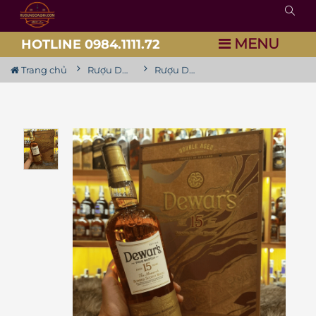
MENU
HOTLINE 0984.1111.72
Trang chủ
Rượu Dewar's
Rượu Dewar's 15YO Hộp Quà 2023