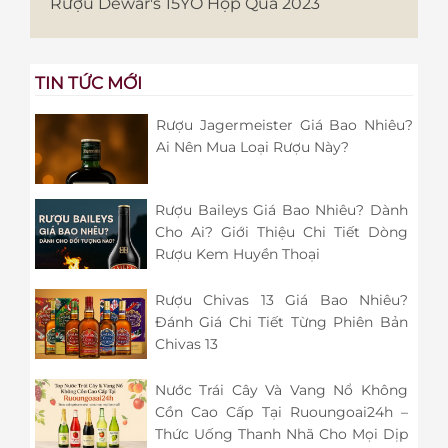
Rượu Dewar's 15YO Hộp Quà 2023
TIN TỨC MỚI
Rượu Jagermeister Giá Bao Nhiêu?
Ai Nên Mua Loại Rượu Này?
Rượu Baileys Giá Bao Nhiêu? Dành
Cho Ai? Giới Thiệu Chi Tiết Dòng
Rượu Kem Huyền Thoại
Rượu Chivas 13 Giá Bao Nhiêu?
Đánh Giá Chi Tiết Từng Phiên Bản
Chivas 13
Nước Trái Cây Và Vang Nổ Không
Cồn Cao Cấp Tại Ruoungoai24h –
Thức Uống Thanh Nhã Cho Mọi Dịp