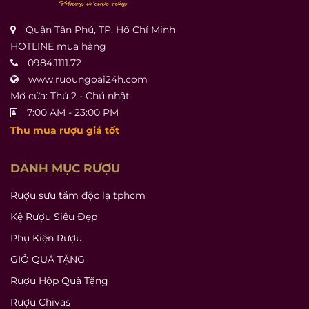
Quận Tân Phú, TP. Hồ Chí Minh
HOTLINE mua hàng
0984.1111.72
www.ruoungoai24h.com
Mở cửa: Thứ 2 - Chủ nhật
7:00 AM - 23:00 PM
Thu mua rượu giá tốt
DANH MỤC RƯỢU
Rượu sưu tầm độc lạ tphcm
Kệ Rượu Siêu Đẹp
Phụ Kiện Rượu
GIỎ QUÀ TẶNG
Rượu Hộp Quà Tặng
Rượu Chivas