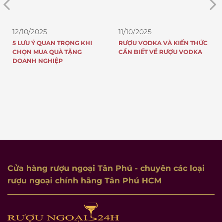
11/10/2025
11/10/2025
RƯỢU VODKA VÀ KIẾN THỨC
TOP 5 CHAI RƯỢU JOHNNIE
CẦN BIẾT VỀ RƯỢU VODKA
WALKER ĐẠT GIẢI QUỐC TẾ
Cửa hàng rượu ngoại Tân Phú
- chuyên các loại
rượu ngoại chính hãng Tân Phú HCM