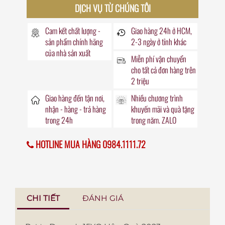
DỊCH VỤ TỪ CHÚNG TÔI
Cam kết chất lượng -
Giao hàng
24h
ở HCM,
sản phẩm chính hãng
2-3 ngày ở tỉnh khác
của nhà sản xuất
Miễn phí vận chuyển
cho tất cả đơn hàng trên
2 triệu
Giao hàng đến
tận nơi
,
Nhiều chương trình
nhận - hàng - trả hàng
khuyến mãi
và quà tặng
trong
24h
trong năm. ZALO
HOTLINE MUA HÀNG 0984.1111.72
CHI TIẾT
ĐÁNH GIÁ