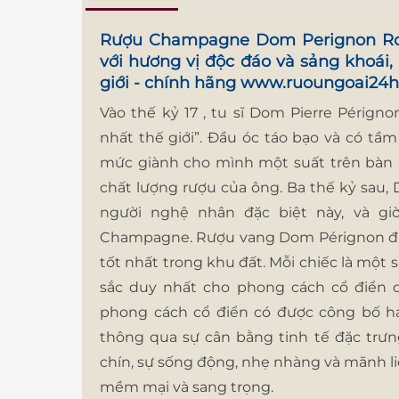
Rượu Champagne Dom Perignon R
với hương vị độc đáo và sảng khoái,
giới - chính hãng
www.ruoungoai24h
Vào thế kỷ 17 , tu sĩ Dom Pierre Pérign
nhất thế giới”. Đầu óc táo bạo và có tầ
mức giành cho mình một suất trên bàn ă
chất lượng rượu của ông. Ba thế kỷ sau,
người nghệ nhân đặc biệt này, và gi
Champagne. Rượu vang Dom Pérignon đư
tốt nhất trong khu đất. Mỗi chiếc là một
sắc duy nhất cho phong cách cổ điển 
phong cách cổ điển có được công bố h
thông qua sự cân bằng tinh tế đặc tr
chín, sự sống động, nhẹ nhàng và mãnh l
mềm mại và sang trọng.