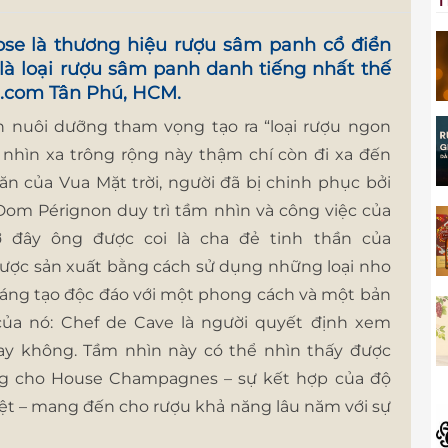
ose
là thương hiệu rượu sâm panh cổ điển
 là loại rượu sâm panh danh tiếng nhất thế
.com
Tân Phú, HCM.
on nuôi dưỡng tham vọng tạo ra “loại rượu ngon
m nhìn xa trông rộng này thậm chí còn đi xa đến
n của Vua Mặt trời, người đã bị chinh phục bởi
 Dom Pérignon duy trì tầm nhìn và công việc của
ờ đây ông được coi là cha đẻ tinh thần của
ợc sản xuất bằng cách sử dụng những loại nho
 sáng tạo độc đáo với một phong cách và một bản
của nó: Chef de Cave là người quyết định xem
ay không. Tầm nhìn này có thể nhìn thấy được
ưng cho House Champagnes – sự kết hợp của độ
iệt – mang đến cho rượu khả năng lâu năm với sự