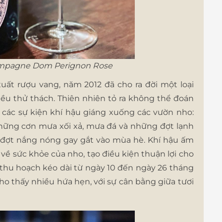
ampagne Dom Perignon Rose
xuất rượu vang, năm 2012 đã cho ra đời một loại
iều thử thách. Thiên nhiên tỏ ra không thể đoán
t các sự kiện khí hậu giáng xuống các vườn nho:
hững cơn mưa xối xả, mưa đá và những đợt lạnh
g đợt nắng nóng gay gắt vào mùa hè. Khí hậu ấm
 về sức khỏe của nho, tạo điều kiện thuận lợi cho
u thu hoạch kéo dài từ ngày 10 đến ngày 26 tháng
ho thấy nhiều hứa hẹn, với sự cân bằng giữa tươi