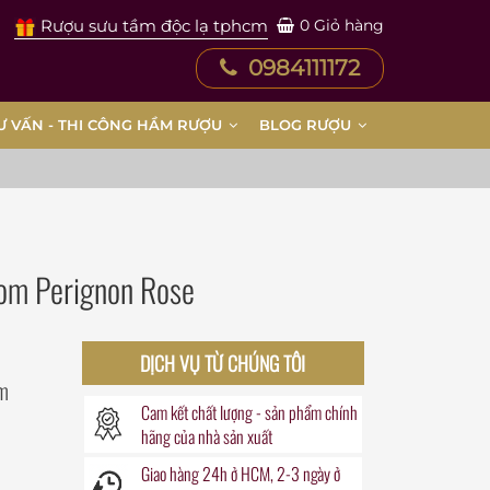
Rượu sưu tầm độc lạ tphcm
0
Giỏ hàng
0984111172
Ư VẤN - THI CÔNG HẦM RƯỢU
BLOG RƯỢU
m Perignon Rose
DỊCH VỤ TỪ CHÚNG TÔI
m
Cam kết chất lượng - sản phẩm chính
hãng của nhà sản xuất
Giao hàng
24h
ở HCM, 2-3 ngày ở