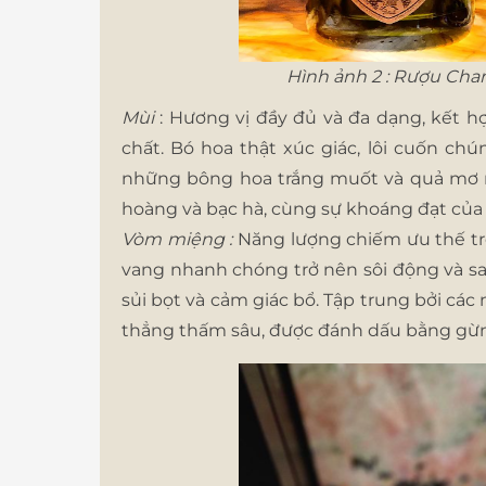
Hình ảnh 2 : Rượu Ch
Mùi
: Hương vị đầy đủ và đa dạng, kết hợp
chất. Bó hoa thật xúc giác, lôi cuốn ch
những bông hoa trắng muốt và quả mơ mọ
hoàng và bạc hà, cùng sự khoáng đạt của t
Vòm miệng :
Năng lượng chiếm ưu thế t
vang nhanh chóng trở nên sôi động và s
sủi bọt và cảm giác bổ. Tập trung bởi các
thẳng thấm sâu, được đánh dấu bằng gừn