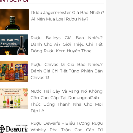
Rượu Jagermeister Giá Bao Nhiêu?
Ai Nên Mua Loại Rượu Này?
Rượu Baileys Giá Bao Nhiêu?
Dành Cho Ai? Giới Thiệu Chi Tiết
Dòng Rượu Kem Huyền Thoại
Rượu Chivas 13 Giá Bao Nhiêu?
Đánh Giá Chi Tiết Từng Phiên Bản
Chivas 13
Nước Trái Cây Và Vang Nổ Không
Cồn Cao Cấp Tại Ruoungoai24h –
Thức Uống Thanh Nhã Cho Mọi
Dịp Lễ
Rượu Dewar’s – Biểu Tượng Rượu
Whisky Pha Trộn Cao Cấp Từ