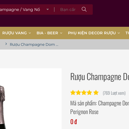
pagne / Vang Nổ
RƯỢU VANG
BIA - BEER
PHỤ KIỆN DECOR RƯỢU
T
Rượu Champagne Dom Perignon Rose
Rượu Champagne Do
(769 Lượt xem)
Mã sản phẩm:
Champagne Do
Perignon Rose
0 đ