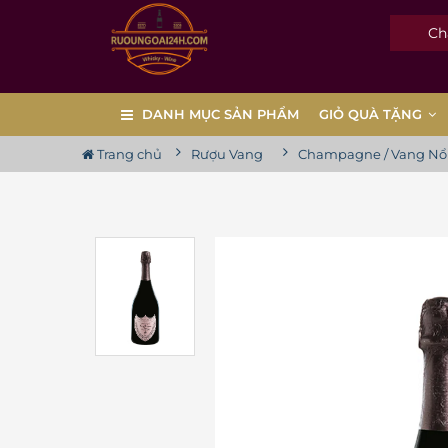
Cham
DANH MỤC SẢN PHẨM
GIỎ QUÀ TẶNG
Trang chủ
Rượu Vang
Champagne / Vang Nổ