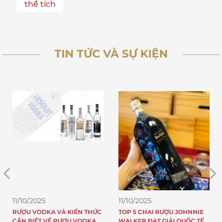
thể tích
TIN TỨC VÀ SỰ KIỆN
11/10/2025
11/10/2025
TOP 5 CHAI RƯỢU JOHNNIE
8 LÝ DO TẠI SAO RƯỢU
WALKER ĐẠT GIẢI QUỐC TẾ
JOHNNIE WALKER NỔI