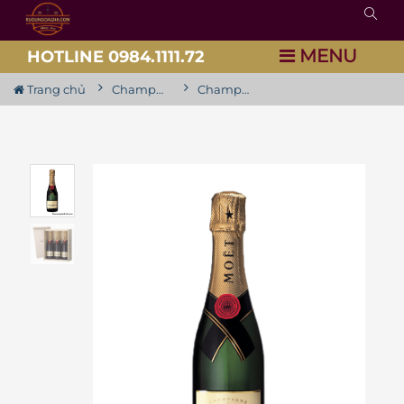
MENU
HOTLINE 0984.1111.72
Trang chủ
Champagne / Vang Nổ
Champagne Moet & Chandon Brut Imperial ( Có xuất VAT )