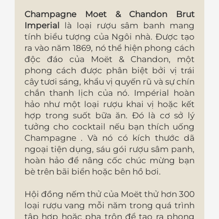
Champagne Moet & Chandon Brut
Imperial
là loại rượu sâm banh mang
tính biểu tượng của Ngôi nhà. Được tạo
ra vào năm 1869, nó thể hiện phong cách
độc đáo của Moët & Chandon, một
phong cách được phân biệt bởi vị trái
cây tươi sáng, khẩu vị quyến rũ và sự chín
chắn thanh lịch của nó. Impérial hoàn
hảo như một loại rượu khai vị hoặc kết
hợp trong suốt bữa ăn. Đó là cơ sở lý
tưởng cho cocktail nếu bạn thích uống
Champagne . Và nó có kích thước dã
ngoại tiện dụng, sáu gói rượu sâm panh,
hoàn hảo để nâng cốc chúc mừng bạn
bè trên bãi biển hoặc bên hồ bơi.
Hội đồng nếm thử của Moët thử hơn 300
loại rượu vang mỗi năm trong quá trình
tập hợp hoặc pha trộn để tạo ra phong