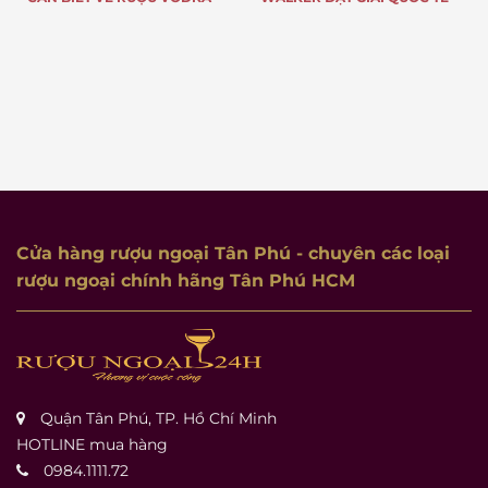
TIẾNG KHẮP THẾ GIỚI VÀ CÓ
DOANH SỐ “KHỦNG” MỖI
NĂM
Cửa hàng rượu ngoại Tân Phú
- chuyên các loại
rượu ngoại chính hãng Tân Phú HCM
Quận Tân Phú, TP. Hồ Chí Minh
HOTLINE mua hàng
0984.1111.72