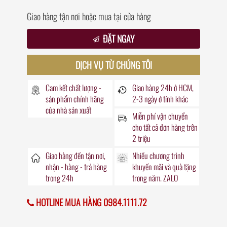
Giao hàng tận nơi hoặc mua tại cửa hàng
ĐẶT NGAY
DỊCH VỤ TỪ CHÚNG TÔI
Cam kết chất lượng -
Giao hàng
24h
ở HCM,
sản phẩm chính hãng
2-3 ngày ở tỉnh khác
của nhà sản xuất
Miễn phí vận chuyển
cho tất cả đơn hàng trên
2 triệu
Giao hàng đến
tận nơi
,
Nhiều chương trình
nhận - hàng - trả hàng
khuyến mãi
và quà tặng
trong
24h
trong năm. ZALO
HOTLINE MUA HÀNG 0984.1111.72