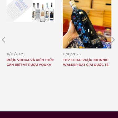
11/10/2025
11/10/2025
RƯỢU VODKA VÀ KIẾN THỨC
TOP 5 CHAI RƯỢU JOHNNIE
CẦN BIẾT VỀ RƯỢU VODKA
WALKER ĐẠT GIẢI QUỐC TẾ