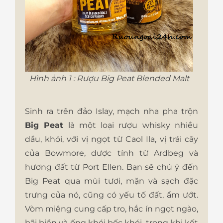
Hình ảnh 1 : Rượu Big Peat Blended Malt
Sinh ra trên đảo Islay, mạch nha pha trộn
Big Peat
là một loại rượu whisky nhiều
dầu, khói, với vị ngọt từ Caol Ila, vị trái cây
của Bowmore, dược tính từ Ardbeg và
hương đất từ ​​Port Ellen. Bạn sẽ chú ý đến
Big Peat qua mùi tươi, mặn và sạch đặc
trưng của nó, cũng có yếu tố đất, ẩm ướt.
Vòm miệng cung cấp tro, hắc ín ngọt ngào,
bãi biển và ống khói bốc khói, trong khi kết