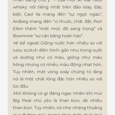
whisky nổi tiếng nhất trên đảo Islay. Đặc
biệt, Caol Ila mang đến “sự ngọt ngào”,
Ardbeg mang đến “vị thuốc, chất đất, Port
Ellen thêm “một mức độ sang trọng” và
Bowmore “sự cân bằng hoàn hảo”.
Vẻ bề ngoài
: Giống nước hơn nhiều so với
rượu scotch điển hình: gần như trong suốt
và dường như có màu, giống như màu
hồng nhưng có nhiều màu đồng nhạt hơn.
Tuy nhiên, một vòng xoáy chứng tỏ rằng
nó là một chất lỏng đặc hơn nhiều so với
lúc đầu.
Mũi
: Không có gì đáng ngạc nhiên khi mùi
Big Peat chủ yếu là than bùn, rất nhiều
than bùn. Tuy nhiên, nó nhẹ nhàng thoảng
qua đường mũi, mang theo một chút mùi