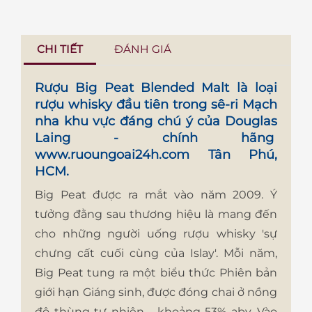
CHI TIẾT
ĐÁNH GIÁ
Rượu Big Peat Blended Malt
là loại
rượu whisky đầu tiên trong sê-ri Mạch
nha khu vực đáng chú ý của Douglas
Laing - chính hãng
www.ruoungoai24h.com
Tân Phú,
HCM.
Big Peat được ra mắt vào năm 2009. Ý
tưởng đằng sau thương hiệu là mang đến
cho những người uống rượu whisky 'sự
chưng cất cuối cùng của Islay'. Mỗi năm,
Big Peat tung ra một biểu thức Phiên bản
giới hạn Giáng sinh, được đóng chai ở nồng
độ thùng tự nhiên - khoảng 53% abv. Vào