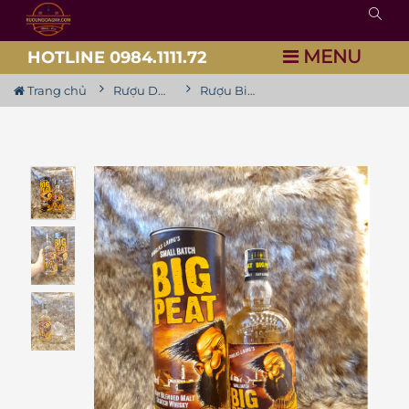
MENU
HOTLINE 0984.1111.72
Trang chủ
Rượu Douglas Laing
Rượu Big Peat Blended Malt