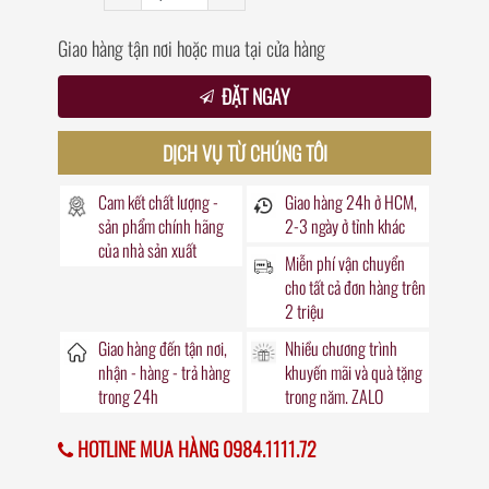
Giao hàng tận nơi hoặc mua tại cửa hàng
ĐẶT NGAY
DỊCH VỤ TỪ CHÚNG TÔI
Cam kết chất lượng -
Giao hàng
24h
ở HCM,
sản phẩm chính hãng
2-3 ngày ở tỉnh khác
của nhà sản xuất
Miễn phí vận chuyển
cho tất cả đơn hàng trên
2 triệu
Giao hàng đến
tận nơi
,
Nhiều chương trình
nhận - hàng - trả hàng
khuyến mãi
và quà tặng
trong
24h
trong năm. ZALO
HOTLINE MUA HÀNG 0984.1111.72