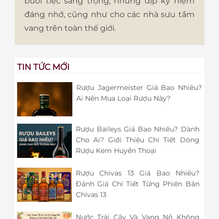
buổi tiệc sang trọng, những dịp kỷ niệm
đáng nhớ, cũng như cho các nhà sưu tầm
vang trên toàn thế giới.
TIN TỨC MỚI
Rượu Jagermeister Giá Bao Nhiêu?
Ai Nên Mua Loại Rượu Này?
Rượu Baileys Giá Bao Nhiêu? Dành
Cho Ai? Giới Thiệu Chi Tiết Dòng
Rượu Kem Huyền Thoại
Rượu Chivas 13 Giá Bao Nhiêu?
Đánh Giá Chi Tiết Từng Phiên Bản
Chivas 13
Nước Trái Cây Và Vang Nổ Không