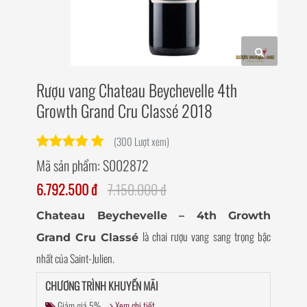
Rượu vang Chateau Beychevelle 4th
Growth Grand Cru Classé 2018
(300 Lượt xem)
Mã sản phẩm:
S002872
6.792.500 đ
7.150.000 đ
Chateau Beychevelle – 4th Growth
là chai rượu vang sang trọng bậc
Grand Cru Classé
nhất của Saint-Julien.
CHƯƠNG TRÌNH KHUYẾN MÃI
Giảm giá 5%
Xem chi tiết