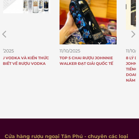
11/10/2025
11/10/2025
TOP 5 CHAI RƯỢU JOHNNIE
8 LÝ DO TẠI SAO RƯỢU
WALKER ĐẠT GIẢI QUỐC TẾ
JOHNNIE WALKER NỔI
TIẾNG KHẮP THẾ GIỚI VÀ CÓ
DOANH SỐ “KHỦNG” MỖI
NĂM
Cửa hàng rượu ngoại Tân Phú
- chuyên các loại