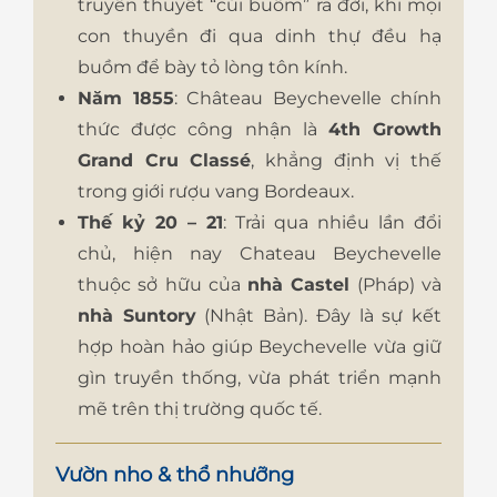
truyền thuyết “cúi buồm” ra đời, khi mọi
con thuyền đi qua dinh thự đều hạ
buồm để bày tỏ lòng tôn kính.
Năm 1855
: Château Beychevelle chính
thức được công nhận là
4th Growth
Grand Cru Classé
, khẳng định vị thế
trong giới rượu vang Bordeaux.
Thế kỷ 20 – 21
: Trải qua nhiều lần đổi
chủ, hiện nay Chateau Beychevelle
thuộc sở hữu của
nhà Castel
(Pháp) và
nhà Suntory
(Nhật Bản). Đây là sự kết
hợp hoàn hảo giúp Beychevelle vừa giữ
gìn truyền thống, vừa phát triển mạnh
mẽ trên thị trường quốc tế.
Vườn nho & thổ nhưỡng