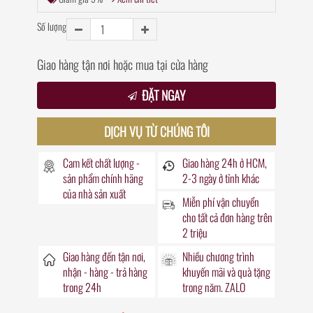
Số lượng
Giao hàng tận nơi hoặc mua tại cửa hàng
ĐẶT NGAY
DỊCH VỤ TỪ CHÚNG TÔI
Cam kết chất lượng -
Giao hàng
24h
ở HCM,
sản phẩm chính hãng
2-3 ngày ở tỉnh khác
của nhà sản xuất
Miễn phí vận chuyển
cho tất cả đơn hàng trên
2 triệu
Giao hàng đến
tận nơi
,
Nhiều chương trình
nhận - hàng - trả hàng
khuyến mãi
và quà tặng
trong
24h
trong năm. ZALO