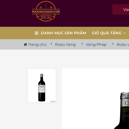
Vang
DANH MỤC SẢN PHẨM
GIỎ QUÀ TẶNG
Trang chủ
Rượu Vang
Vang Pháp