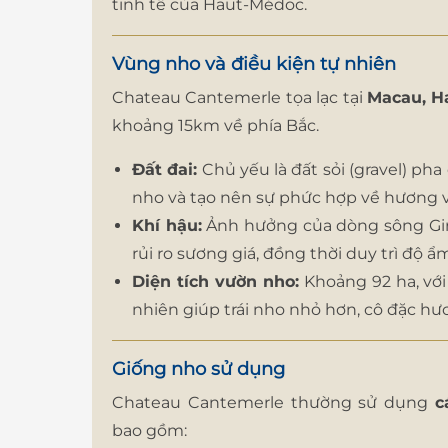
tinh tế của Haut-Médoc.
Vùng nho và điều kiện tự nhiên
Chateau Cantemerle tọa lạc tại
Macau, H
khoảng 15km về phía Bắc.
Đất đai:
Chủ yếu là đất sỏi (gravel) pha 
nho và tạo nên sự phức hợp về hương v
Khí hậu:
Ảnh hưởng của dòng sông Giro
rủi ro sương giá, đồng thời duy trì độ ẩ
Diện tích vườn nho:
Khoảng 92 ha, với
nhiên giúp trái nho nhỏ hơn, cô đặc hư
Giống nho sử dụng
Chateau Cantemerle thường sử dụng
c
bao gồm: