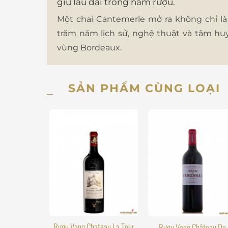
giữ lâu dài trong hầm rượu.
Một chai Cantemerle mở ra không chỉ l
trăm năm lịch sử, nghệ thuật và tâm hu
vùng Bordeaux.
SẢN PHẨM CÙNG LOẠI
Rượu Vang Chateau La Tour
Rượu Vang Château De