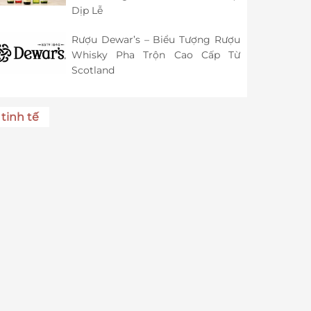
Dịp Lễ
Rượu Dewar’s – Biểu Tượng Rượu
Whisky Pha Trộn Cao Cấp Từ
Scotland
tinh tế