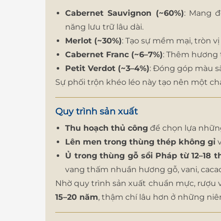
Cabernet Sauvignon (~60%)
: Mang đ
năng lưu trữ lâu dài.
Merlot (~30%)
: Tạo sự mềm mại, tròn vị
Cabernet Franc (~6–7%)
: Thêm hương t
Petit Verdot (~3–4%)
: Đóng góp màu sắ
Sự phối trộn khéo léo này tạo nên một ch
Quy trình sản xuất
Thu hoạch thủ công
để chọn lựa những
Lên men trong thùng thép không gỉ
v
Ủ trong thùng gỗ sồi Pháp từ 12–18 
vang thấm nhuần hương gỗ, vani, cacao
Nhờ quy trình sản xuất chuẩn mực, rượu 
15–20 năm
, thậm chí lâu hơn ở những niên