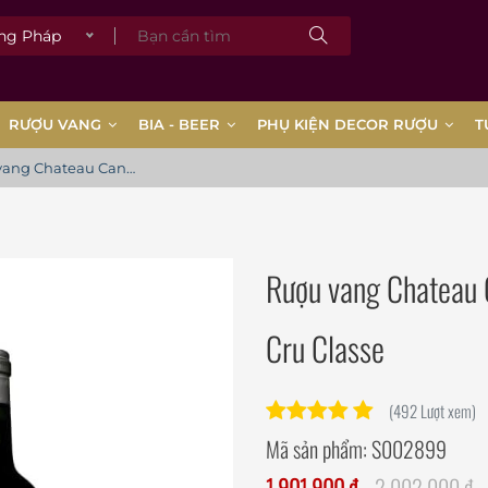
 Pháp
RƯỢU VANG
BIA - BEER
PHỤ KIỆN DECOR RƯỢU
T
Rượu vang Chateau Cantemerle 5th Growth Grand Cru Classe
Rượu vang Chateau 
Cru Classe
(492 Lượt xem)
Mã sản phẩm:
S002899
1.901.900 đ
2.002.000 đ