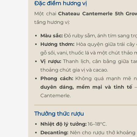
Đặc điểm hương vị
Một chai
Chateau Cantemerle 5th Gro
tầng hương vị:
Màu sắc:
Đỏ ruby sẫm, ánh tím sang tr
Hương thơm:
Hòa quyện giữa trái cây
gỗ sồi, vani, thuốc lá và một chút thảo 
Vị rượu:
Thanh lịch, cân bằng giữa ta
thoảng chút gia vị và cacao.
Phong cách:
Không quá mạnh mẽ như 
duyên dáng, mềm mại và tinh tế
–
Cantemerle.
Thưởng thức rượu
Nhiệt độ lý tưởng:
16–18°C.
Decanting:
Nên cho rượu thở khoảng 