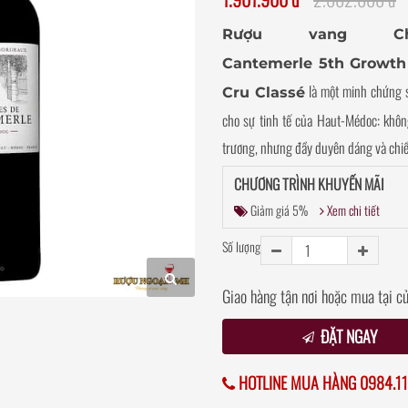
Rượu vang Cha
Cantemerle 5th Growth
là một minh chứng 
Cru Classé
cho sự tinh tế của Haut-Médoc: khô
trương, nhưng đầy duyên dáng và chiề
CHƯƠNG TRÌNH KHUYẾN MÃI
Giảm giá 5%
Xem chi tiết
Số lượng
Giao hàng tận nơi hoặc mua tại c
ĐẶT NGAY
HOTLINE MUA HÀNG 0984.11