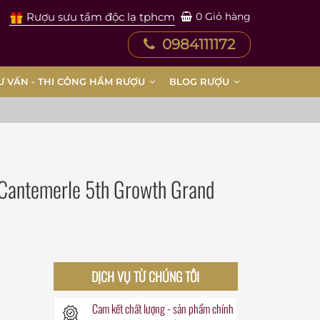
Rượu sưu tầm độc lạ tphcm
0
Giỏ hàng
0984111172
Ư VẤN - THI CÔNG HẦM RƯỢU
BLOG RƯỢU
Cantemerle 5th Growth Grand
DỊCH VỤ TỪ CHÚNG TÔI
Cam kết chất lượng - sản phẩm chính