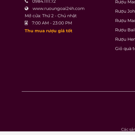
0984.1111.72
Rượu Mac
www.ruoungoai24h.com
Rượu Joh
Mở cửa: Thứ 2 - Chủ nhật
Rượu Ma
7:00 AM - 23:00 PM
Rượu Bai
Thu mua rượu giá tốt
Rượu He
Giỏ quà t
Các sả