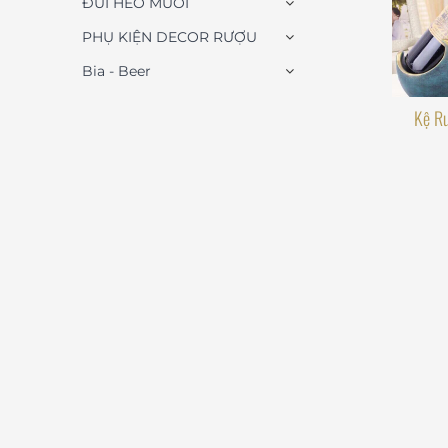
ĐÙI HEO MUỐI
PHỤ KIỆN DECOR RƯỢU
Bia - Beer
Kệ Rư