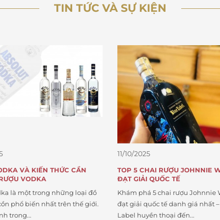
TIN TỨC VÀ SỰ KIỆN
5
11/10/2025
ODKA VÀ KIẾN THỨC CẦN
TOP 5 CHAI RƯỢU JOHNNIE 
 RƯỢU VODKA
ĐẠT GIẢI QUỐC TẾ
ka là một trong những loại đồ
Khám phá 5 chai rượu Johnnie 
ồn phổ biến nhất trên thế giới.
đạt giải quốc tế danh giá nhất –
nh trong...
Label huyền thoại đến...