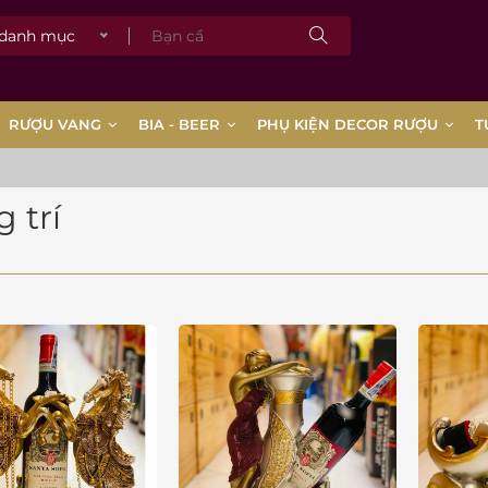
 danh mục
RƯỢU VANG
BIA - BEER
PHỤ KIỆN DECOR RƯỢU
T
g trí