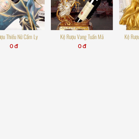
ợu Thiếu Nữ Cầm Ly
Kệ Rượu Vang Tuấn Mã
Kệ Rượ
0 đ
0 đ