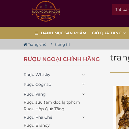
Tất cả
DANH MỤC SẢN PHẨM
GIỎ QUÀ TẶNG
Trang chủ
trang trí
tran
RƯỢU NGOẠI CHÍNH HÃNG
Rượu Whisky
Rượu Cognac
Rượu Vang
Rượu sưu tầm độc lạ tphcm
Rượu Hộp Quà Tặng
Rượu Pha Chế
Rượu Brandy