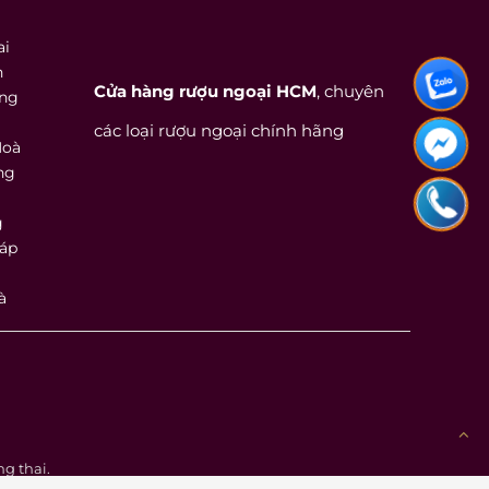
ai
h
Cửa hàng rượu ngoại HCM
, chuyên
ồng
các loại rượu ngoại chính hãng
Hoà
ng
g
háp
à
g thai.