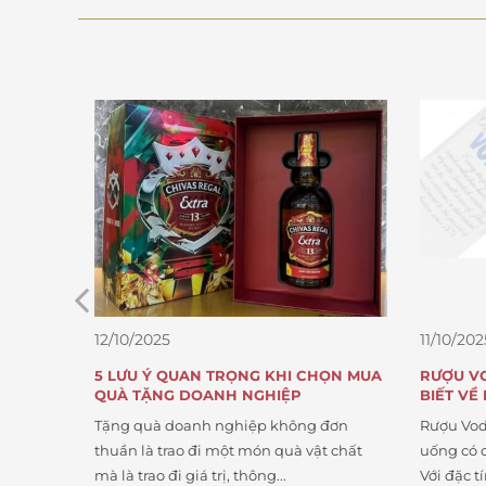
12/10/2025
11/10/202
I
5 LƯU Ý QUAN TRỌNG KHI CHỌN MUA
RƯỢU V
QUÀ TẶNG DOANH NGHIỆP
BIẾT VỀ
Tặng quà doanh nghiệp không đơn
Rượu Vod
 nằm im
thuần là trao đi một món quà vật chất
uống có c
 sử dụng
mà là trao đi giá trị, thông...
Với đặc tí