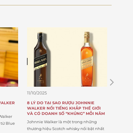
11/10/2025
10/10/20
WALKER
8 LÝ DO TẠI SAO RƯỢU JOHNNIE
6 LÝ D
WALKER NỔI TIẾNG KHẮP THẾ GIỚI
RUOUNG
VÀ CÓ DOANH SỐ “KHỦNG” MỖI NĂM
Walker
Sưu tầm 
Johnnie Walker là một trong những
 từ Blue
người tr
thương hiệu Scotch whisky nổi bật nhất
hương vị 