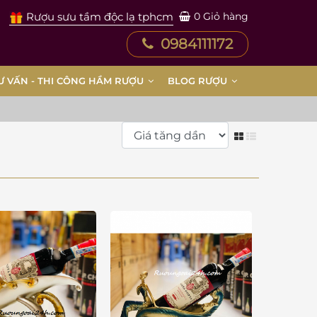
Rượu sưu tầm độc lạ tphcm
0
Giỏ hàng
0984111172
Ư VẤN - THI CÔNG HẦM RƯỢU
BLOG RƯỢU