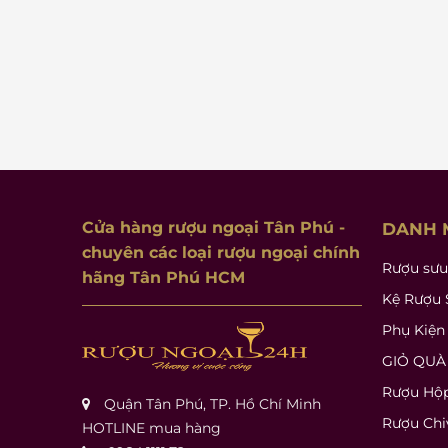
Cửa hàng rượu ngoại Tân Phú
-
DANH 
chuyên các loại rượu ngoại chính
Rượu sưu
hãng Tân Phú HCM
Kệ Rượu 
Phụ Kiện
GIỎ QUÀ
Rượu Hộ
Quận Tân Phú, TP. Hồ Chí Minh
Rượu Chi
HOTLINE mua hàng