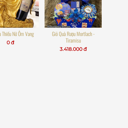
u Thiếu Nữ Ôm Vang
Giỏ Quà Rượu Mortlach -
Tiramisu
0 đ
3.418.000 đ