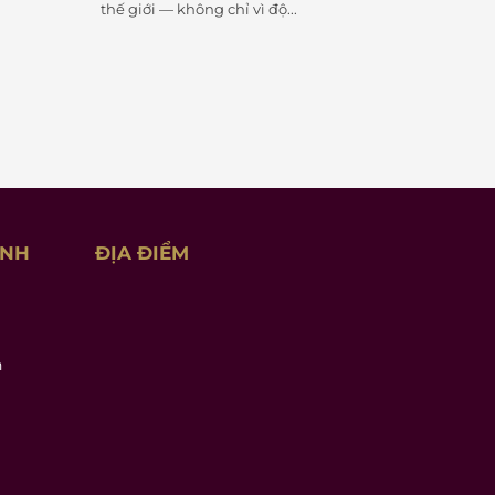
thế giới — không chỉ vì độ...
ỊNH
ĐỊA ĐIỂM
n