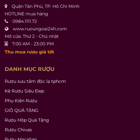
Quận Tân Phú, TP. Hồ Chí Minh
HOTLINE mua hàng
0984.1111.72
www.ruoungoai24h.com
Mở cửa: Thứ 2 - Chủ nhật
7:00 AM - 23:00 PM
Thu mua rượu giá tốt
DANH MỤC RƯỢU
Rượu sưu tầm độc lạ tphcm
Kệ Rượu Siêu Đẹp
Phụ Kiện Rượu
GIỎ QUÀ TẶNG
Rượu Hộp Quà Tặng
Rượu Chivas
Rượu Macallan