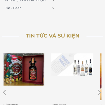
PHỤ KIỆN DECOR RƯỢU
Bia - Beer
TIN TỨC VÀ SỰ KIỆN