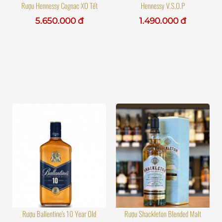
Rượu Hennessy Cognac XO Tết
Hennessy V.S.O.P
5.650.000 đ
1.490.000 đ
Rượu Ballentine's 10 Year Old
Rượu Shackleton Blended Malt