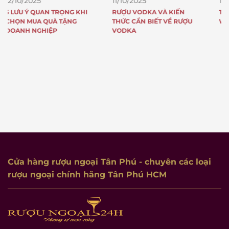
11/10/2025
11/10/2025
RƯỢU VODKA VÀ KIẾN
TOP 5 CHAI RƯỢU JOHNNIE
THỨC CẦN BIẾT VỀ RƯỢU
WALKER ĐẠT GIẢI QUỐC TẾ
VODKA
Cửa hàng rượu ngoại Tân Phú
- chuyên các loại
rượu ngoại chính hãng Tân Phú HCM