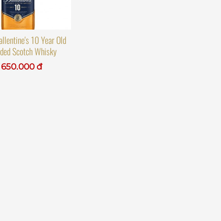
llentine's 10 Year Old
nded Scotch Whisky
650.000 đ