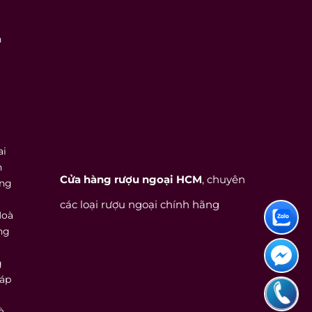
n
ai
h
Cửa hàng rượu ngoại HCM
, chuyên
ồng
các loại rượu ngoại chính hãng
Hoà
ng
g
háp
à