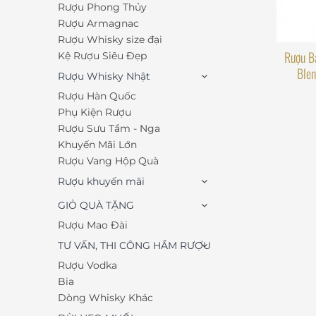
Rượu Phong Thủy
Rượu Armagnac
Rượu Whisky size đại
Rượu Ba
Kệ Rượu Siêu Đẹp
Ble
Rượu Whisky Nhật
Rượu Hàn Quốc
Phụ Kiện Rượu
Rượu Sưu Tầm - Nga
Khuyến Mãi Lớn
Rượu Vang Hộp Quà
Rượu khuyến mãi
GIỎ QUÀ TẶNG
Rượu Mao Đài
TƯ VẤN, THI CÔNG HẦM RƯỢU
Rượu Vodka
Bia
Dòng Whisky Khác