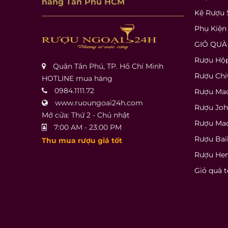
hãng Tân Phú HCM
Kệ Rượu 
Phụ Kiện
GIỎ QUÀ
Rượu Hộ
Quận Tân Phú, TP. Hồ Chí Minh
Rượu Chi
HOTLINE mua hàng
0984.1111.72
Rượu Mac
www.ruoungoai24h.com
Rượu Joh
Mở cửa: Thứ 2 - Chủ nhật
Rượu Ma
7:00 AM - 23:00 PM
Rượu Bai
Thu mua rượu giá tốt
Rượu He
Giỏ quà t