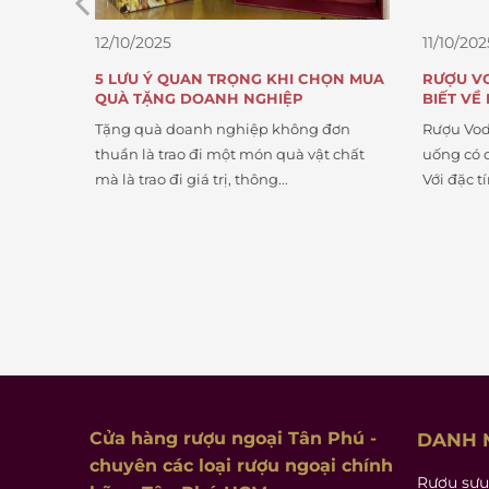
11/10/2025
11/10/20
HỌN MUA
RƯỢU VODKA VÀ KIẾN THỨC CẦN
TOP 5 
BIẾT VỀ RƯỢU VODKA
ĐẠT GIẢ
 đơn
Rượu Vodka là một trong những loại đồ
Khám phá
t chất
uống có cồn phổ biến nhất trên thế giới.
đạt giải
Với đặc tính trong...
Label hu
Cửa hàng rượu ngoại Tân Phú
-
DANH 
chuyên các loại rượu ngoại chính
Rượu sưu