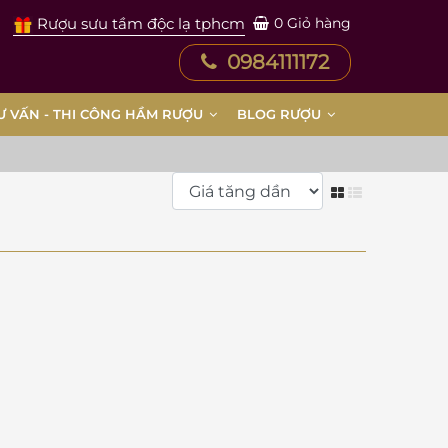
Rượu sưu tầm độc lạ tphcm
0
Giỏ hàng
0984111172
Ư VẤN - THI CÔNG HẦM RƯỢU
BLOG RƯỢU