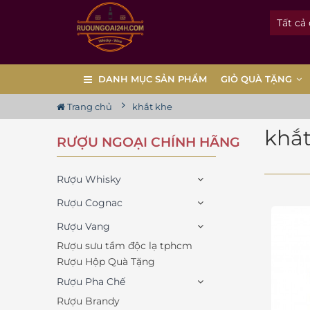
Tất cả
DANH MỤC SẢN PHẨM
GIỎ QUÀ TẶNG
Trang chủ
khắt khe
khắt
RƯỢU NGOẠI CHÍNH HÃNG
Rượu Whisky
Rượu Cognac
Rượu Vang
Rượu sưu tầm độc lạ tphcm
Rượu Hộp Quà Tặng
Rượu Pha Chế
Rượu Brandy