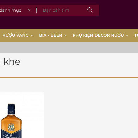
 danh mục
RƯỢU VANG
BIA - BEER
PHỤ KIỆN DECOR RƯỢU
T
 khe