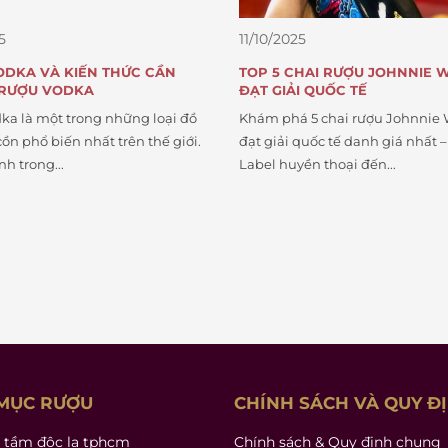
25
11/10/2025
CHAI RƯỢU JOHNNIE WALKER
8 LÝ DO TẠI SAO RƯỢU JOHN
I QUỐC TẾ
WALKER NỔI TIẾNG KHẮP TH
VÀ CÓ DOANH SỐ “KHỦNG” 
 5 chai rượu Johnnie Walker
Johnnie Walker là một trong 
 quốc tế danh giá nhất – từ Blue
thương hiệu Scotch whisky nổi 
yền thoại đến...
thế giới — không chỉ vì độ...
MỤC RƯỢU
CHÍNH SÁCH VÀ QUY Đ
 tầm độc lạ tphcm
Chính sách & Quy định chung