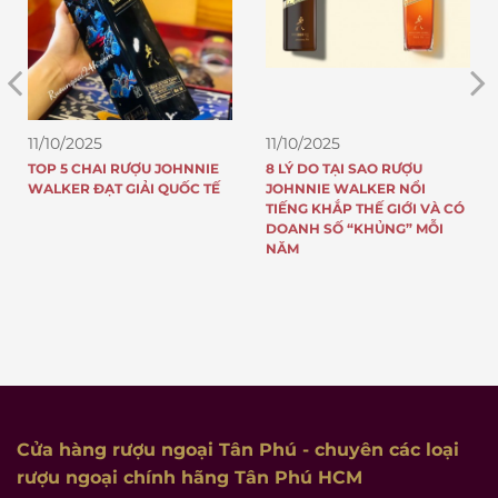
11/10/2025
11/10/2025
TOP 5 CHAI RƯỢU JOHNNIE
8 LÝ DO TẠI SAO RƯỢU
WALKER ĐẠT GIẢI QUỐC TẾ
JOHNNIE WALKER NỔI
TIẾNG KHẮP THẾ GIỚI VÀ CÓ
DOANH SỐ “KHỦNG” MỖI
NĂM
Cửa hàng rượu ngoại Tân Phú
- chuyên các loại
rượu ngoại chính hãng Tân Phú HCM