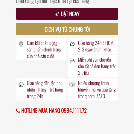
Giao hàng tận nơi hoặc mua tại cửa hàng
ĐẶT NGAY
DỊCH VỤ TỪ CHÚNG TÔI
Cam kết chất lượng -
Giao hàng
24h
ở HCM,
sản phẩm chính hãng
2-3 ngày ở tỉnh khác
của nhà sản xuất
Miễn phí vận chuyển
cho tất cả đơn hàng trên
2 triệu
Giao hàng đến
tận nơi
,
Nhiều chương trình
nhận - hàng - trả hàng
khuyến mãi
và quà tặng
trong
24h
trong năm. ZALO
HOTLINE MUA HÀNG 0984.1111.72