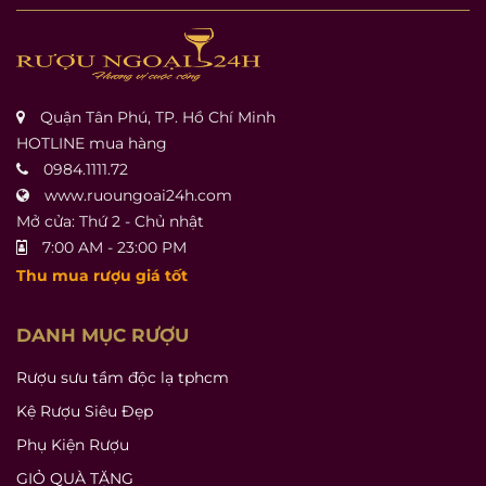
Quận Tân Phú, TP. Hồ Chí Minh
HOTLINE mua hàng
0984.1111.72
www.ruoungoai24h.com
Mở cửa: Thứ 2 - Chủ nhật
7:00 AM - 23:00 PM
Thu mua rượu giá tốt
DANH MỤC RƯỢU
Rượu sưu tầm độc lạ tphcm
Kệ Rượu Siêu Đẹp
Phụ Kiện Rượu
GIỎ QUÀ TẶNG