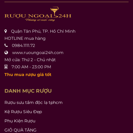
Quận Tân Phú, TP. Hồ Chí Minh
HOTLINE mua hàng
0984.1111.72
www.ruoungoai24h.com
Mở cửa: Thứ 2 - Chủ nhật
7:00 AM - 23:00 PM
Thu mua rượu giá tốt
DANH MỤC RƯỢU
Rượu sưu tầm độc lạ tphcm
Kệ Rượu Siêu Đẹp
Phụ Kiện Rượu
GIỎ QUÀ TẶNG