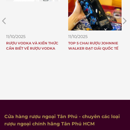
11/10/2025
11/10/2025
TOP 5 CHAI RƯỢU JOHNNIE
8 LÝ DO TẠI SAO RƯỢU
WALKER ĐẠT GIẢI QUỐC TẾ
JOHNNIE WALKER NỔI
TIẾNG KHẮP THẾ GIỚI VÀ CÓ
DOANH SỐ “KHỦNG” MỖI
NĂM
Cửa hàng rượu ngoại Tân Phú
- chuyên các loại
rượu ngoại chính hãng Tân Phú HCM