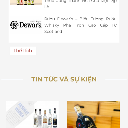
Thức Uống Thanh Nhã Cho Mọi Dịp
Lễ
Rượu Dewar’s – Biểu Tượng Rượu
Whisky Pha Trộn Cao Cấp Từ
Scotland
thể tích
TIN TỨC VÀ SỰ KIỆN