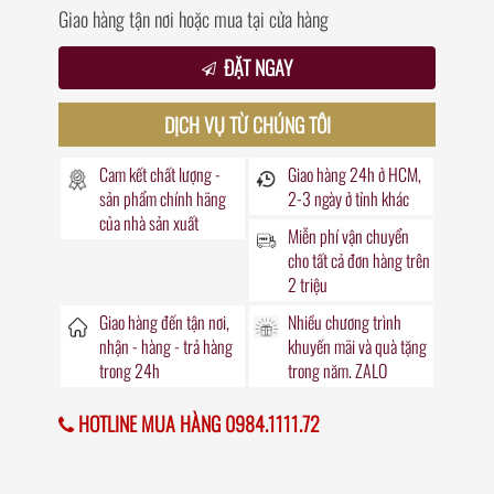
Giao hàng tận nơi hoặc mua tại cửa hàng
ĐẶT NGAY
DỊCH VỤ TỪ CHÚNG TÔI
Cam kết chất lượng -
Giao hàng
24h
ở HCM,
sản phẩm chính hãng
2-3 ngày ở tỉnh khác
của nhà sản xuất
Miễn phí vận chuyển
cho tất cả đơn hàng trên
2 triệu
Giao hàng đến
tận nơi
,
Nhiều chương trình
nhận - hàng - trả hàng
khuyến mãi
và quà tặng
trong
24h
trong năm. ZALO
HOTLINE MUA HÀNG 0984.1111.72