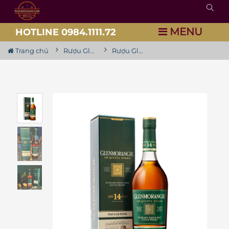
MENU
HOTLINE 0984.1111.72
Trang chủ
Rượu Glenmorangie
Rượu Glenmorangie Quinta Ruban 14 Năm