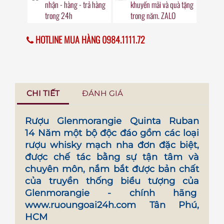
nhận - hàng - trả hàng
khuyến mãi
và quà tặng
trong
24h
trong năm. ZALO
HOTLINE MUA HÀNG 0984.1111.72
CHI TIẾT
ĐÁNH GIÁ
Rượu Glenmorangie Quinta Ruban
14 Năm
một bộ độc đáo gồm các loại
rượu whisky mạch nha đơn đặc biệt,
được chế tác bằng sự tận tâm và
chuyên môn, nắm bắt được bản chất
của truyền thống biểu tượng của
Glenmorangie - chính hãng
www.ruoungoai24h.com
Tân Phú,
HCM