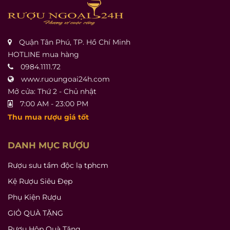
Quận Tân Phú, TP. Hồ Chí Minh
HOTLINE mua hàng
0984.1111.72
www.ruoungoai24h.com
Mở cửa: Thứ 2 - Chủ nhật
7:00 AM - 23:00 PM
Thu mua rượu giá tốt
DANH MỤC RƯỢU
Rượu sưu tầm độc lạ tphcm
Kệ Rượu Siêu Đẹp
Phụ Kiện Rượu
GIỎ QUÀ TẶNG
Rượu Hộp Quà Tặng