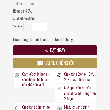
Thể tích: 700ml
Nồng độ: 46%
Xuất xứ: Scotland
Số lượng
Giao hàng tận nơi hoặc mua tại cửa hàng
ĐẶT NGAY
DỊCH VỤ TỪ CHÚNG TÔI
Cam kết chất lượng -
Giao hàng
24h
ở HCM,
sản phẩm chính hãng
2-3 ngày ở tỉnh khác
của nhà sản xuất
Miễn phí vận chuyển
cho tất cả đơn hàng trên
2 triệu
Giao hàng đến
tận nơi
,
Nhiều chương trình