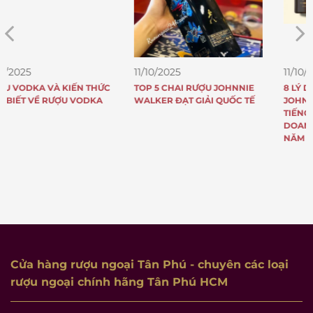
11/10/2025
11/10/2025
TOP 5 CHAI RƯỢU JOHNNIE
8 LÝ DO TẠI SAO RƯỢU
WALKER ĐẠT GIẢI QUỐC TẾ
JOHNNIE WALKER NỔI
TIẾNG KHẮP THẾ GIỚI VÀ CÓ
DOANH SỐ “KHỦNG” MỖI
NĂM
Cửa hàng rượu ngoại Tân Phú
- chuyên các loại
rượu ngoại chính hãng Tân Phú HCM