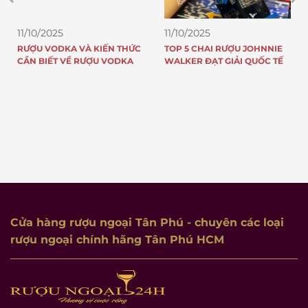
11/10/2025
11/10/2025
RƯỢU VODKA VÀ KIẾN THỨC
TOP 5 CHAI RƯỢU JOHNNIE
CẦN BIẾT VỀ RƯỢU VODKA
WALKER ĐẠT GIẢI QUỐC TẾ
Cửa hàng rượu ngoại Tân Phú
- chuyên các loại
rượu ngoại chính hãng Tân Phú HCM