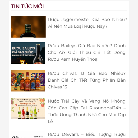
TIN TỨC MỚI
Rượu Jagermeister Giá Bao Nhiêu?
Ai Nên Mua Loại Rượu Này?
Rượu Baileys Giá Bao Nhiêu? Dành
Cho Ai? Giới Thiệu Chi Tiết Dòng
Rượu Kem Huyền Thoại
Rượu Chivas 13 Giá Bao Nhiêu?
Đánh Giá Chi Tiết Từng Phiên Bản
Chivas 13
Nước Trái Cây Và Vang Nổ Không
Cồn Cao Cấp Tại Ruoungoai24h –
Thức Uống Thanh Nhã Cho Mọi Dịp
Lễ
Rượu Dewar’s – Biểu Tượng Rượu