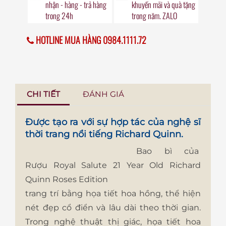
nhận - hàng - trả hàng
khuyến mãi
và quà tặng
trong
24h
trong năm. ZALO
HOTLINE MUA HÀNG 0984.1111.72
CHI TIẾT
ĐÁNH GIÁ
Được tạo ra với sự hợp tác của nghệ sĩ
thời trang nổi tiếng Richard Quinn.
Bao bì của
Rượu Royal Salute 21 Year Old Richard
Quinn Roses Edition
trang trí bằng họa tiết hoa hồng, thể hiện
nét đẹp cổ điển và lâu dài theo thời gian.
Trong nghệ thuật thị giác, họa tiết hoa