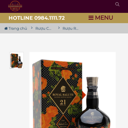
MENU
HOTLINE 0984.1111.72
Trang chủ
Rượu Chivas
Rượu Royal Salute 21 Year Old Richard Quinn Roses Edition