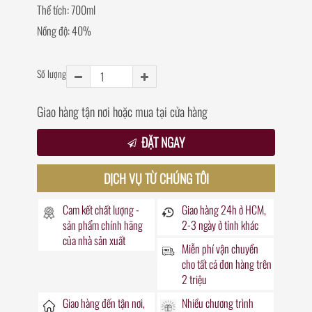
Thể tích: 700ml
Nồng độ: 40%
Số lượng
Giao hàng tận nơi hoặc mua tại cửa hàng
ĐẶT NGAY
DỊCH VỤ TỪ CHÚNG TÔI
Cam kết chất lượng -
Giao hàng
24h
ở HCM,
sản phẩm chính hãng
2-3 ngày ở tỉnh khác
của nhà sản xuất
Miễn phí vận chuyển
cho tất cả đơn hàng trên
2 triệu
Giao hàng đến
tận nơi
,
Nhiều chương trình