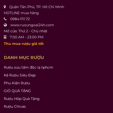
Quận Tân Phú, TP. Hồ Chí Minh
HOTLINE mua hàng
0984.1111.72
www.ruoungoai24h.com
Mở cửa: Thứ 2 - Chủ nhật
7:00 AM - 23:00 PM
Thu mua rượu giá tốt
DANH MỤC RƯỢU
Rượu sưu tầm độc lạ tphcm
Kệ Rượu Siêu Đẹp
Phụ Kiện Rượu
GIỎ QUÀ TẶNG
Rượu Hộp Quà Tặng
Rượu Chivas