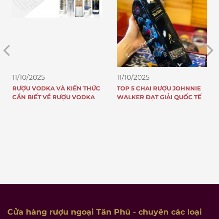
11/10/2025
11/10/2025
RƯỢU VODKA VÀ KIẾN THỨC
TOP 5 CHAI RƯỢU JOHNNIE
CẦN BIẾT VỀ RƯỢU VODKA
WALKER ĐẠT GIẢI QUỐC TẾ
Cửa hàng rượu ngoại Tân Phú
- chuyên các loại