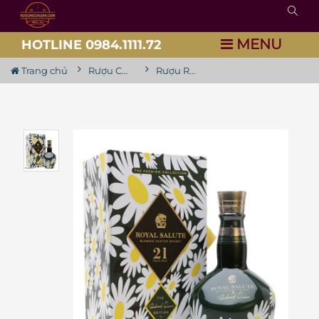
MENU
HOTLINE 0984.1111.72
Trang chủ
Rượu Chivas
Rượu Royal Salute 21 Year Old Richard Quinn Daisy Edition