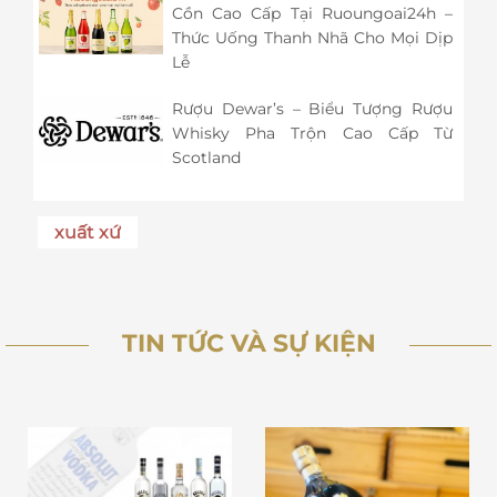
Cồn Cao Cấp Tại Ruoungoai24h –
Thức Uống Thanh Nhã Cho Mọi Dịp
Lễ
Rượu Dewar’s – Biểu Tượng Rượu
Whisky Pha Trộn Cao Cấp Từ
Scotland
xuất xứ
TIN TỨC VÀ SỰ KIỆN