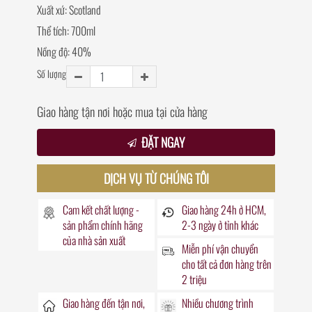
Xuất xứ: Scotland
Thể tích: 700ml
Nồng độ: 40%
Số lượng
Giao hàng tận nơi hoặc mua tại cửa hàng
ĐẶT NGAY
DỊCH VỤ TỪ CHÚNG TÔI
Cam kết chất lượng -
Giao hàng
24h
ở HCM,
sản phẩm chính hãng
2-3 ngày ở tỉnh khác
của nhà sản xuất
Miễn phí vận chuyển
cho tất cả đơn hàng trên
2 triệu
Giao hàng đến
tận nơi
,
Nhiều chương trình