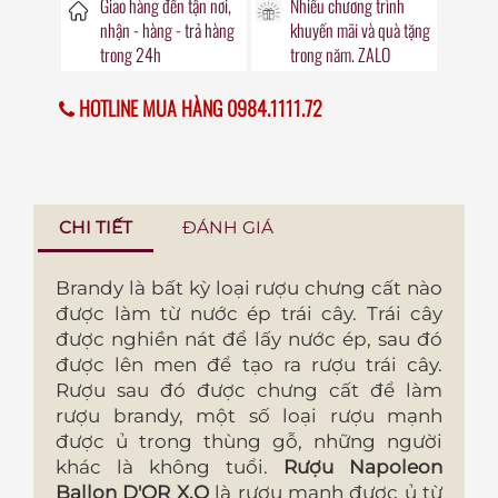
Giao hàng đến
tận nơi
,
Nhiều chương trình
nhận - hàng - trả hàng
khuyến mãi
và quà tặng
trong
24h
trong năm. ZALO
HOTLINE MUA HÀNG 0984.1111.72
CHI TIẾT
ĐÁNH GIÁ
Brandy là bất kỳ loại rượu chưng cất nào
được làm từ nước ép trái cây. Trái cây
được nghiền nát để lấy nước ép, sau đó
được lên men để tạo ra rượu trái cây.
Rượu sau đó được chưng cất để làm
rượu brandy, một số loại rượu mạnh
được ủ trong thùng gỗ, những người
khác là không tuổi.
Rượu Napoleon
Ballon D'OR X.O
là rượu mạnh được ủ từ