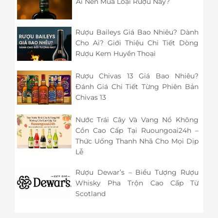
Ai Nên Mua Loại Rượu Này?
Rượu Baileys Giá Bao Nhiêu? Dành
Cho Ai? Giới Thiệu Chi Tiết Dòng
Rượu Kem Huyền Thoại
Rượu Chivas 13 Giá Bao Nhiêu?
Đánh Giá Chi Tiết Từng Phiên Bản
Chivas 13
Nước Trái Cây Và Vang Nổ Không
Cồn Cao Cấp Tại Ruoungoai24h –
Thức Uống Thanh Nhã Cho Mọi Dịp
Lễ
Rượu Dewar’s – Biểu Tượng Rượu
Whisky Pha Trộn Cao Cấp Từ
Scotland