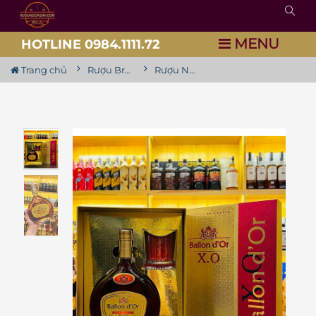
MENU
HOTLINE 0984.1111.72
Trang chủ
Rượu Brandy
Rượu Napoleon Ballon D'OR X.O