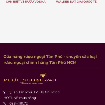
CẦN BIẾT VỀ RƯỢU VODKA
WALKER ĐẠT GIẢI QUỐC TẾ
Cửa hàng rượu ngoại Tân Phú
- chuyên các loại
rượu ngoại chính hãng Tân Phú HCM
Quận Tân Phú, TP. Hồ Chí Minh
HOTLINE mua hàng
0984.1111.72