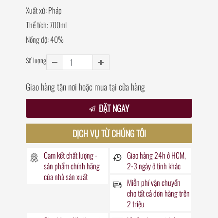
Xuất xứ: Pháp
Thể tích: 700ml
Nồng độ: 40%
Số lượng
Giao hàng tận nơi hoặc mua tại cửa hàng
ĐẶT NGAY
DỊCH VỤ TỪ CHÚNG TÔI
Cam kết chất lượng -
Giao hàng
24h
ở HCM,
sản phẩm chính hãng
2-3 ngày ở tỉnh khác
của nhà sản xuất
Miễn phí vận chuyển
cho tất cả đơn hàng trên
2 triệu