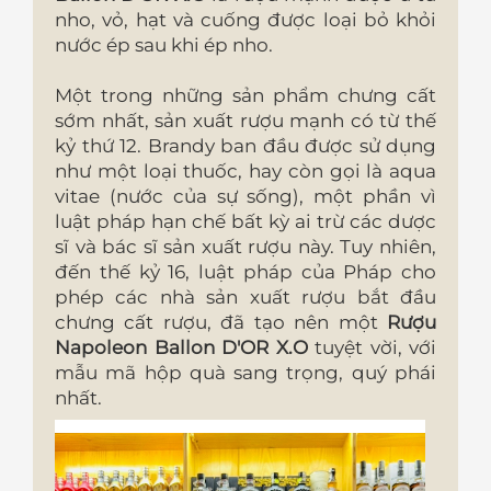
nho, vỏ, hạt và cuống được loại bỏ khỏi
nước ép sau khi ép nho.
Một trong những sản phẩm chưng cất
sớm nhất, sản xuất rượu mạnh có từ thế
kỷ thứ 12. Brandy ban đầu được sử dụng
như một loại thuốc, hay còn gọi là aqua
vitae (nước của sự sống), một phần vì
luật pháp hạn chế bất kỳ ai trừ các dược
sĩ và bác sĩ sản xuất rượu này. Tuy nhiên,
đến thế kỷ 16, luật pháp của Pháp cho
phép các nhà sản xuất rượu bắt đầu
chưng cất rượu, đã tạo nên một
Rượu
Napoleon Ballon D'OR X.O
tuyệt vời, với
mẫu mã hộp quà sang trọng, quý phái
nhất.