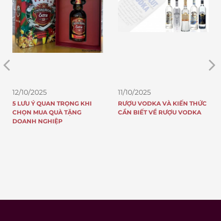
11/10/2025
11/10/2025
RƯỢU VODKA VÀ KIẾN THỨC
TOP 5 CHAI RƯỢU JOHNNIE
CẦN BIẾT VỀ RƯỢU VODKA
WALKER ĐẠT GIẢI QUỐC TẾ