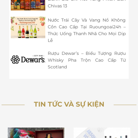
Chivas 13
Nước Trái Cây Và Vang Nổ Không
Cồn Cao Cấp Tại Ruoungoai24h –
Thức Uống Thanh Nhã Cho Mọi Dịp
Lễ
Rượu Dewar’s – Biểu Tượng Rượu
Whisky Pha Trộn Cao Cấp Từ
Scotland
TIN TỨC VÀ SỰ KIỆN