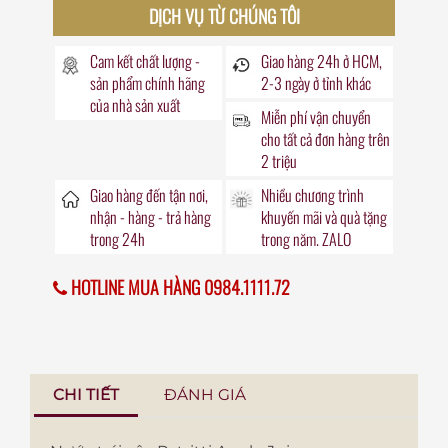
DỊCH VỤ TỪ CHÚNG TÔI
Cam kết chất lượng -
Giao hàng
24h
ở HCM,
sản phẩm chính hãng
2-3 ngày ở tỉnh khác
của nhà sản xuất
Miễn phí vận chuyển
cho tất cả đơn hàng trên
2 triệu
Giao hàng đến
tận nơi
,
Nhiều chương trình
nhận - hàng - trả hàng
khuyến mãi
và quà tặng
trong
24h
trong năm. ZALO
HOTLINE MUA HÀNG 0984.1111.72
CHI TIẾT
ĐÁNH GIÁ