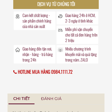
DỊCH VỤ TỪ CHÚNG TÔI
Cam kết chất lượng -
Giao hàng
24h
ở HCM,
sản phẩm chính hãng
2-3 ngày ở tỉnh khác
của nhà sản xuất
Miễn phí vận chuyển
cho tất cả đơn hàng trên
2 triệu
Giao hàng đến
tận nơi
,
Nhiều chương trình
nhận - hàng - trả hàng
khuyến mãi
và quà tặng
trong
24h
trong năm. ZALO
HOTLINE MUA HÀNG 0984.1111.72
CHI TIẾT
ĐÁNH GIÁ