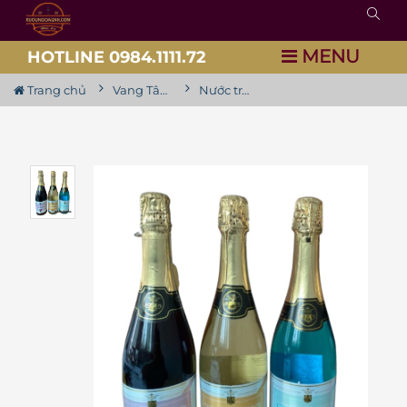
MENU
HOTLINE 0984.1111.72
Trang chủ
Vang Tây Ban Nha
Nước trái cây Celebracion các loại