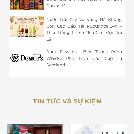
Chivas 13
Nước Trái Cây Và Vang Nổ Không
Cồn Cao Cấp Tại Ruoungoai24h –
Thức Uống Thanh Nhã Cho Mọi Dịp
Lễ
Rượu Dewar’s – Biểu Tượng Rượu
Whisky Pha Trộn Cao Cấp Từ
Scotland
TIN TỨC VÀ SỰ KIỆN