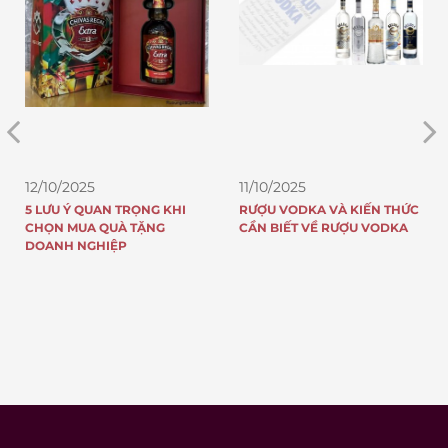
025
11/10/2025
11/10/2025
 QUAN TRỌNG KHI
RƯỢU VODKA VÀ KIẾN THỨC
TOP 5 CHA
UA QUÀ TẶNG
CẦN BIẾT VỀ RƯỢU VODKA
WALKER ĐẠ
NGHIỆP