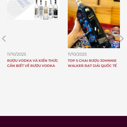
11/10/2025
11/10/2025
RƯỢU VODKA VÀ KIẾN THỨC
TOP 5 CHAI RƯỢU JOHNNIE
CẦN BIẾT VỀ RƯỢU VODKA
WALKER ĐẠT GIẢI QUỐC TẾ