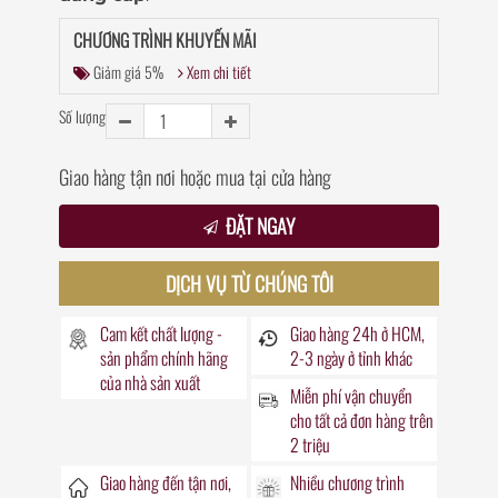
CHƯƠNG TRÌNH KHUYẾN MÃI
Giảm giá 5%
Xem chi tiết
Số lượng
Giao hàng tận nơi hoặc mua tại cửa hàng
ĐẶT NGAY
DỊCH VỤ TỪ CHÚNG TÔI
Cam kết chất lượng -
Giao hàng
24h
ở HCM,
sản phẩm chính hãng
2-3 ngày ở tỉnh khác
của nhà sản xuất
Miễn phí vận chuyển
cho tất cả đơn hàng trên
2 triệu
Giao hàng đến
tận nơi
,
Nhiều chương trình