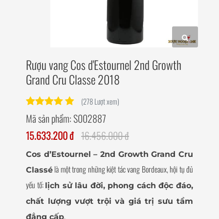
Rượu vang Cos d'Estournel 2nd Growth
Grand Cru Classe 2018
(278 Lượt xem)
Mã sản phẩm:
S002887
15.633.200 đ
16.456.000 đ
Cos d’Estournel – 2nd Growth Grand Cru
là một trong những kiệt tác vang Bordeaux, hội tụ đủ
Classé
yếu tố:
lịch sử lâu đời, phong cách độc đáo,
chất lượng vượt trội và giá trị sưu tầm
.
đẳng cấp