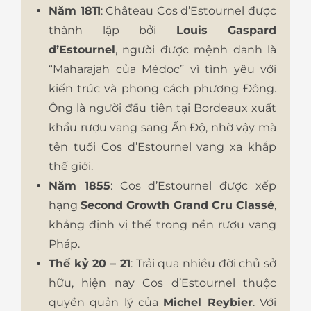
Năm 1811
: Château Cos d’Estournel được
thành lập bởi
Louis Gaspard
d’Estournel
, người được mệnh danh là
“Maharajah của Médoc” vì tình yêu với
kiến trúc và phong cách phương Đông.
Ông là người đầu tiên tại Bordeaux xuất
khẩu rượu vang sang Ấn Độ, nhờ vậy mà
tên tuổi Cos d’Estournel vang xa khắp
thế giới.
Năm 1855
: Cos d’Estournel được xếp
hạng
Second Growth Grand Cru Classé
,
khẳng định vị thế trong nền rượu vang
Pháp.
Thế kỷ 20 – 21
: Trải qua nhiều đời chủ sở
hữu, hiện nay Cos d’Estournel thuộc
quyền quản lý của
Michel Reybier
. Với