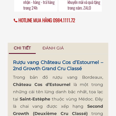
nhận - hàng - trả hàng
khuyến mãi
và quà tặng
trong
24h
trong năm. ZALO
HOTLINE MUA HÀNG 0984.1111.72
CHI TIẾT
ĐÁNH GIÁ
Rượu vang Château Cos d’Estournel –
2nd Growth Grand Cru Classé
Trong bản đồ rượu vang Bordeaux,
Château Cos d’Estournel
là một trong
những cái tên lừng danh bậc nhất, tọa lạc
tại
Saint-Estèphe
thuộc vùng Médoc. Đây
là chai vang được xếp hạng
Second
Growth (Deuxième Cru Classé)
trong