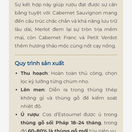
Sự kết hợp này giúp rượu đạt được sự cân
bằng tuyệt vời: Cabernet Sauvignon mang
đến cấu trúc chắc chắn và khả năng lưu trữ
lâu dài, Merlot đem lại sự tròn trịa mềm
mại, còn Cabernet Franc và Petit Verdot
thêm hương thảo mộc cùng nốt cay nồng.
Quy trình sản xuất
Thu hoạch
: Hoàn toàn thủ công, chọn
lọc kỹ lưỡng từng chùm nho.
Lên men
: Diễn ra trong thùng thép
không gỉ và thùng gỗ để kiểm soát
nhiệt độ.
Ủ rượu
: Cos d’Estournel được ủ trong
thùng gỗ sồi Pháp 18–24 tháng
, trong
đó
60–80% là thùng gỗ mới
tùy niên vụ.