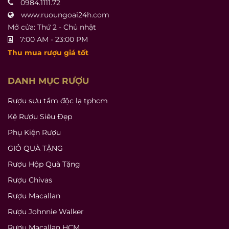
0984.1111.72
www.ruoungoai24h.com
Mở cửa: Thứ 2 - Chủ nhật
7:00 AM - 23:00 PM
Thu mua rượu giá tốt
DANH MỤC RƯỢU
Rượu sưu tầm độc lạ tphcm
Kệ Rượu Siêu Đẹp
Phụ Kiện Rượu
GIỎ QUÀ TẶNG
Rượu Hộp Quà Tặng
Rượu Chivas
Rượu Macallan
Rượu Johnnie Walker
Rượu Macallan HCM