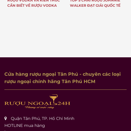
RƯỢU VODKA VÀ KIẾN THỨC
TOP 5 CHAI RƯỢU JOHNNIE
CẦN BIẾT VỀ RƯỢU VODKA
WALKER ĐẠT GIẢI QUỐC TẾ
Cửa hàng rượu ngoại Tân Phú
- chuyên các loại
rượu ngoại chính hãng Tân Phú HCM
Quận Tân Phú, TP. Hồ Chí Minh
HOTLINE mua hàng