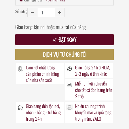
Số lượng
Giao hàng tận nơi hoặc mua tại cửa hàng
ĐẶT NGAY
DỊCH VỤ TỪ CHÚNG TÔI
Cam kết chất lượng -
Giao hàng
24h
ở HCM,
sản phẩm chính hãng
2-3 ngày ở tỉnh khác
của nhà sản xuất
Miễn phí vận chuyển
cho tất cả đơn hàng trên
2 triệu
Giao hàng đến
tận nơi
,
Nhiều chương trình
nhận - hàng - trả hàng
khuyến mãi
và quà tặng
trong
24h
trong năm. ZALO