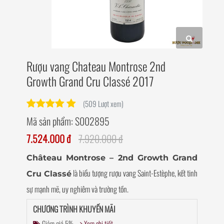
Rượu vang Chateau Montrose 2nd
Growth Grand Cru Classé 2017
(509 Lượt xem)
Mã sản phẩm:
S002895
7.524.000 đ
7.920.000 đ
Château Montrose – 2nd Growth Grand
là biểu tượng rượu vang Saint-Estèphe, kết tinh
Cru Classé
sự mạnh mẽ, uy nghiêm và trường tồn.
CHƯƠNG TRÌNH KHUYẾN MÃI
Giảm giá 5%
Xem chi tiết