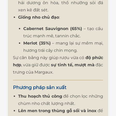
hải dương ôn hòa, thổ nhưỡng sỏi đá
xen kẽ đất sét.
Giống nho chủ đạo
:
Cabernet Sauvignon (65%)
– tạo cấu
trúc mạnh mẽ, tannin chắc.
Merlot (35%)
– mang lại sự mềm mại,
hương trái cây chín mọng.
Sự cân bằng này giúp rượu vừa có
độ phức
hợp
, vừa giữ được
sự tinh tế, mượt mà
đặc
trưng của Margaux.
Phương pháp sản xuất
Thu hoạch thủ công
để chọn lọc những
chùm nho chất lượng nhất.
Lên men trong thùng gỗ sồi và inox
để