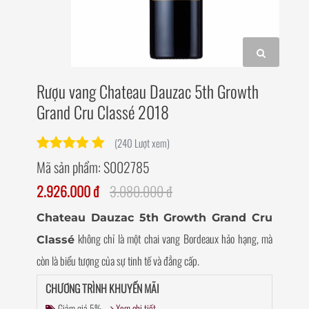
Rượu vang Chateau Dauzac 5th Growth
Grand Cru Classé 2018
(240 Lượt xem)
Mã sản phẩm:
S002785
2.926.000 đ
3.080.000 đ
Chateau Dauzac 5th Growth Grand Cru
không chỉ là một chai vang Bordeaux hảo hạng, mà
Classé
còn là biểu tượng của sự tinh tế và đẳng cấp.
CHƯƠNG TRÌNH KHUYẾN MÃI
Giảm giá 5%
Xem chi tiết