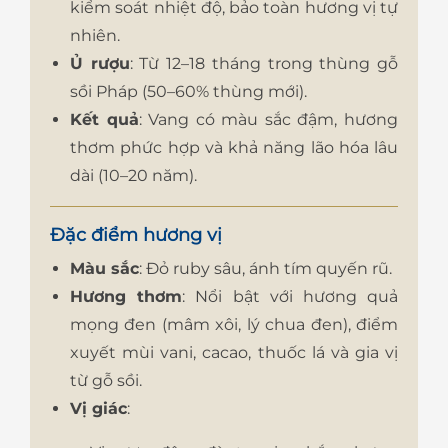
kiểm soát nhiệt độ, bảo toàn hương vị tự
nhiên.
Ủ rượu
: Từ 12–18 tháng trong thùng gỗ
sồi Pháp (50–60% thùng mới).
Kết quả
: Vang có màu sắc đậm, hương
thơm phức hợp và khả năng lão hóa lâu
dài (10–20 năm).
Đặc điểm hương vị
Màu sắc
: Đỏ ruby sâu, ánh tím quyến rũ.
Hương thơm
: Nổi bật với hương quả
mọng đen (mâm xôi, lý chua đen), điểm
xuyết mùi vani, cacao, thuốc lá và gia vị
từ gỗ sồi.
Vị giác
: