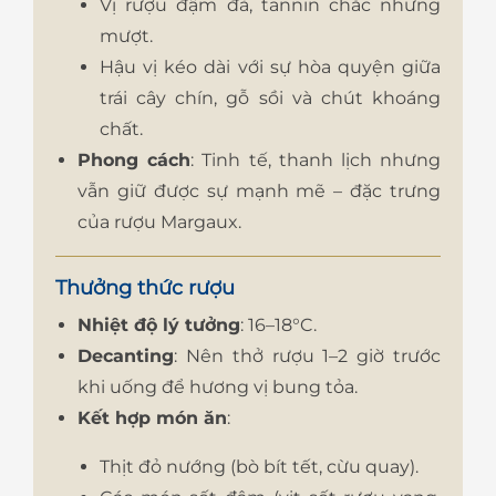
Vị rượu đậm đà, tannin chắc nhưng
mượt.
Hậu vị kéo dài với sự hòa quyện giữa
trái cây chín, gỗ sồi và chút khoáng
chất.
Phong cách
: Tinh tế, thanh lịch nhưng
vẫn giữ được sự mạnh mẽ – đặc trưng
của rượu Margaux.
Thưởng thức rượu
Nhiệt độ lý tưởng
: 16–18°C.
Decanting
: Nên thở rượu 1–2 giờ trước
khi uống để hương vị bung tỏa.
Kết hợp món ăn
:
Thịt đỏ nướng (bò bít tết, cừu quay).