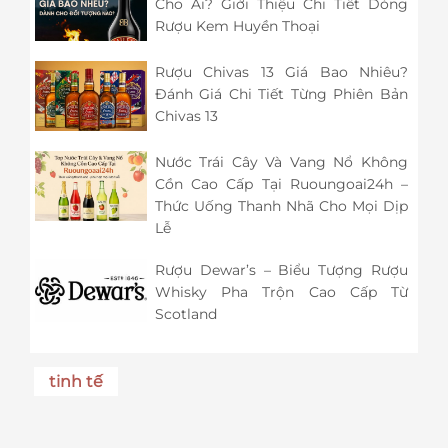
Cho Ai? Giới Thiệu Chi Tiết Dòng
Rượu Kem Huyền Thoại
Rượu Chivas 13 Giá Bao Nhiêu?
Đánh Giá Chi Tiết Từng Phiên Bản
Chivas 13
Nước Trái Cây Và Vang Nổ Không
Cồn Cao Cấp Tại Ruoungoai24h –
Thức Uống Thanh Nhã Cho Mọi Dịp
Lễ
Rượu Dewar’s – Biểu Tượng Rượu
Whisky Pha Trộn Cao Cấp Từ
Scotland
tinh tế