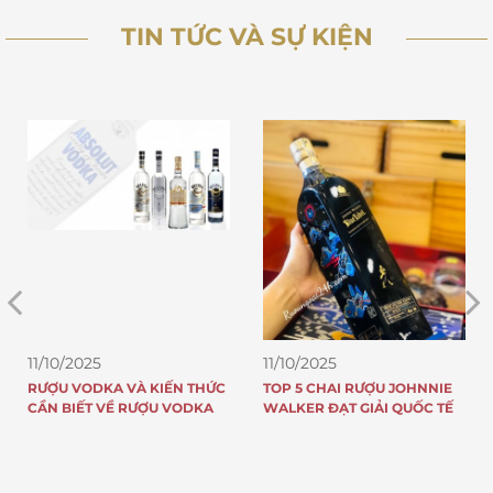
TIN TỨC VÀ SỰ KIỆN
11/10/2025
11/10/2025
RƯỢU VODKA VÀ KIẾN THỨC
TOP 5 CHAI RƯỢU JOHNNIE
CẦN BIẾT VỀ RƯỢU VODKA
WALKER ĐẠT GIẢI QUỐC TẾ