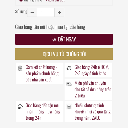
Số lượng
Giao hàng tận nơi hoặc mua tại cửa hàng
ĐẶT NGAY
DỊCH VỤ TỪ CHÚNG TÔI
Cam kết chất lượng -
Giao hàng
24h
ở HCM,
sản phẩm chính hãng
2-3 ngày ở tỉnh khác
của nhà sản xuất
Miễn phí vận chuyển
cho tất cả đơn hàng trên
2 triệu
Giao hàng đến
tận nơi
,
Nhiều chương trình
nhận - hàng - trả hàng
khuyến mãi
và quà tặng
trong
24h
trong năm. ZALO