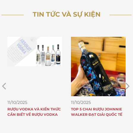
TIN TỨC VÀ SỰ KIỆN
11/10/2025
11/10/2025
RƯỢU VODKA VÀ KIẾN THỨC
TOP 5 CHAI RƯỢU JOHNNIE
CẦN BIẾT VỀ RƯỢU VODKA
WALKER ĐẠT GIẢI QUỐC TẾ