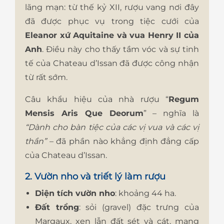
lãng mạn: từ thế kỷ XII, rượu vang nơi đây
đã được phục vụ trong tiệc cưới của
Eleanor xứ Aquitaine và vua Henry II của
Anh
. Điều này cho thấy tầm vóc và sự tinh
tế của Chateau d’Issan đã được công nhận
từ rất sớm.
Câu khẩu hiệu của nhà rượu “
Regum
Mensis Aris Que Deorum
” – nghĩa là
“Dành cho bàn tiệc của các vị vua và các vị
thần”
– đã phần nào khẳng định đẳng cấp
của Chateau d’Issan.
2. Vườn nho và triết lý làm rượu
Diện tích vườn nho
: khoảng 44 ha.
Đất trồng
: sỏi (gravel) đặc trưng của
Margaux, xen lẫn đất sét và cát, mang