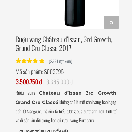
Rượu vang Château d’Issan, 3rd Growth,
Grand Cru Classe 2017
(233 Lượt xem)
Mã sản phẩm:
S002795
3.500.750 đ
3.685.000 đ
Rượu vang
Chateau d’Issan 3rd Growth
không chỉ là một chai vang hảo hạng
Grand Cru Classé
đến từ Margaux, mà còn là biểu tượng của sự thanh lịch, tinh tế
và di sản lâu đời trong lịch sử rượu vang Bordeaux.
CHƯƠNG TRÌNH KHUYẾN MÃI