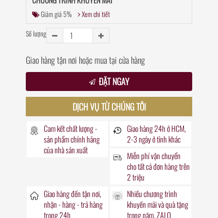
Giảm giá 5%
Xem chi tiết
Số lượng
Giao hàng tận nơi hoặc mua tại cửa hàng
ĐẶT NGAY
DỊCH VỤ TỪ CHÚNG TÔI
Cam kết chất lượng -
Giao hàng
24h
ở HCM,
sản phẩm chính hãng
2-3 ngày ở tỉnh khác
của nhà sản xuất
Miễn phí vận chuyển
cho tất cả đơn hàng trên
2 triệu
Giao hàng đến
tận nơi
,
Nhiều chương trình
nhận - hàng - trả hàng
khuyến mãi
và quà tặng
trong
24h
trong năm. ZALO