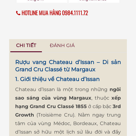
HOTLINE MUA HÀNG 0984.1111.72
CHI TIẾT
ĐÁNH GIÁ
Rượu vang Chateau d’Issan – Di sản
Grand Cru Classé từ Margaux
1. Giới thiệu về Chateau d’Issan
Chateau d’Issan là một trong những
ngôi
sao sáng của vùng Margaux
, thuộc
xếp
hạng Grand Cru Classé 1855
ở cấp bậc
3rd
Growth
(Troisième Cru). Nằm ngay trung
tâm của vùng Médoc, Bordeaux, Chateau
d’Issan sở hữu một lịch sử lâu đời và đầy