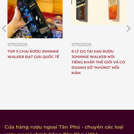
11/10/2025
11/10/2025
TOP 5 CHAI RƯỢU JOHNNIE
8 LÝ DO TẠI SAO RƯỢU
WALKER ĐẠT GIẢI QUỐC TẾ
JOHNNIE WALKER NỔI
TIẾNG KHẮP THẾ GIỚI VÀ CÓ
DOANH SỐ “KHỦNG” MỖI
NĂM
Cửa hàng rượu ngoại Tân Phú
- chuyên các loại