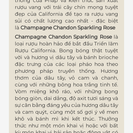
thống của Pháp và kiến ​​thức sản xuất
rượu vang với trái cây chín mọng tuyệt
đẹp của California để tạo ra rượu vang
sủi có chất lượng cao nhất - đặc biệt
là
Champagne Chandon Sparkling Rose
Champagne Chandon Sparkling Rose
là
loại rượu hoàn hảo để bắt đầu Triển lãm
Rượu California. Bong bóng thật tuyệt
vời và hương vị dâu tây và bánh brioche
đặc trưng của các loại pháo hoa theo
phương pháp truyền thống. Hương
thơm của dâu tây, vỏ cam và chanh,
cùng với những bông hoa trắng tinh tế.
Vòm miệng khô ráo, với những bong
bóng giòn, dai dẳng, độ axit tươi sáng và
sự cân bằng đáng yêu của hương dâu tây
và cam quýt, cùng một số gợi ý về men
khô và bánh mì khi kết thúc. Thưởng
thức như một món khai vị hoặc với bất
kỳ món khai vị hải sản hoặc động vật có