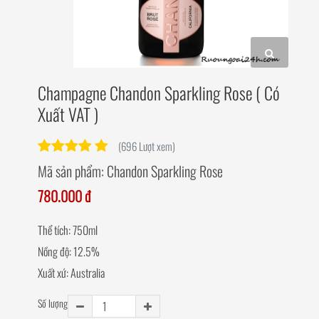
Champagne Chandon Sparkling Rose ( Có
Xuất VAT )
(696 Lượt xem)
Mã sản phẩm:
Chandon Sparkling Rose
780.000 đ
Thể tích: 750ml
Nồng độ: 12.5%
Xuất xứ: Australia
Số lượng