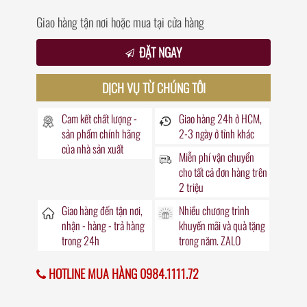
Giao hàng tận nơi hoặc mua tại cửa hàng
ĐẶT NGAY
DỊCH VỤ TỪ CHÚNG TÔI
Cam kết chất lượng -
Giao hàng
24h
ở HCM,
sản phẩm chính hãng
2-3 ngày ở tỉnh khác
của nhà sản xuất
Miễn phí vận chuyển
cho tất cả đơn hàng trên
2 triệu
Giao hàng đến
tận nơi
,
Nhiều chương trình
nhận - hàng - trả hàng
khuyến mãi
và quà tặng
trong
24h
trong năm. ZALO
HOTLINE MUA HÀNG 0984.1111.72