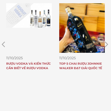
11/10/2025
11/10/2025
RƯỢU VODKA VÀ KIẾN THỨC
TOP 5 CHAI RƯỢU JOHNNIE
CẦN BIẾT VỀ RƯỢU VODKA
WALKER ĐẠT GIẢI QUỐC TẾ