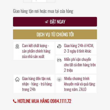
Giao hàng tận nơi hoặc mua tại cửa hàng
ĐẶT NGAY
DỊCH VỤ TỪ CHÚNG TÔI
Cam kết chất lượng -
Giao hàng
24h
ở HCM,
sản phẩm chính hãng
2-3 ngày ở tỉnh khác
của nhà sản xuất
Miễn phí vận chuyển
cho tất cả đơn hàng trên
2 triệu
Giao hàng đến
tận nơi
,
Nhiều chương trình
nhận - hàng - trả hàng
khuyến mãi
và quà tặng
trong
24h
trong năm. ZALO
HOTLINE MUA HÀNG 0984.1111.72