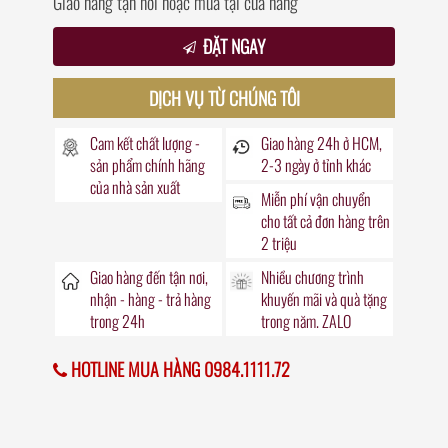
Giao hàng tận nơi hoặc mua tại cửa hàng
ĐẶT NGAY
DỊCH VỤ TỪ CHÚNG TÔI
Cam kết chất lượng -
Giao hàng
24h
ở HCM,
sản phẩm chính hãng
2-3 ngày ở tỉnh khác
của nhà sản xuất
Miễn phí vận chuyển
cho tất cả đơn hàng trên
2 triệu
Giao hàng đến
tận nơi
,
Nhiều chương trình
nhận - hàng - trả hàng
khuyến mãi
và quà tặng
trong
24h
trong năm. ZALO
HOTLINE MUA HÀNG 0984.1111.72