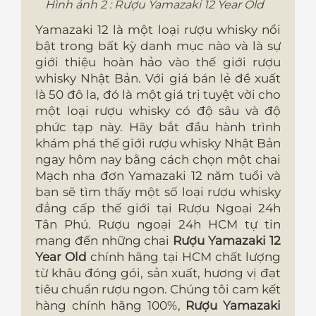
Hình ảnh 2 : Rượu Yamazaki 12 Year Old
Yamazaki 12 là một loại rượu whisky nổi
bật trong bất kỳ danh mục nào và là sự
giới thiệu hoàn hảo vào thế giới rượu
whisky Nhật Bản. Với giá bán lẻ đề xuất
là 50 đô la, đó là một giá trị tuyệt vời cho
một loại rượu whisky có độ sâu và độ
phức tạp này. Hãy bắt đầu hành trình
khám phá thế giới rượu whisky Nhật Bản
ngay hôm nay bằng cách chọn một chai
Mạch nha đơn Yamazaki 12 năm tuổi và
bạn sẽ tìm thấy một số loại rượu whisky
đẳng cấp thế giới tại Rượu Ngoại 24h
Tân Phú. Rượu ngoại 24h HCM tự tin
mang đến những chai
Rượu Yamazaki 12
Year Old
chính hãng tại HCM
chất lượng
từ khâu đóng gói, sản xuất, hương vị đạt
tiêu chuẩn rượu ngon. Chúng tôi cam kết
hàng chính hãng 100%,
Rượu Yamazaki