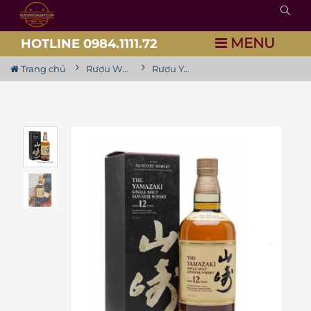
MENU
HOTLINE 0984.1111.72
Trang chủ
Rượu Whisky Nhật
Rượu Yamazaki 12 Year Old