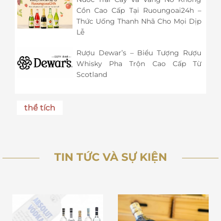
Cồn Cao Cấp Tại Ruoungoai24h –
Thức Uống Thanh Nhã Cho Mọi Dịp
Lễ
Rượu Dewar’s – Biểu Tượng Rượu
Whisky Pha Trộn Cao Cấp Từ
Scotland
thể tích
TIN TỨC VÀ SỰ KIỆN