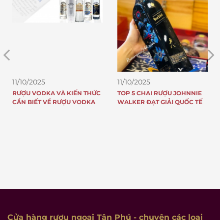
11/10/2025
11/10/2025
RƯỢU VODKA VÀ KIẾN THỨC
TOP 5 CHAI RƯỢU JOHNNIE
CẦN BIẾT VỀ RƯỢU VODKA
WALKER ĐẠT GIẢI QUỐC TẾ
Cửa hàng rượu ngoại Tân Phú
- chuyên các loại