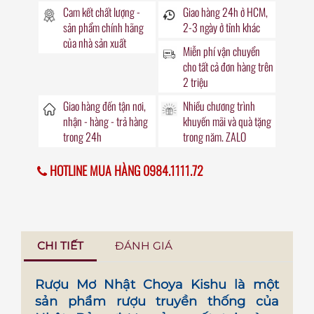
Cam kết chất lượng -
Giao hàng
24h
ở HCM,
sản phẩm chính hãng
2-3 ngày ở tỉnh khác
của nhà sản xuất
Miễn phí vận chuyển
cho tất cả đơn hàng trên
2 triệu
Giao hàng đến
tận nơi
,
Nhiều chương trình
nhận - hàng - trả hàng
khuyến mãi
và quà tặng
trong
24h
trong năm. ZALO
HOTLINE MUA HÀNG 0984.1111.72
CHI TIẾT
ĐÁNH GIÁ
Rượu Mơ Nhật Choya Kishu
là một
sản phẩm rượu truyền thống của