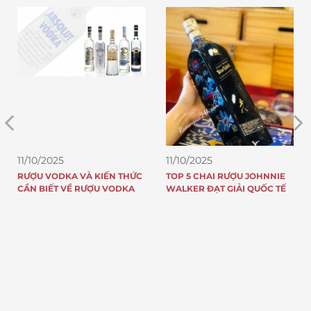
11/10/2025
11/10/2025
TOP 5 CHAI RƯỢU JOHNNIE
8 LÝ DO TẠI SAO RƯỢU
WALKER ĐẠT GIẢI QUỐC TẾ
JOHNNIE WALKER NỔI
TIẾNG KHẮP THẾ GIỚI VÀ CÓ
DOANH SỐ “KHỦNG” MỖI
NĂM