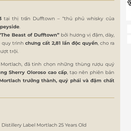
3
tại thị trấn Dufftown – “thủ phủ whisky của
Speyside
.
“The Beast of Dufftown”
bởi hương vị đậm, dày,
ờ quy trình
chưng cất 2,81 lần độc quyền
, cho ra
ợt trội.
a Mortlach, đã tinh chọn những thùng rượu quý
ng Sherry Oloroso cao cấp
, tạo nên phiên bản
Mortlach trưởng thành, quý phái và đậm chất
Distillery Label Mortlach 25 Years Old