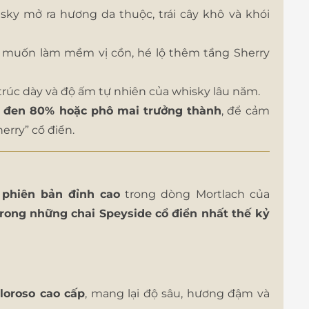
isky mở ra hương da thuộc, trái cây khô và khói
muốn làm mềm vị cồn, hé lộ thêm tầng Sherry
trúc dày và độ ấm tự nhiên của whisky lâu năm.
la đen 80% hoặc phô mai trưởng thành
, để cảm
rry” cổ điển.
à
phiên bản đỉnh cao
trong dòng Mortlach của
rong những chai Speyside cổ điển nhất thế kỷ
loroso cao cấp
, mang lại độ sâu, hương đậm và