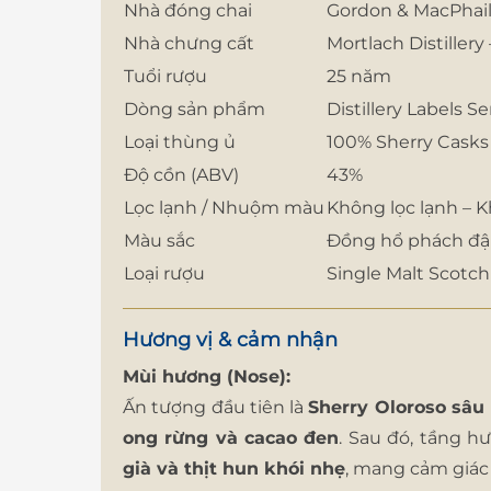
Nhà đóng chai
Gordon & MacPhai
Nhà chưng cất
Mortlach Distillery
Tuổi rượu
25 năm
Dòng sản phẩm
Distillery Labels Se
Loại thùng ủ
100% Sherry Casks (F
Độ cồn (ABV)
43%
Lọc lạnh / Nhuộm màu
Không lọc lạnh –
Màu sắc
Đồng hổ phách đậ
Loại rượu
Single Malt Scotc
Hương vị & cảm nhận
Mùi hương (Nose):
Ấn tượng đầu tiên là
Sherry Oloroso sâu
ong rừng và cacao đen
. Sau đó, tầng 
già và thịt hun khói nhẹ
, mang cảm giác 