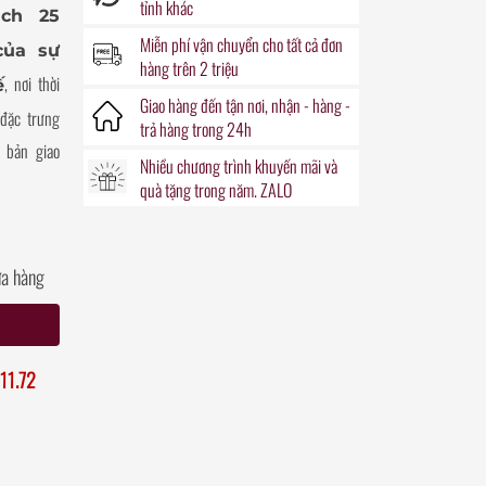
tỉnh khác
ach 25
Miễn phí vận chuyển
cho tất cả đơn
của sự
hàng trên 2 triệu
, nơi thời
ế
Giao hàng đến
tận nơi
, nhận - hàng -
 đặc trưng
trả hàng trong
24h
 bản giao
Nhiều chương trình khuyến mãi
và
quà tặng
trong năm. ZALO
ửa hàng
11.72