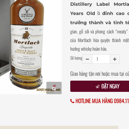
Distillery Label Mortl
là
Years Old
đỉnh cao 
trưởng thành và tinh t
gian, gỗ sồi và phong cách “meaty”
của Mortlach hòa quyện thành một
hưởng whisky hoàn hảo.
Số lượng
Giao hàng tận nơi hoặc mua tại c
ĐẶT NGAY
HOTLINE MUA HÀNG 0984.11