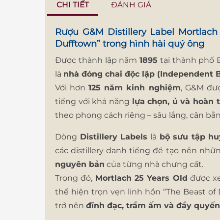
CHI TIẾT
ĐÁNH GIÁ
Rượu G&M Distillery Label Mortlach
Dufftown” trong hình hài quý ông
Được thành lập năm
1895
tại thành phố 
là
nhà đóng chai độc lập (Independent B
Với hơn
125 năm kinh nghiệm
, G&M đư
tiếng với khả năng
lựa chọn, ủ và hoàn 
theo phong cách riêng – sâu lắng, cân bằng
Dòng
Distillery Labels
là
bộ sưu tập hu
các distillery danh tiếng để tạo nên nhữ
nguyên bản
của từng nhà chưng cất.
Trong đó,
Mortlach 25 Years Old
được x
thể hiện trọn vẹn linh hồn “The Beast o
trở nên
đĩnh đạc, trầm ấm và đầy quyến