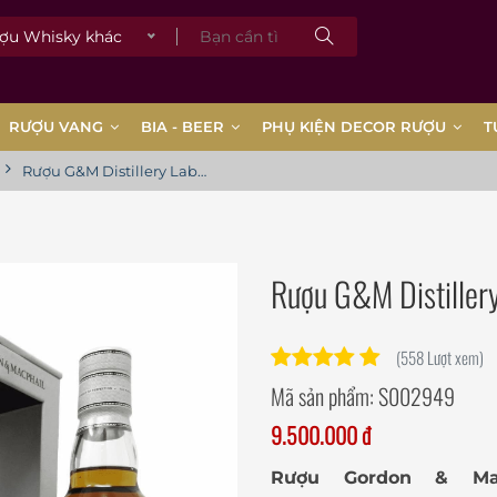
 Whisky khác
RƯỢU VANG
BIA - BEER
PHỤ KIỆN DECOR RƯỢU
T
Rượu G&M Distillery Label Mortlach 25YO
Rượu G&M Distiller
(558 Lượt xem)
Mã sản phẩm:
S002949
9.500.000 đ
Rượu
Gordon & Mac