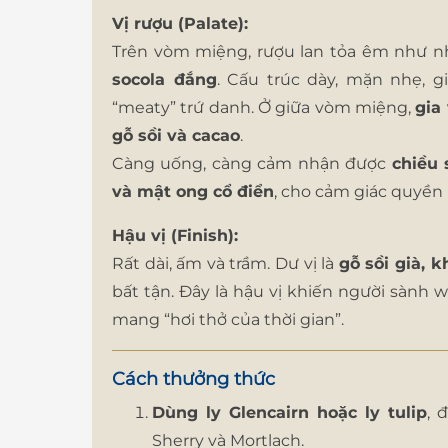
Vị rượu (Palate):
Trên vòm miệng, rượu lan tỏa êm như 
socola đắng
. Cấu trúc dày, mặn nhẹ, 
“meaty” trứ danh. Ở giữa vòm miệng,
gia
gỗ sồi và cacao
.
Càng uống, càng cảm nhận được
chiều 
và mật ong cổ điển
, cho cảm giác quyền 
Hậu vị (Finish):
Rất dài, ấm và trầm. Dư vị là
gỗ sồi già, 
bất tận. Đây là hậu vị khiến người sành
mang “hơi thở của thời gian”.
Cách thưởng thức
Dùng ly Glencairn hoặc ly tulip
, 
Sherry và Mortlach.