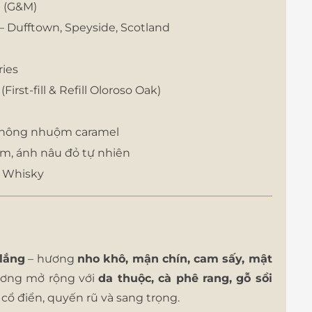
l (G&M)
 – Dufftown, Speyside, Scotland
ries
irst-fill & Refill Oloroso Oak)
 Không nhuộm caramel
m, ánh nâu đỏ tự nhiên
h Whisky
 lắng
– hương
nho khô, mận chín, cam sấy, mật
hương mở rộng với
da thuộc, cà phê rang, gỗ sồi
cổ điển, quyến rũ và sang trọng.