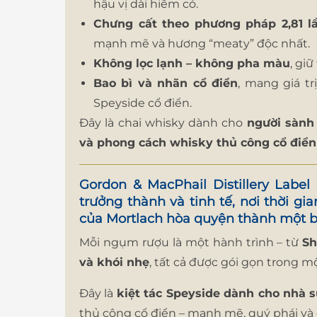
hậu vị dài hiếm có.
Chưng cất theo phương pháp 2,81 l
mạnh mẽ và hương “meaty” độc nhất.
Không lọc lạnh – không pha màu
, gi
Bao bì và nhãn cổ điển
, mang giá tr
Speyside cổ điển.
Đây là chai whisky dành cho
người sành
và phong cách whisky thủ công cổ điển
Gordon & MacPhail Distillery Label
trưởng thành và tinh tế
, nơi thời g
của Mortlach hòa quyện thành một b
Mỗi ngụm rượu là một hành trình – từ
Sh
và khói nhẹ
, tất cả được gói gọn trong mộ
Đây là
kiệt tác Speyside dành cho nhà 
thủ công cổ điển – mạnh mẽ, quý phái và