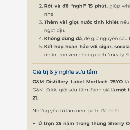
Rót và để “nghỉ” 15 phút
, giúp wh
nhẹ.
Thêm vài giọt nước tinh khiết
nếu 
ngọt dịu.
Không dùng đá
, để giữ nguyên cấu 
Kết hợp hoàn hảo với cigar, soco
nhận trọn vẹn phong cách “meaty She
Giá trị & ý nghĩa sưu tầm
G&M Distillery Label Mortlach 25YO
l
G&M, được giới sưu tầm đánh giá là
một t
21
.
Những yếu tố làm nên giá trị đặc biệt:
Ủ trọn 25 năm trong thùng Sherry O