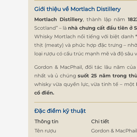
Giới thiệu về Mortlach Distillery
Mortlach Distillery
, thành lập năm
182
Scotland” – là
nhà chưng cất đầu tiên ở 
Whisky Mortlach nổi tiếng với biệt danh
thịt (meaty) và phức hợp đặc trưng – nh
loại rượu có cấu trúc mạnh mẽ và độ sâu vư
Gordon & MacPhail, đối tác lâu năm củ
nhất và ủ chúng
suốt 25 năm trong thù
whisky vừa quyền lực, vừa tinh tế – một
cổ điển.
Đặc điểm kỹ thuật
Thông tin
Chi tiết
Tên rượu
Gordon & MacPhail 