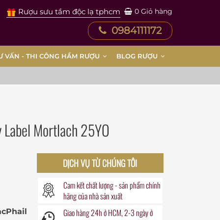
Rượu sưu tầm độc lạ tphcm
0
Giỏ hàng
0984111172
Ư VẤN - THI CÔNG HẦM RƯỢU
BLOG RƯỢU
y Label Mortlach 25YO
DỊCH VỤ TỪ CHÚNG TÔI
Cam kết chất lượng - sản phẩm chính
hãng của nhà sản xuất
Phail
Giao hàng
24h
ở HCM, 2-3 ngày ở