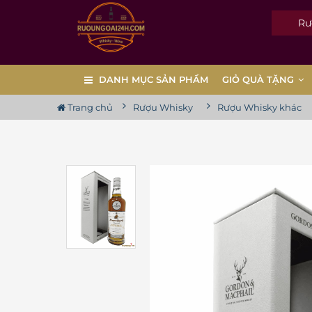
Rượu
DANH MỤC SẢN PHẨM
GIỎ QUÀ TẶNG
Trang chủ
Rượu Whisky
Rượu Whisky khác