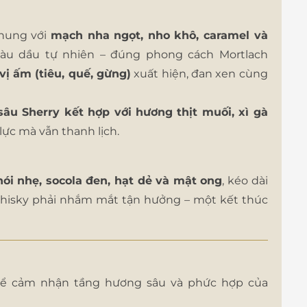
nhung với
mạch nha ngọt, nho khô, caramel và
giàu dầu tự nhiên – đúng phong cách Mortlach
 vị ấm (tiêu, quế, gừng)
xuất hiện, đan xen cùng
sâu Sherry kết hợp với hương thịt muối, xì gà
lực mà vẫn thanh lịch.
khói nhẹ, socola đen, hạt dẻ và mật ong
, kéo dài
 whisky phải nhắm mắt tận hưởng – một kết thúc
để cảm nhận tầng hương sâu và phức hợp của