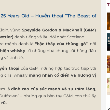
T
 25 Years Old – Huyền thoại “The Beast of
Elgin, vùng
Speyside
,
Gordon & MacPhail (G&M)
ottler)
danh tiếng và lâu đời nhất Scotland.
ợc mệnh danh là
“bậc thầy của thùng gỗ”
, nổi
thiện whisky
từ những nhà chưng cất hàng đầu
 và tinh tế.
yền thoại
của G&M, nơi họ hợp tác trực tiếp với
ng chai whisky
mang nhãn cổ điển và hương vị
em là
đỉnh cao của sức mạnh và sự trầm lắng
,
f Dufftown” – nhưng qua bàn tay G&M, con thú ấy
 rũ.