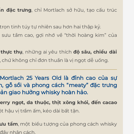
ần đặc trưng
, chỉ Mortlach sở hữu, tạo cấu trúc
ữ trọn tinh túy tự nhiên sau hơn hai thập kỷ.
ị sưu tầm cao, gợi nhớ về “thời hoàng kim” của
 thực thụ
, những ai yêu thích
độ sâu, chiều dài
, chứ không chỉ đơn thuần là vị ngọt dễ uống.
 Mortlach 25 Years Old
là
đỉnh cao của sự
ian, gỗ sồi và phong cách “meaty” đặc trưng
ản giao hưởng whisky hoàn hảo.
erry ngọt, da thuộc, thịt xông khói, đến cacao
t hậu vị trầm ấm, kéo dài bất tận.
sưu tầm
, một biểu tượng của phong cách whisky
 đầy nhân cách.