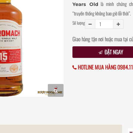
là minh chứng cho
Years Old
“truyền thống không bao giờ lỗi thời”.
Số lượng
Giao hàng tận nơi hoặc mua tại c
ĐẶT NGAY
HOTLINE MUA HÀNG 0984.11