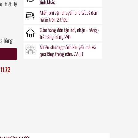
tỉnh khác
 triết lý
Miễn phí vận chuyển
cho tất cả đơn
hàng trên 2 triệu
Giao hàng đến
tận nơi
, nhận - hàng -
trả hàng trong
24h
ửa hàng
Nhiều chương trình khuyến mãi
và
quà tặng
trong năm. ZALO
11.72