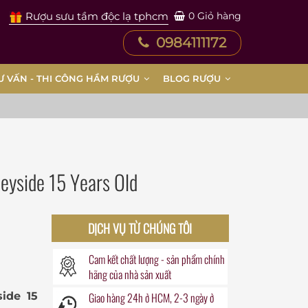
Rượu sưu tầm độc lạ tphcm
0
Giỏ hàng
0984111172
Ư VẤN - THI CÔNG HẦM RƯỢU
BLOG RƯỢU
yside 15 Years Old
DỊCH VỤ TỪ CHÚNG TÔI
Cam kết chất lượng - sản phẩm chính
hãng của nhà sản xuất
ide 15
Giao hàng
24h
ở HCM, 2-3 ngày ở