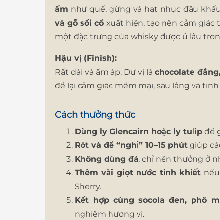
ấm
như quế, gừng và hạt nhục đậu khấu
và gỗ sồi cổ
xuất hiện, tạo nên cảm giác t
một đặc trưng của whisky được ủ lâu tron
Hậu vị (Finish):
Rất dài và ấm áp. Dư vị là
chocolate đắng
để lại cảm giác mềm mại, sâu lắng và tinh 
Cách thưởng thức
Dùng ly Glencairn hoặc ly tulip
để g
Rót và để “nghỉ” 10–15 phút
giúp cá
Không dùng đá
, chỉ nên thưởng ở n
Thêm vài giọt nước tinh khiết
nếu 
Sherry.
Kết hợp cùng socola đen, phô m
nghiệm hương vị.