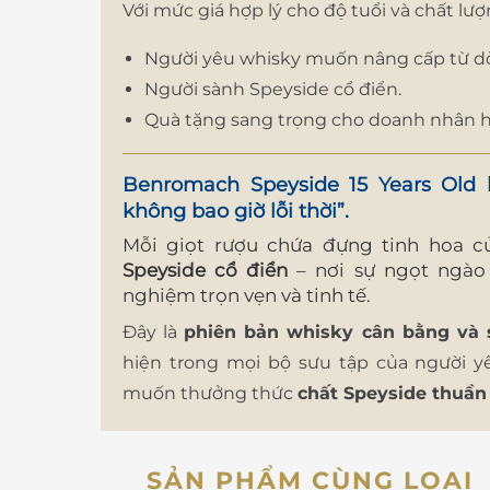
Với mức giá hợp lý cho độ tuổi và chất lư
Người yêu whisky muốn nâng cấp từ dòn
Người sành Speyside cổ điển.
Quà tặng sang trọng cho doanh nhân hoặ
Benromach Speyside 15 Years Old
l
không bao giờ lỗi thời”.
Mỗi giọt rượu chứa đựng tinh hoa 
Speyside cổ điển
– nơi sự ngọt ngào 
nghiệm trọn vẹn và tinh tế.
Đây là
phiên bản whisky cân bằng và 
hiện trong mọi bộ sưu tập của người y
muốn thưởng thức
chất Speyside thuần 
SẢN PHẨM CÙNG LOẠI