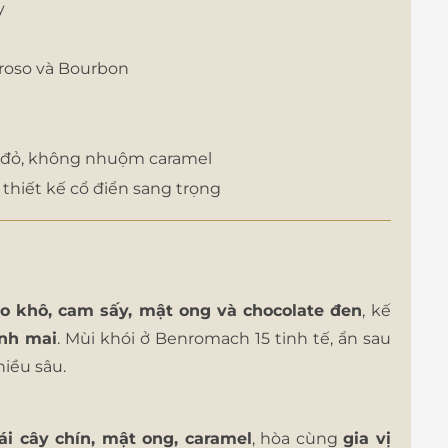
y
roso và Bourbon
 đỏ, không nhuộm caramel
 thiết kế cổ điển sang trọng
o khô, cam sấy, mật ong và chocolate đen
, kế
ảnh mai
. Mùi khói ở Benromach 15 tinh tế, ẩn sau
hiều sâu.
rái cây chín, mật ong, caramel
, hòa cùng
gia vị