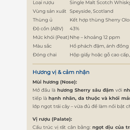
Loại rượu
Single Malt Scotch Whisk
Vùng sản xuất
Speyside, Scotland
Thùng ủ
Kết hợp thùng Sherry Olo
Độ cồn (ABV)
43%
Mức khói (Peat)
Nhẹ – khoảng 12 ppm
Màu sắc
Hổ phách đậm, ánh đồng
Đóng chai
Hộp giấy hoặc gỗ cao cấp,
Hương vị & cảm nhận
Mùi hương (Nose):
Mở đầu là
hương Sherry sâu đậm
với
nh
tiếp là
hạnh nhân, da thuộc và khói m
lớp ngọt trái cây – vừa đủ để làm nổi bật c
Vị rượu (Palate):
Cấu trúc vị rất cân bằng:
ngọt dịu của t