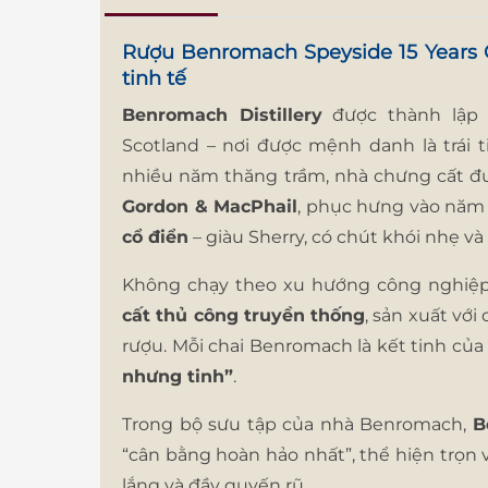
Rượu Benromach Speyside 15 Years O
tinh tế
Benromach Distillery
được thành lậ
Scotland – nơi được mệnh danh là trái t
nhiều năm thăng trầm, nhà chưng cất 
Gordon & MacPhail
, phục hưng vào năm 
cổ điển
– giàu Sherry, có chút khói nhẹ 
Không chạy theo xu hướng công nghiệ
cất thủ công truyền thống
, sản xuất vớ
rượu. Mỗi chai Benromach là kết tinh củ
nhưng tinh”
.
Trong bộ sưu tập của nhà Benromach,
B
“cân bằng hoàn hảo nhất”, thể hiện trọn 
lắng và đầy quyến rũ.