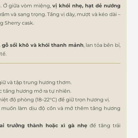
. Ở giữa vòm miệng,
vị khói nhẹ, hạt dẻ nướng
rầm và sang trọng. Tầng vị dày, mượt và kéo dài –
g Sherry cask.
, gỗ sồi khô và khói thanh mảnh
, lan tỏa bền bỉ,
tế.
iữ và tập trung hương thơm.
c tầng hương mở ra tự nhiên.
hiệt độ phòng (18–22°C) để giữ trọn hương vị.
muốn làm dịu độ cồn và mở thêm tầng hương
ai trưởng thành hoặc xì gà nhẹ
để tăng trải