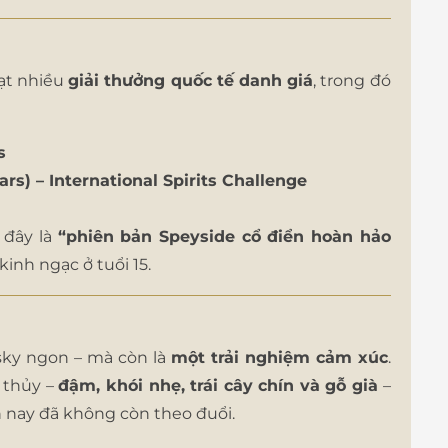
ạt nhiều
giải thưởng quốc tế danh giá
, trong đó
s
ars) – International Spirits Challenge
 đây là
“phiên bản Speyside cổ điển hoàn hảo
kinh ngạc ở tuổi 15.
sky ngon – mà còn là
một trải nghiệm cảm xúc
.
 thủy –
đậm, khói nhẹ, trái cây chín và gỗ già
–
 nay đã không còn theo đuổi.