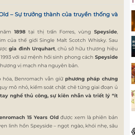
T
ld – Sự trưởng thành của truyền thống và
p năm
1898
tại thị trấn Forres, vùng
Speyside
,
im của thế giới Single Malt Scotch Whisky. Sau
được
gia đình Urquhart
, chủ sở hữu thương hiệu
1993 với sứ mệnh hồi sinh phong cách
Speyside
và hương vị mạch nha nguyên bản.
p hóa, Benromach vẫn giữ
phương pháp chưng
i quy mô nhỏ, kiểm soát chặt chẽ từng giai đoạn ủ
a
tay nghề thủ công, sự kiên nhẫn và triết lý “ít
enromach 15 Years Old
được xem là phiên bản
vẹn linh hồn Speyside – ngọt ngào, khói nhẹ, sâu