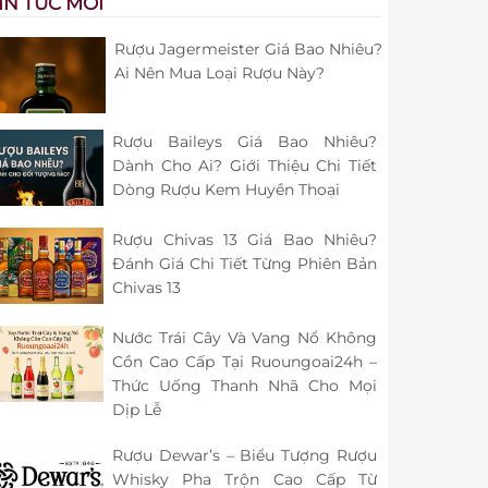
IN TỨC MỚI
Rượu Jagermeister Giá Bao Nhiêu?
Ai Nên Mua Loại Rượu Này?
Rượu Baileys Giá Bao Nhiêu?
Dành Cho Ai? Giới Thiệu Chi Tiết
Dòng Rượu Kem Huyền Thoại
Rượu Chivas 13 Giá Bao Nhiêu?
Đánh Giá Chi Tiết Từng Phiên Bản
Chivas 13
Nước Trái Cây Và Vang Nổ Không
Cồn Cao Cấp Tại Ruoungoai24h –
Thức Uống Thanh Nhã Cho Mọi
Dịp Lễ
Rượu Dewar’s – Biểu Tượng Rượu
Whisky Pha Trộn Cao Cấp Từ