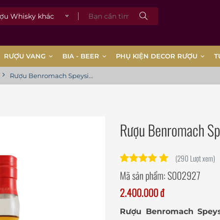
 Whisky khác
RƯỢU VANG
BIA - BEER
PHỤ KIỆN DECOR RƯỢU
T
Rượu Benromach Speyside 15 Years Old
Rượu Benromach Spe
(290 Lượt xem)
Mã sản phẩm:
S002927
2.400.000 đ
Rượu
Benromach Speys