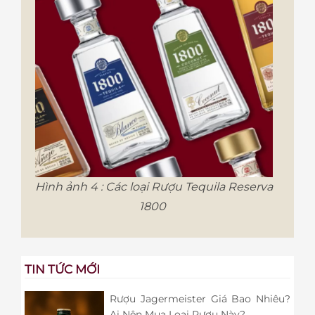
Hình ảnh 4 : Các loại Rượu Tequila Reserva
1800
TIN TỨC MỚI
Rượu Jagermeister Giá Bao Nhiêu?
Ai Nên Mua Loại Rượu Này?