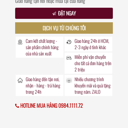
Giao hàng tận nơi hoặc mua tại cửa hàng
ĐẶT NGAY
DỊCH VỤ TỪ CHÚNG TÔI
Cam kết chất lượng -
Giao hàng
24h
ở HCM,
sản phẩm chính hãng
2-3 ngày ở tỉnh khác
của nhà sản xuất
Miễn phí vận chuyển
cho tất cả đơn hàng trên
2 triệu
Giao hàng đến
tận nơi
,
Nhiều chương trình
nhận - hàng - trả hàng
khuyến mãi
và quà tặng
trong
24h
trong năm. ZALO
HOTLINE MUA HÀNG 0984.1111.72