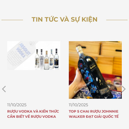
TIN TỨC VÀ SỰ KIỆN
11/10/2025
11/10/2025
RƯỢU VODKA VÀ KIẾN THỨC
TOP 5 CHAI RƯỢU JOHNNIE
CẦN BIẾT VỀ RƯỢU VODKA
WALKER ĐẠT GIẢI QUỐC TẾ