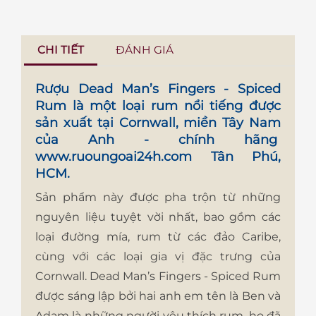
CHI TIẾT
ĐÁNH GIÁ
Rượu Dead Man’s Fingers - Spiced
Rum
là một loại rum nổi tiếng được
sản xuất tại Cornwall, miền Tây Nam
của Anh - chính hãng
www.ruoungoai24h.com
Tân Phú,
HCM.
Sản phẩm này được pha trộn từ những
nguyên liệu tuyệt vời nhất, bao gồm các
loại đường mía, rum từ các đảo Caribe,
cùng với các loại gia vị đặc trưng của
Cornwall. Dead Man’s Fingers - Spiced Rum
được sáng lập bởi hai anh em tên là Ben và
Adam là những người yêu thích rum, họ đã