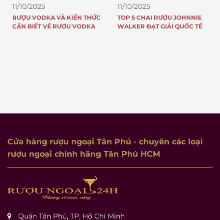
11/10/2025
11/10/2025
C
TOP 5 CHAI RƯỢU JOHNNIE
8 LÝ DO TẠI SAO RƯỢU
WALKER ĐẠT GIẢI QUỐC TẾ
JOHNNIE WALKER NỔI
TIẾNG KHẮP THẾ GIỚI VÀ CÓ
DOANH SỐ “KHỦNG” MỖI
NĂM
Cửa hàng rượu ngoại Tân Phú
- chuyên các loại
rượu ngoại chính hãng Tân Phú HCM
Quận Tân Phú, TP. Hồ Chí Minh