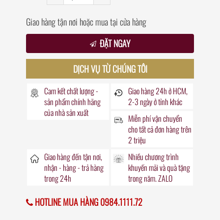
Giao hàng tận nơi hoặc mua tại cửa hàng
ĐẶT NGAY
DỊCH VỤ TỪ CHÚNG TÔI
Cam kết chất lượng -
Giao hàng
24h
ở HCM,
sản phẩm chính hãng
2-3 ngày ở tỉnh khác
của nhà sản xuất
Miễn phí vận chuyển
cho tất cả đơn hàng trên
2 triệu
Giao hàng đến
tận nơi
,
Nhiều chương trình
nhận - hàng - trả hàng
khuyến mãi
và quà tặng
trong
24h
trong năm. ZALO
HOTLINE MUA HÀNG 0984.1111.72