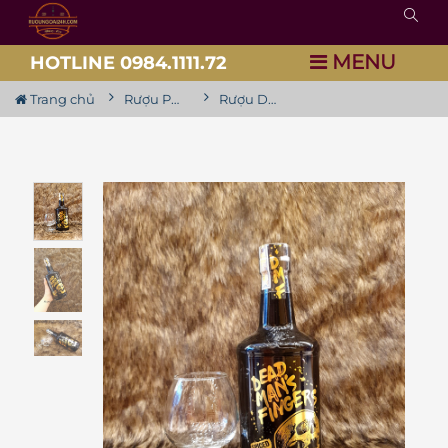
MENU
HOTLINE 0984.1111.72
Trang chủ
Rượu Pha Chế
Rượu Dead Man’s Fingers - Spiced Rum