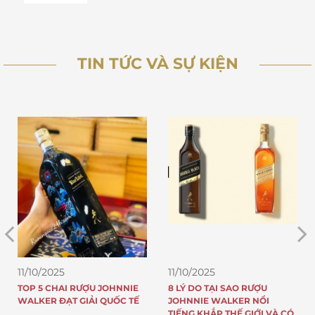
TIN TỨC VÀ SỰ KIỆN
11/10/2025
11/10/2025
TOP 5 CHAI RƯỢU JOHNNIE
8 LÝ DO TẠI SAO RƯỢU
WALKER ĐẠT GIẢI QUỐC TẾ
JOHNNIE WALKER NỔI
TIẾNG KHẮP THẾ GIỚI VÀ CÓ