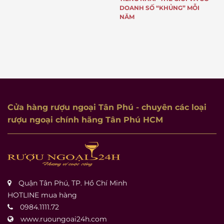
DOANH SỐ “KHỦNG” MỖI
NĂM
Cửa hàng rượu ngoại Tân Phú
- chuyên các loại
rượu ngoại chính hãng Tân Phú HCM
Quận Tân Phú, TP. Hồ Chí Minh
HOTLINE mua hàng
0984.1111.72
www.ruoungoai24h.com