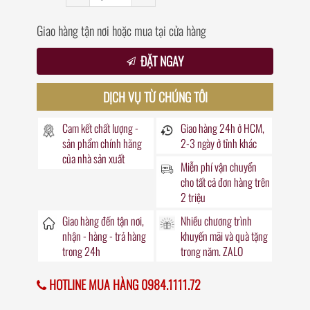
Giao hàng tận nơi hoặc mua tại cửa hàng
ĐẶT NGAY
DỊCH VỤ TỪ CHÚNG TÔI
Cam kết chất lượng -
Giao hàng
24h
ở HCM,
sản phẩm chính hãng
2-3 ngày ở tỉnh khác
của nhà sản xuất
Miễn phí vận chuyển
cho tất cả đơn hàng trên
2 triệu
Giao hàng đến
tận nơi
,
Nhiều chương trình
nhận - hàng - trả hàng
khuyến mãi
và quà tặng
trong
24h
trong năm. ZALO
HOTLINE MUA HÀNG 0984.1111.72