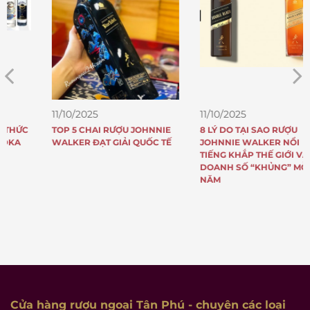
11/10/2025
11/10/2025
TOP 5 CHAI RƯỢU JOHNNIE
8 LÝ DO TẠI SAO RƯỢU
WALKER ĐẠT GIẢI QUỐC TẾ
JOHNNIE WALKER NỔI
TIẾNG KHẮP THẾ GIỚI VÀ CÓ
DOANH SỐ “KHỦNG” MỖI
NĂM
Cửa hàng rượu ngoại Tân Phú
- chuyên các loại