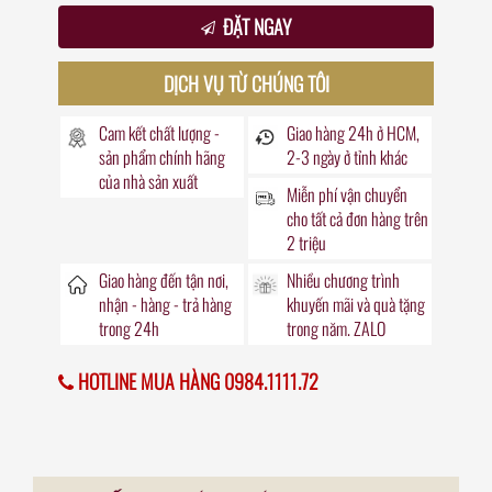
ĐẶT NGAY
DỊCH VỤ TỪ CHÚNG TÔI
Cam kết chất lượng -
Giao hàng
24h
ở HCM,
sản phẩm chính hãng
2-3 ngày ở tỉnh khác
của nhà sản xuất
Miễn phí vận chuyển
cho tất cả đơn hàng trên
2 triệu
Giao hàng đến
tận nơi
,
Nhiều chương trình
nhận - hàng - trả hàng
khuyến mãi
và quà tặng
trong
24h
trong năm. ZALO
HOTLINE MUA HÀNG 0984.1111.72