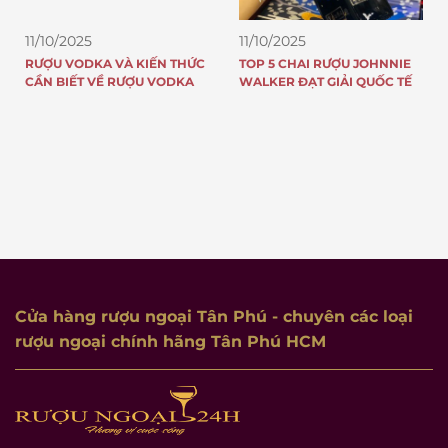
11/10/2025
11/10/2025
RƯỢU VODKA VÀ KIẾN THỨC
TOP 5 CHAI RƯỢU JOHNNIE
CẦN BIẾT VỀ RƯỢU VODKA
WALKER ĐẠT GIẢI QUỐC TẾ
Cửa hàng rượu ngoại Tân Phú
- chuyên các loại
rượu ngoại chính hãng Tân Phú HCM