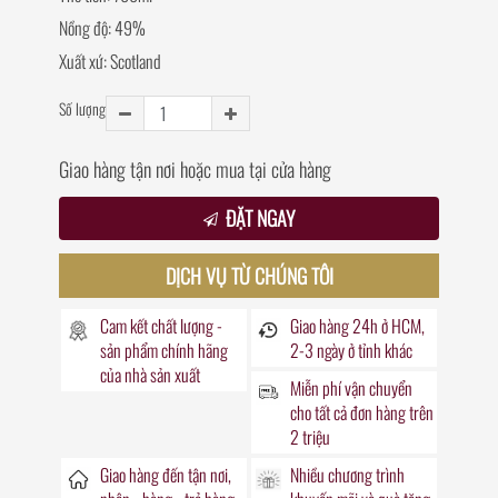
Nồng độ: 49%
Xuất xứ: Scotland
Số lượng
Giao hàng tận nơi hoặc mua tại cửa hàng
ĐẶT NGAY
DỊCH VỤ TỪ CHÚNG TÔI
Cam kết chất lượng -
Giao hàng
24h
ở HCM,
sản phẩm chính hãng
2-3 ngày ở tỉnh khác
của nhà sản xuất
Miễn phí vận chuyển
cho tất cả đơn hàng trên
2 triệu
Giao hàng đến
tận nơi
,
Nhiều chương trình