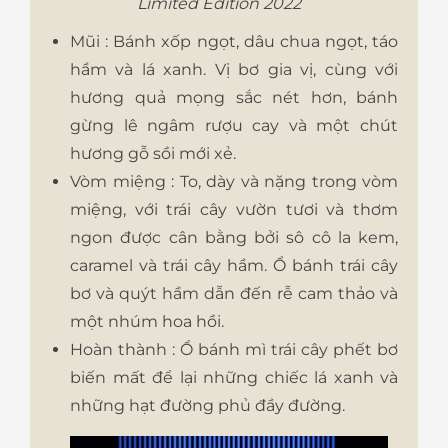
Limited Edition 2022
Mũi : Bánh xốp ngọt, dâu chua ngọt, táo
hầm và lá xanh. Vị bơ gia vị, cùng với
hương quả mọng sắc nét hơn, bánh
gừng lê ngâm rượu cay và một chút
hương gỗ sồi mới xẻ.
Vòm miệng : To, dày và nặng trong vòm
miệng, với trái cây vườn tươi và thơm
ngon được cân bằng bởi sô cô la kem,
caramel và trái cây hầm. Ổ bánh trái cây
bơ và quýt hầm dẫn đến rễ cam thảo và
một nhúm hoa hồi.
Hoàn thành : Ổ bánh mì trái cây phết bơ
biến mất để lại những chiếc lá xanh và
những hạt đường phủ đầy đường.