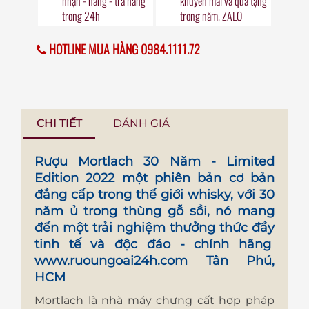
nhận - hàng - trả hàng
khuyến mãi
và quà tặng
trong
24h
trong năm. ZALO
HOTLINE MUA HÀNG 0984.1111.72
CHI TIẾT
ĐÁNH GIÁ
Rượu Mortlach 30 Năm - Limited
Edition 2022
một phiên bản cơ bản
đẳng cấp trong thế giới whisky, với 30
năm ủ trong thùng gỗ sồi, nó mang
đến một trải nghiệm thưởng thức đầy
tinh tế và độc đáo - chính hãng
www.ruoungoai24h.com
Tân Phú,
HCM
Mortlach là nhà máy chưng cất hợp pháp