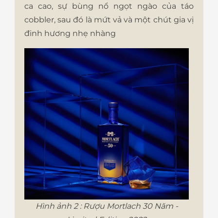
ca cao, sự bùng nổ ngọt ngào của táo
cobbler, sau đó là mứt vả và một chút gia vị
đinh hương nhẹ nhàng
Hình ảnh 2 : Rượu Mortlach 30 Năm -