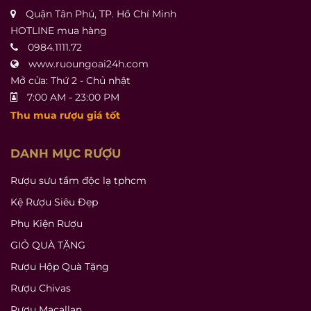
Quận Tân Phú, TP. Hồ Chí Minh
HOTLINE mua hàng
0984.1111.72
www.ruoungoai24h.com
Mở cửa: Thứ 2 - Chủ nhật
7:00 AM - 23:00 PM
Thu mua rượu giá tốt
DANH MỤC RƯỢU
Rượu sưu tầm độc lạ tphcm
Kệ Rượu Siêu Đẹp
Phụ Kiện Rượu
GIỎ QUÀ TẶNG
Rượu Hộp Quà Tặng
Rượu Chivas
Rượu Macallan