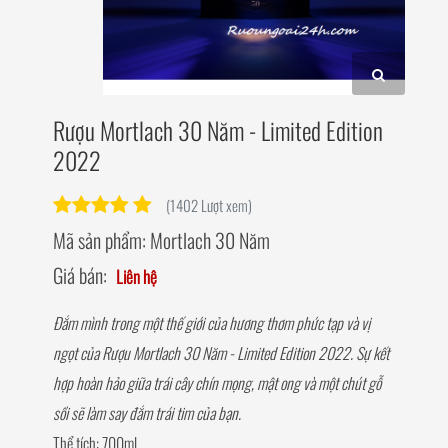
Rượu Mortlach 30 Năm - Limited Edition
2022
(1402 Lượt xem)
Mã sản phẩm:
Mortlach 30 Năm
Giá bán:
Liên hệ
Đắm mình trong một thế giới của hương thơm phức tạp và vị
ngọt của Rượu Mortlach 30 Năm - Limited Edition 2022. Sự kết
hợp hoàn hảo giữa trái cây chín mọng, mật ong và một chút gỗ
sồi sẽ làm say đắm trái tim của bạn.
Thể tích: 700ml