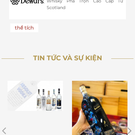
Whisky Pha Trộn Cao Cấp Từ
Scotland
thể tích
TIN TỨC VÀ SỰ KIỆN