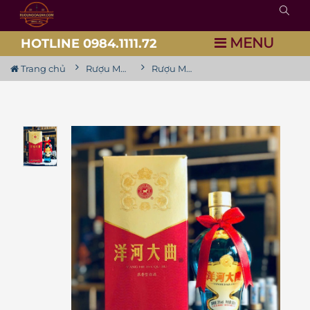
MENU
HOTLINE 0984.1111.72
Trang chủ
Rượu Mao Đài
Rượu Mao Đài Dương Hà Đại Khúc (Rượu Moutai)