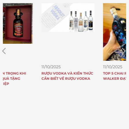
11/10/2025
11/10/2025
RƯỢU VODKA VÀ KIẾN THỨC
TOP 5 CHAI RƯỢU JOHNNIE
CẦN BIẾT VỀ RƯỢU VODKA
WALKER ĐẠT GIẢI QUỐC TẾ