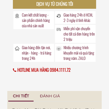
DỊCH VỤ TỪ CHÚNG TÔI
Cam kết chất lượng -
Giao hàng
24h
ở HCM,
sản phẩm chính hãng
2-3 ngày ở tỉnh khác
của nhà sản xuất
Miễn phí vận chuyển
cho tất cả đơn hàng trên
2 triệu
Giao hàng đến
tận nơi
,
Nhiều chương trình
nhận - hàng - trả hàng
khuyến mãi
và quà tặng
trong
24h
trong năm. ZALO
HOTLINE MUA HÀNG 0984.1111.72
CHI TIẾT
ĐÁNH GIÁ