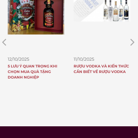
11/10/2025
11/10/2025
I
RƯỢU VODKA VÀ KIẾN THỨC
TOP 5 CHAI RƯỢU JOHNNIE
CẦN BIẾT VỀ RƯỢU VODKA
WALKER ĐẠT GIẢI QUỐC TẾ