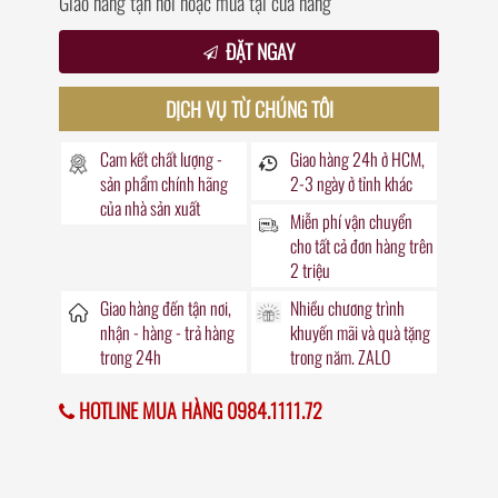
Giao hàng tận nơi hoặc mua tại cửa hàng
ĐẶT NGAY
DỊCH VỤ TỪ CHÚNG TÔI
Cam kết chất lượng -
Giao hàng
24h
ở HCM,
sản phẩm chính hãng
2-3 ngày ở tỉnh khác
của nhà sản xuất
Miễn phí vận chuyển
cho tất cả đơn hàng trên
2 triệu
Giao hàng đến
tận nơi
,
Nhiều chương trình
nhận - hàng - trả hàng
khuyến mãi
và quà tặng
trong
24h
trong năm. ZALO
HOTLINE MUA HÀNG 0984.1111.72