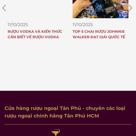
11/10/2025
11/10/2025
RƯỢU VODKA VÀ KIẾN THỨC
TOP 5 CHAI RƯỢU JOHNNIE
CẦN BIẾT VỀ RƯỢU VODKA
WALKER ĐẠT GIẢI QUỐC TẾ
Cửa hàng rượu ngoại Tân Phú
- chuyên các loại
rượu ngoại chính hãng Tân Phú HCM