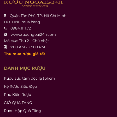
Quận Tân Phú, TP. Hồ Chí Minh
HOTLINE mua hàng
0984.1111.72
www.ruoungoai24h.com
Mở cửa: Thứ 2 - Chủ nhật
7:00 AM - 23:00 PM
Thu mua rượu giá tốt
DANH MỤC RƯỢU
Rượu sưu tầm độc lạ tphcm
Kệ Rượu Siêu Đẹp
Phụ Kiện Rượu
GIỎ QUÀ TẶNG
Rượu Hộp Quà Tặng