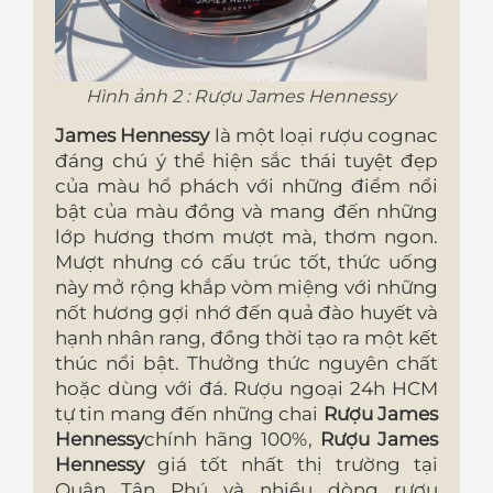
Hình ảnh 2 : Rượu James Hennessy
James Hennessy
là một loại rượu cognac
đáng chú ý thể hiện sắc thái tuyệt đẹp
của màu hổ phách với những điểm nổi
bật của màu đồng và mang đến những
lớp hương thơm mượt mà, thơm ngon.
Mượt nhưng có cấu trúc tốt, thức uống
này mở rộng khắp vòm miệng với những
nốt hương gợi nhớ đến quả đào huyết và
hạnh nhân rang, đồng thời tạo ra một kết
thúc nổi bật. Thưởng thức nguyên chất
hoặc dùng với đá. Rượu ngoại 24h HCM
tự tin mang đến những chai
Rượu James
Hennessy
chính hãng 100%,
Rượu James
Hennessy
giá tốt nhất thị trường tại
Quận Tân Phú và nhiều dòng rượu