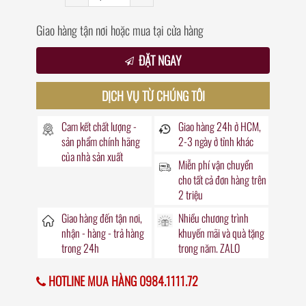
Giao hàng tận nơi hoặc mua tại cửa hàng
ĐẶT NGAY
DỊCH VỤ TỪ CHÚNG TÔI
Cam kết chất lượng -
Giao hàng
24h
ở HCM,
sản phẩm chính hãng
2-3 ngày ở tỉnh khác
của nhà sản xuất
Miễn phí vận chuyển
cho tất cả đơn hàng trên
2 triệu
Giao hàng đến
tận nơi
,
Nhiều chương trình
nhận - hàng - trả hàng
khuyến mãi
và quà tặng
trong
24h
trong năm. ZALO
HOTLINE MUA HÀNG 0984.1111.72