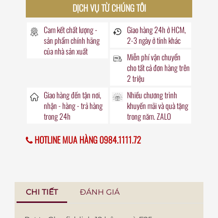
DỊCH VỤ TỪ CHÚNG TÔI
Cam kết chất lượng -
Giao hàng
24h
ở HCM,
sản phẩm chính hãng
2-3 ngày ở tỉnh khác
của nhà sản xuất
Miễn phí vận chuyển
cho tất cả đơn hàng trên
2 triệu
Giao hàng đến
tận nơi
,
Nhiều chương trình
nhận - hàng - trả hàng
khuyến mãi
và quà tặng
trong
24h
trong năm. ZALO
HOTLINE MUA HÀNG 0984.1111.72
CHI TIẾT
ĐÁNH GIÁ