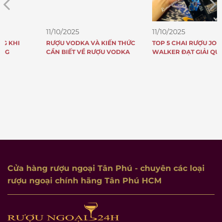
11/10/2025
11/10/2025
RƯỢU VODKA VÀ KIẾN THỨC
TOP 5 CHAI RƯỢU JOHNNIE
CẦN BIẾT VỀ RƯỢU VODKA
WALKER ĐẠT GIẢI QUỐC TẾ
Cửa hàng rượu ngoại Tân Phú
- chuyên các loại
rượu ngoại chính hãng Tân Phú HCM