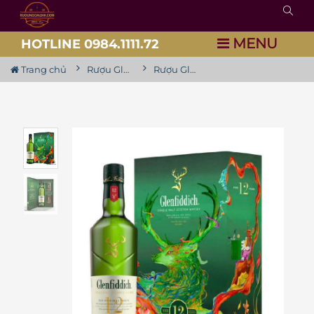
MENU
HOTLINE 0984.1111.72
Trang chủ
Rượu Glenfiddich
Rượu Glenfiddich 12 hộp quà F25