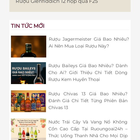
Rượu Glenfiddich 12 hộp quà F25
TIN TỨC MỚI
Rượu Jagermeister Giá Bao Nhiêu?
Ai Nên Mua Loại Rượu Này?
Rượu Baileys Giá Bao Nhiêu? Dành
Cho Ai? Giới Thiệu Chi Tiết Dòng
Rượu Kem Huyền Thoại
Rượu Chivas 13 Giá Bao Nhiêu?
Đánh Giá Chi Tiết Từng Phiên Bản
Chivas 13
Nước Trái Cây Và Vang Nổ Không
Cồn Cao Cấp Tại Ruoungoai24h –
Thức Uống Thanh Nhã Cho Mọi Dịp