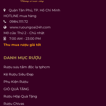
Quận Tân Phú, TP. Hồ Chí Minh
HOTLINE mua hàng
0984.1111.72
www.ruoungoai24h.com
Mở cửa: Thứ 2 - Chủ nhật
7:00 AM - 23:00 PM
Thu mua rượu giá tốt
DANH MỤC RƯỢU
Rượu sưu tầm độc lạ tphcm
Kệ Rượu Siêu Đẹp
Phụ Kiện Rượu
GIỎ QUÀ TẶNG
Rượu Hộp Quà Tặng
Rượu Chivas