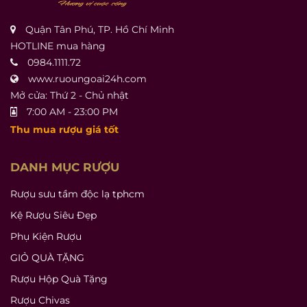
Quận Tân Phú, TP. Hồ Chí Minh
HOTLINE mua hàng
0984.1111.72
www.ruoungoai24h.com
Mở cửa: Thứ 2 - Chủ nhật
7:00 AM - 23:00 PM
Thu mua rượu giá tốt
DANH MỤC RƯỢU
Rượu sưu tầm độc lạ tphcm
Kệ Rượu Siêu Đẹp
Phụ Kiện Rượu
GIỎ QUÀ TẶNG
Rượu Hộp Quà Tặng
Rượu Chivas