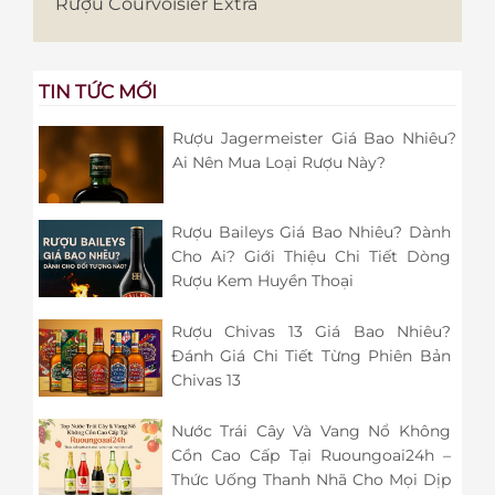
Rượu Courvoisier Extra
TIN TỨC MỚI
Rượu Jagermeister Giá Bao Nhiêu?
Ai Nên Mua Loại Rượu Này?
Rượu Baileys Giá Bao Nhiêu? Dành
Cho Ai? Giới Thiệu Chi Tiết Dòng
Rượu Kem Huyền Thoại
Rượu Chivas 13 Giá Bao Nhiêu?
Đánh Giá Chi Tiết Từng Phiên Bản
Chivas 13
Nước Trái Cây Và Vang Nổ Không
Cồn Cao Cấp Tại Ruoungoai24h –
Thức Uống Thanh Nhã Cho Mọi Dịp