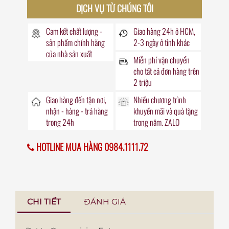
DỊCH VỤ TỪ CHÚNG TÔI
Cam kết chất lượng -
Giao hàng
24h
ở HCM,
sản phẩm chính hãng
2-3 ngày ở tỉnh khác
của nhà sản xuất
Miễn phí vận chuyển
cho tất cả đơn hàng trên
2 triệu
Giao hàng đến
tận nơi
,
Nhiều chương trình
nhận - hàng - trả hàng
khuyến mãi
và quà tặng
trong
24h
trong năm. ZALO
HOTLINE MUA HÀNG 0984.1111.72
CHI TIẾT
ĐÁNH GIÁ