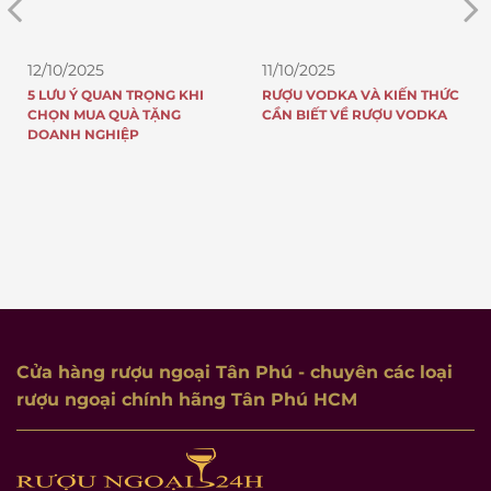
11/10/2025
11/10/2025
NG KHI
RƯỢU VODKA VÀ KIẾN THỨC
TOP 5 CHAI RƯỢU JO
ẶNG
CẦN BIẾT VỀ RƯỢU VODKA
WALKER ĐẠT GIẢI QU
Cửa hàng rượu ngoại Tân Phú
- chuyên các loại
rượu ngoại chính hãng Tân Phú HCM