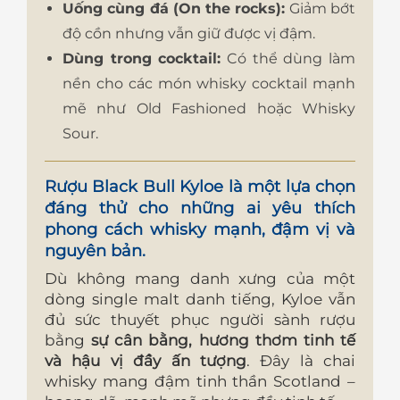
Uống cùng đá (On the rocks):
Giảm bớt
độ cồn nhưng vẫn giữ được vị đậm.
Dùng trong cocktail:
Có thể dùng làm
nền cho các món whisky cocktail mạnh
mẽ như Old Fashioned hoặc Whisky
Sour.
Rượu Black Bull Kyloe là một lựa chọn
đáng thử cho những ai yêu thích
phong cách whisky mạnh, đậm vị và
nguyên bản
.
Dù không mang danh xưng của một
dòng single malt danh tiếng, Kyloe vẫn
đủ sức thuyết phục người sành rượu
bằng
sự cân bằng, hương thơm tinh tế
và hậu vị đầy ấn tượng
. Đây là chai
whisky mang đậm tinh thần Scotland –