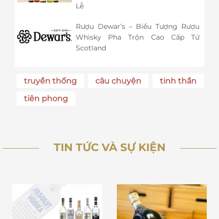
Lễ
Rượu Dewar’s – Biểu Tượng Rượu
Whisky Pha Trộn Cao Cấp Từ
Scotland
truyền thống
câu chuyện
tinh thần
tiên phong
TIN TỨC VÀ SỰ KIỆN