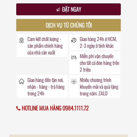
ĐẶT NGAY
DỊCH VỤ TỪ CHÚNG TÔI
Cam kết chất lượng -
Giao hàng
24h
ở HCM,
sản phẩm chính hãng
2-3 ngày ở tỉnh khác
của nhà sản xuất
Miễn phí vận chuyển
cho tất cả đơn hàng trên
2 triệu
Giao hàng đến
tận nơi
,
Nhiều chương trình
nhận - hàng - trả hàng
khuyến mãi
và quà tặng
trong
24h
trong năm. ZALO
HOTLINE MUA HÀNG 0984.1111.72