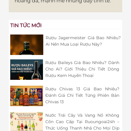
hoang dã, mạnh mẽ nhưng đầy tinh tế.
TIN TỨC MỚI
Rượu Jagermeister Giá Bao Nhiêu?
Ai Nên Mua Loại Rượu Này?
Rượu Baileys Giá Bao Nhiêu? Dành
Cho Ai? Giới Thiệu Chi Tiết Dòng
Rượu Kem Huyền Thoại
Rượu Chivas 13 Giá Bao Nhiêu?
Đánh Giá Chi Tiết Từng Phiên Bản
Chivas 13
Nước Trái Cây Và Vang Nổ Không
Cồn Cao Cấp Tại Ruoungoai24h –
Thức Uống Thanh Nhã Cho Mọi Dịp