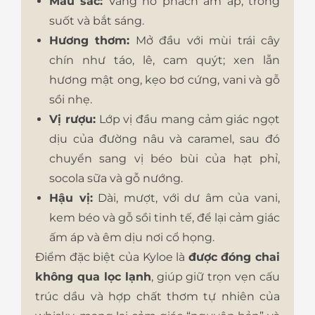
Màu sắc:
Vàng hổ phách ấm áp, trong
suốt và bắt sáng.
Hương thơm:
Mở đầu với mùi trái cây
chín như táo, lê, cam quýt; xen lẫn
hương mật ong, kẹo bơ cứng, vani và gỗ
sồi nhẹ.
Vị rượu:
Lớp vị đầu mang cảm giác ngọt
dịu của đường nâu và caramel, sau đó
chuyển sang vị béo bùi của hạt phỉ,
socola sữa và gỗ nướng.
Hậu vị:
Dài, mượt, với dư âm của vani,
kem béo và gỗ sồi tinh tế, để lại cảm giác
ấm áp và êm dịu nơi cổ họng.
Điểm đặc biệt của Kyloe là
được đóng chai
không qua lọc lạnh
, giúp giữ trọn vẹn cấu
trúc dầu và hợp chất thơm tự nhiên của