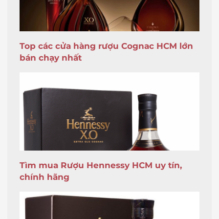
Top các cửa hàng rượu Cognac HCM lớn
bán chạy nhất
Tìm mua Rượu Hennessy HCM uy tín,
chính hãng