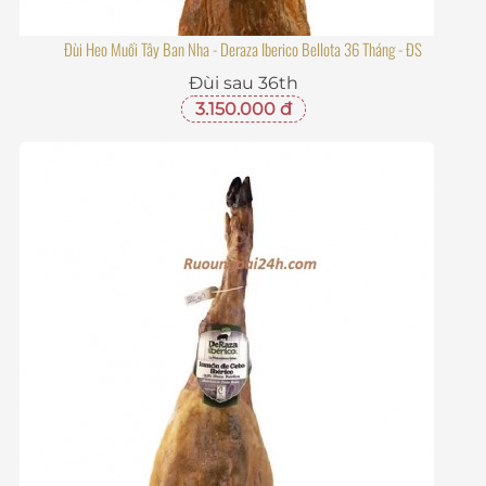
Đùi Heo Muối Tây Ban Nha - Deraza Iberico Bellota 36 Tháng - ĐS
Đùi sau 36th
3.150.000 đ