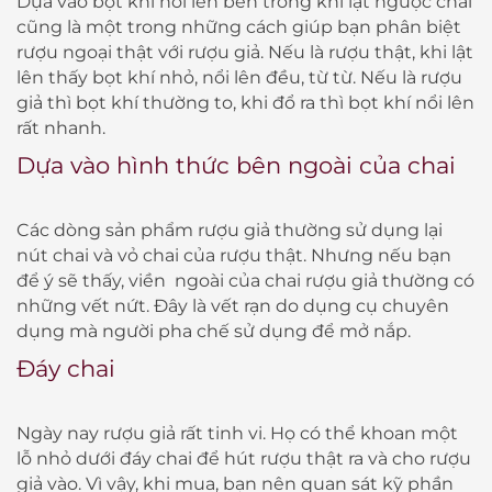
Dựa vào bọt khí nổi lên bên trong khi lật ngược chai
cũng là một trong những cách giúp bạn phân biệt
rượu ngoại thật với rượu giả. Nếu là rượu thật, khi lật
lên thấy bọt khí nhỏ, nổi lên đều, từ từ. Nếu là rượu
giả thì bọt khí thường to, khi đổ ra thì bọt khí nổi lên
rất nhanh.
Dựa vào hình thức bên ngoài của chai
Các dòng sản phẩm rượu giả thường sử dụng lại
nút chai và vỏ chai của rượu thật. Nhưng nếu bạn
để ý sẽ thấy, viền ngoài của chai rượu giả thường có
những vết nứt. Đây là vết rạn do dụng cụ chuyên
dụng mà người pha chế sử dụng để mở nắp.
Đáy chai
Ngày nay rượu giả rất tinh vi. Họ có thể khoan một
lỗ nhỏ dưới đáy chai để hút rượu thật ra và cho rượu
giả vào. Vì vậy, khi mua, bạn nên quan sát kỹ phần