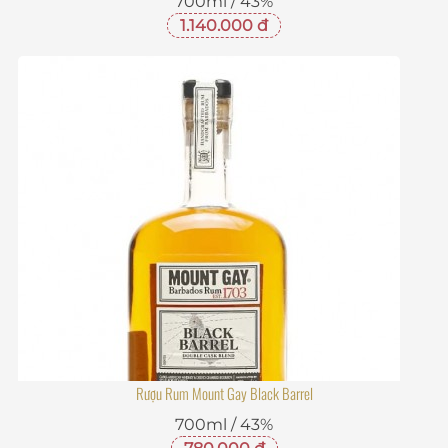
700ml / 43%
1.140.000 đ
Rượu Rum Mount Gay Black Barrel
700ml / 43%