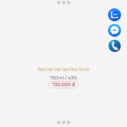
Rượu Lady Triệu Sapa Citrus Tea Gin
750ml / 43%
720.000 đ